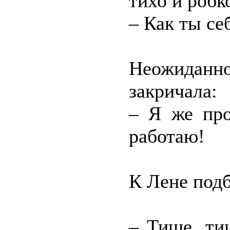
тихо и робк
– Как ты се
Неожиданн
закричала:
– Я же про
работаю!
К Лене подб
– Тише, ти