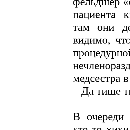
фельдшер «
пациента к
там они д
видимо, чт
процедурно
нечленора
медсестра в
– Да тише т
В очереди 
кто-то хихи