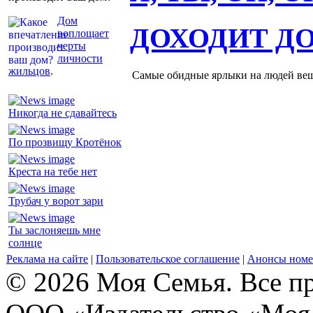
Дом
ДОХОДИТ Д
воплощает
черты
личности
жильцов
.
Самые обидные ярлыки на людей ве
Никогда не сдавайтесь
По прозвищу Кротёнок
Креста на тебе нет
Трубач у ворот зари
Ты заслоняешь мне
солнце
Реклама на сайте
|
Пользовательское соглашение
|
Анонсы номе
© 2026 Моя Семья. Все п