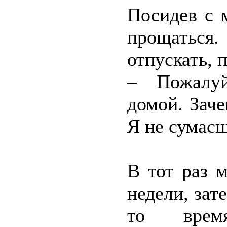
Посидев с 
прощатьс
отпускать, 
– Пожалуй
домой. Зач
Я не сумас
В тот раз 
недели, зат
то врем