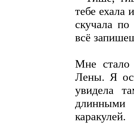
тебе ехала и
скучала по
всё запише
Мне стало 
Лены. Я ос
увидела т
длинным
каракулей.