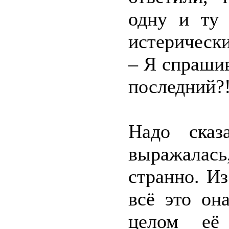
одну и ту 
истерически
– Я спрашив
последний?
Надо сказ
выражалас
странно. Из
всё это он
целом её