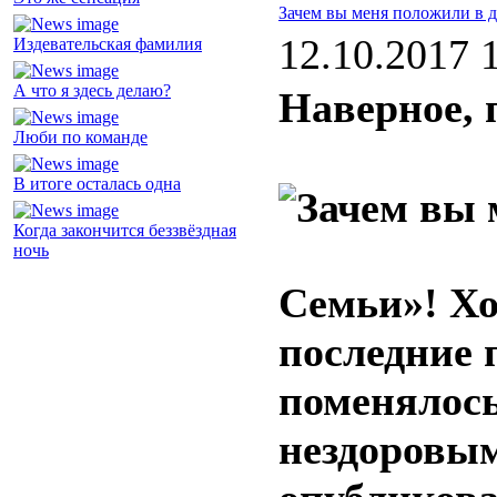
Зачем вы меня положили в 
12.10.2017 
Издевательская фамилия
А что я здесь делаю?
Наверное, 
Люби по команде
В итоге осталась одна
Когда закончится беззвёздная
ночь
Семьи»! Хоч
последние 
поменялось
нездоровы