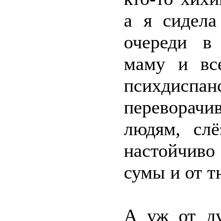
а я сидела
очереди в
маму и все
психдис
переворач
людям, сл
настойчив
сумы и от т
А уж от ду