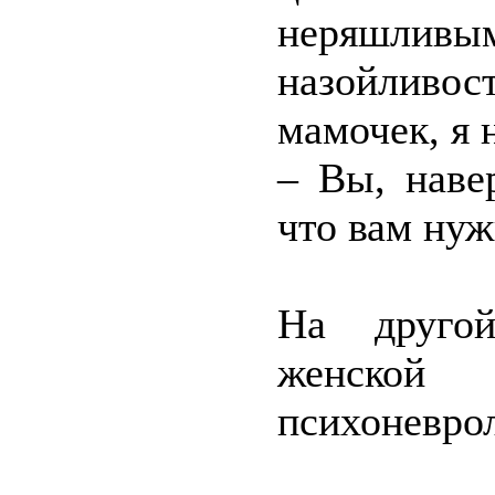
неряшли
назойливос
мамочек, я 
– Вы, наве
что вам нуж
На другой
женской к
психоневро