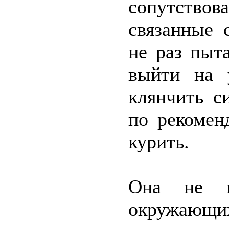
сопутствов
связанные 
не раз пыт
выйти на 
клянчить с
по рекомен
курить.
Она не пр
окружающих