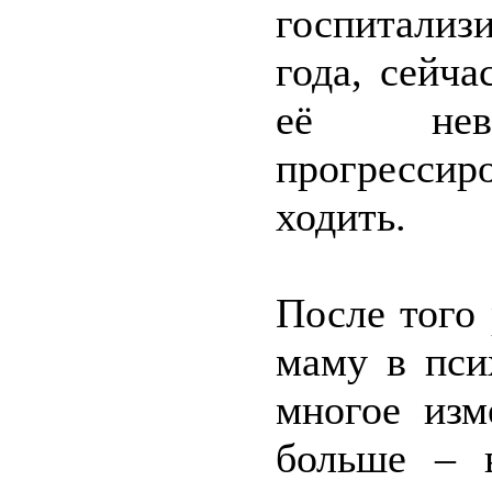
госпитализ
года, сейч
её невро
прогрессир
ходить.
После того 
маму в пси
многое изм
больше – 