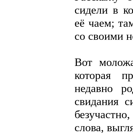
сидели в к
её чаем; та
со своими 
Вот моложа
которая п
недавно р
свидания с
безучастно
слова, выгл