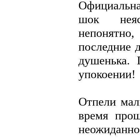
Официальна
шок неяс
непонятно,
последние д
душенька. 
упокоении!
Отпели мал
время прощ
неожиданн