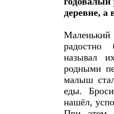
годовалый 
деревне, а
Маленьки
радостно 
называл и
родными пе
малыш стал
еды. Броси
нашёл, успо
При этом 