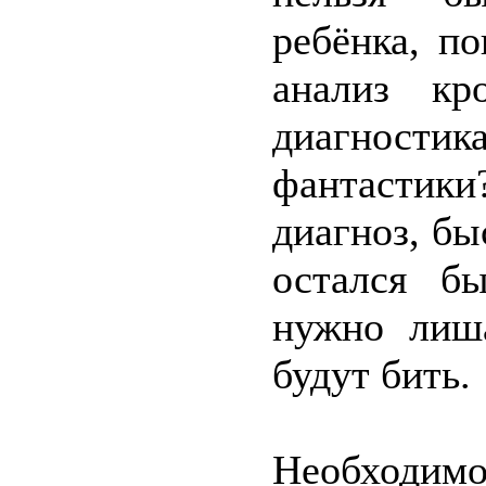
ребёнка, п
анализ кр
диагност
фантастик
диагноз, бы
остался б
нужно лиш
будут бить.
Необходимо