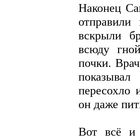
Наконец Са
отправили 
вскрыли б
всюду гной
почки. Вра
показывал
пересохло 
он даже пит
Вот всё и 