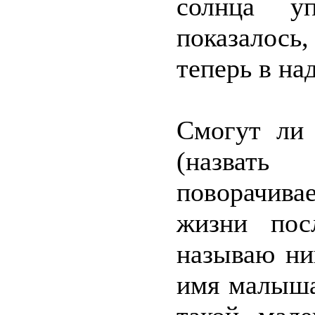
солнца у
показалось
теперь в на
Смогут ли 
(назват
поворачив
жизни пос
называю ни
имя малыша