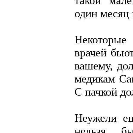
такой мале
один месяц 
Некоторые 
врачей бьют
вашему, до
медикам Са
С пачкой до
Неужели ещ
нельзя бы