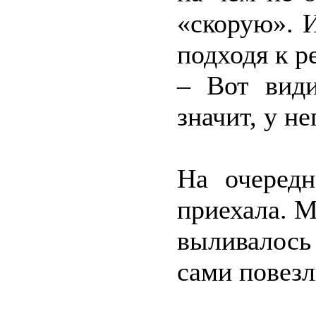
«скорую». И
подходя к р
– Вот види
значит, у не
На очередн
приехала. М
выливалось
сами повезл