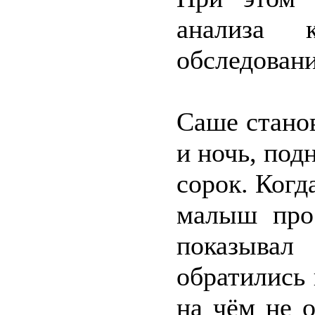
анализа 
обследован
Саше станов
и ночь, под
сорок. Когд
малыш прос
показыва
обратились 
на чём не 