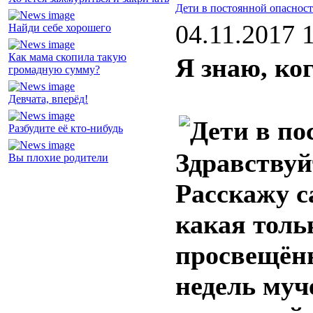
Дети в постоянной опаснос
04.11.2017 
Найди себе хорошего
Как мама скопила такую
Я знаю, ко
громадную сумму?
Девчата, вперёд!
Разбудите её кто-нибудь
Здравствуй
Вы плохие родители
Расскажу 
какая толь
просвещённ
недель муч