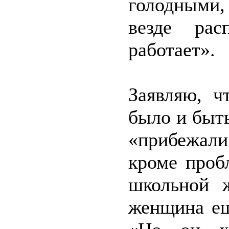
голодными,
везде рас
работает».
Заявляю, ч
было и быт
«прибежали
кроме проб
школьной ж
женщина ещ