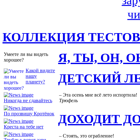
КОЛЛЕКЦИЯ ТЕСТО
Я, ТЫ, ОН, 
Умеете ли вы видеть
хорошее?
Какой видите
ДЕТСКИЙ Л
нашу
планету?
– Эта осень мне всё лето испортила!
Никогда не сдавайтесь
Трюфель
По прозвищу Кротёнок
ДОХОДИТ Д
Креста на тебе нет
– Стоять, это ограбление!
Трубач у ворот зари