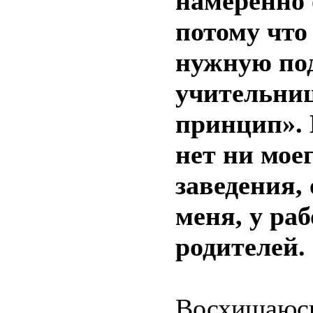
намеренно 
потому что
нужную под
учительниц
принцип». 
нет ни мое
заведения,
меня, у ра
родителей.
Восхищаю