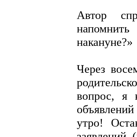
Автор спр
напомнит
накануне?»
Через восе
родительс
вопрос, я 
объявлений
утро! Оста
заявлений 