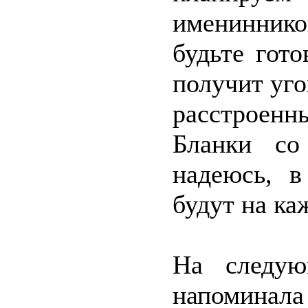
имениннико
будьте гот
получит уг
расстроенн
Бланки со
надеюсь, в
будут на ка
На следую
напомина