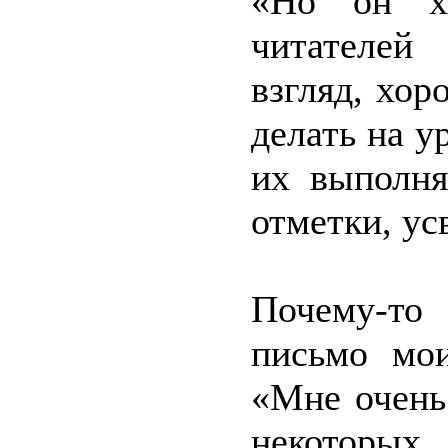
«Но он хо
читателей
взгляд, хор
делать на у
их выполня
отметки, ус
Почему-то
письмо мои
«Мне очень
некоторых 