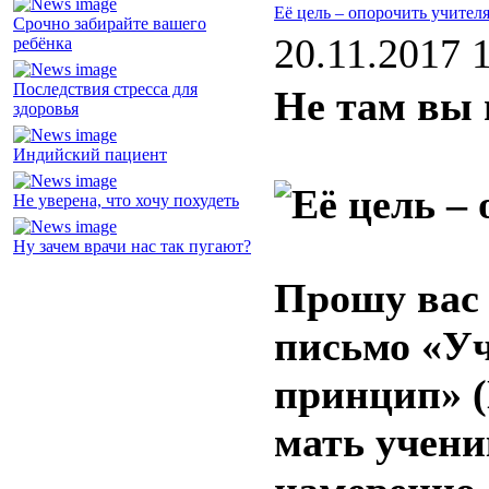
Её цель – опорочить учител
Срочно забирайте вашего
20.11.2017 
ребёнка
Последствия стресса для
Не там вы
здоровья
Индийский пациент
Не уверена, что хочу похудеть
Ну зачем врачи нас так пугают?
Прошу вас 
письмо «У
принцип» (
мать учени