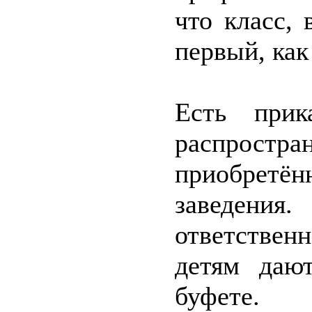
что класс,
первый, как
Есть прик
распростр
приобретё
заведен
ответствен
детям даю
буфете. 