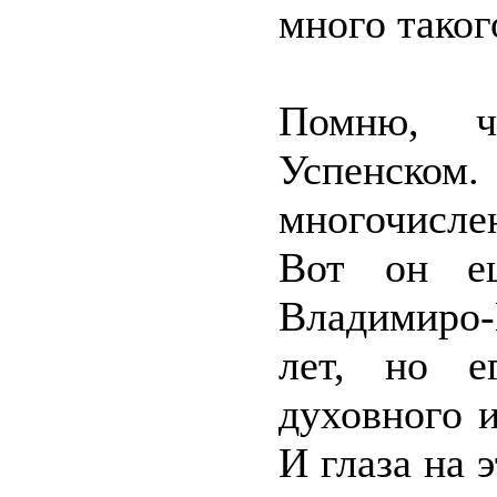
много таког
Помню, ч
Успенско
многочисле
Вот он ещ
Владимиро-
лет, но е
духовного 
И глаза на 