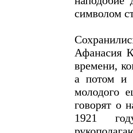
наподобие 
символом ст
Сохранил
Афанасия К
времени, ко
а потом и
молодого е
говорят о 
1921 год
рукополага