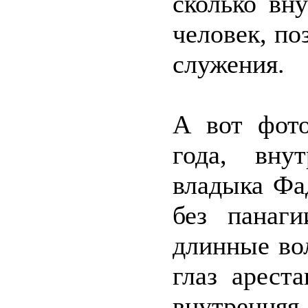
сколько вн
человек, по
служения.
А вот фото
года, вну
владыка Фа
без панаг
длинные во
глаз арест
внутренн