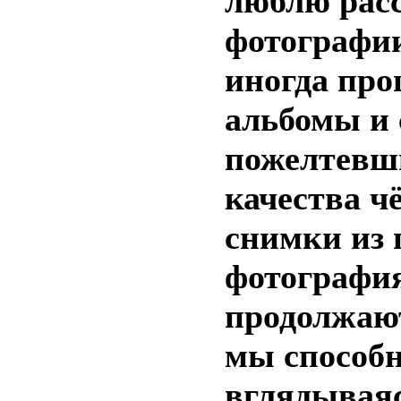
люблю рас
фотографии
иногда про
альбомы и 
пожелтевши
качества ч
снимки из 
фотография
продолжают
мы способн
вглядываясь