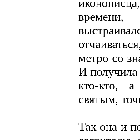
иконописца
времени,
выстраи
отчаиватьс
метро со з
И получила 
кто-кто, 
святым, точ
Так она и п