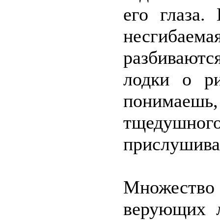
его глаза.
несгибаемая
разбиваютс
лодки о р
понимаешь,
тщедушн
прислушивал
Множество 
верующих 