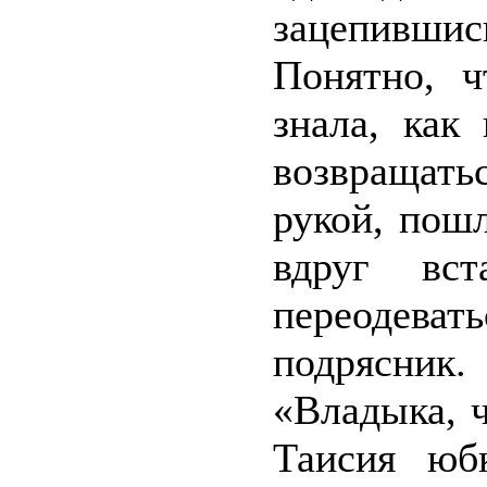
зацепившис
Понятно, ч
знала, как
возвращат
рукой, пош
вдруг вс
переодева
подрясник
«Владыка, ч
Таисия юб