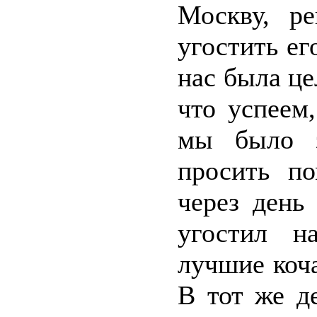
Москву, ре
угостить ег
нас была це
что успеем
мы было з
просить по
через день
угостил н
лучшие коча
В тот же д