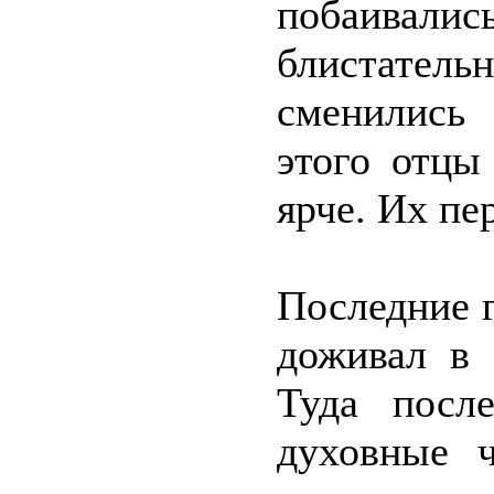
побаива
блистате
сменились 
этого отцы
ярче. Их пе
Последние 
доживал в 
Туда посл
духовные 