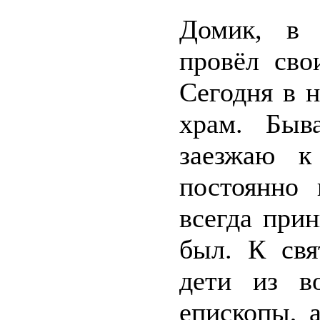
Домик, в 
провёл сво
Сегодня в 
храм. Быв
заезжаю к
постоянно 
всегда при
был. К св
дети из в
епископы, 