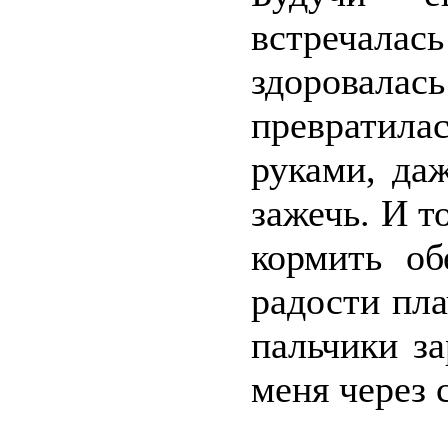
встречала
здоровалас
превратила
руками, да
зажечь. И т
кормить об
радости пла
пальчики з
меня через 