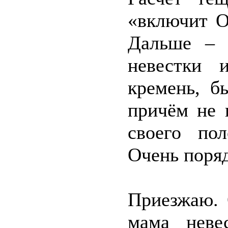
«включит О
Дальше – 
невестки 
кремень, б
причём не 
своего по
Очень поряд
Приезжаю. 
мама неве