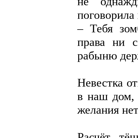
не однажд
поговорила 
– Тебя зом
права ни 
рабыню дер
Невестка от
в наш дом,
желания нет
Расчёт тё