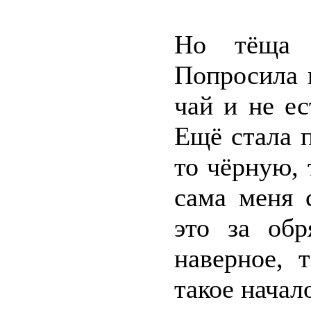
Но тёща с
Попросила 
чай и не е
Ещё стала 
то чёрную, 
сама меня 
это за об
наверное, 
такое нача