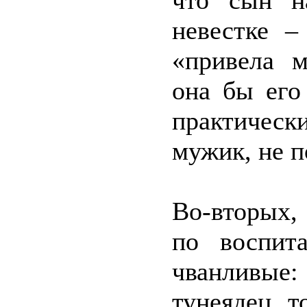
что сын н
невестке –
«привела м
она бы его
практичес
мужик, не 
Во-вторых,
по воспит
чванливые: 
тунеядец, т