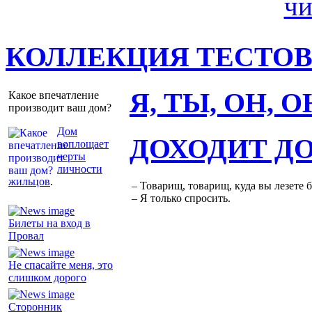
КОЛЛЕКЦИЯ ТЕСТО
Я, ТЫ, ОН, 
Какое впечатление
производит ваш дом?
Дом
ДОХОДИТ Д
воплощает
черты
личности
жильцов
.
– Товарищ, товарищ, куда вы лезете 
– Я только спросить.
Билеты на вход в
Провал
Не спасайте меня, это
слишком дорого
Сторонник