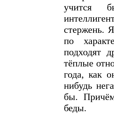
учится бы
интеллиген
стержень. Я
по характ
подходят д
тёплые отн
года, как о
нибудь нег
бы. Причё
беды.