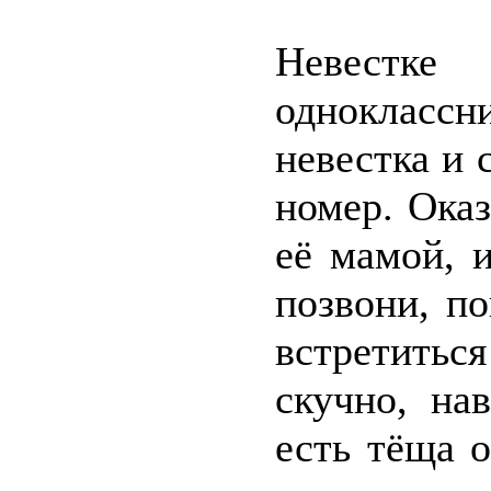
Невестк
одноклассн
невестка и 
номер. Оказ
её мамой, 
позвони, по
встретить
скучно, на
есть тёща 