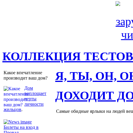
КОЛЛЕКЦИЯ ТЕСТО
Я, ТЫ, ОН, 
Какое впечатление
производит ваш дом?
Дом
ДОХОДИТ Д
воплощает
черты
личности
жильцов
.
Самые обидные ярлыки на людей ве
Билеты на вход в
Провал