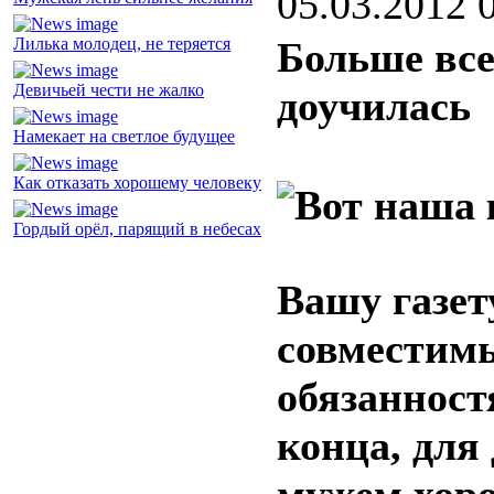
05.03.2012 
Лилька молодец, не теряется
Больше все
Девичьей чести не жалко
доучилась
Намекает на светлое будущее
Как отказать хорошему человеку
Гордый орёл, парящий в небесах
Вашу газет
совместим
обязанност
конца, для