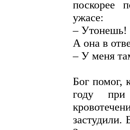
поскорее п
ужасе:
– Утонешь!
А она в отве
– У меня та
Бог помог, 
году при
кровотечен
застудили. 