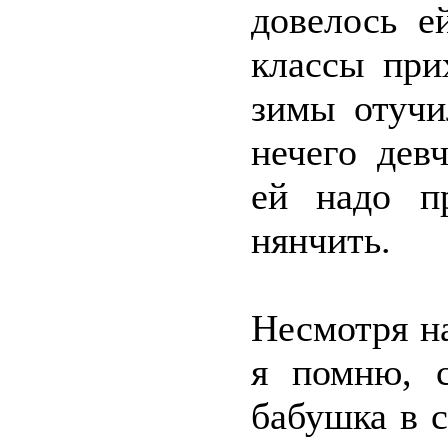
довелось е
классы при
зимы отучи
нечего дев
ей надо пр
нянчить.
Несмотря на
я помню, с
бабушка в 