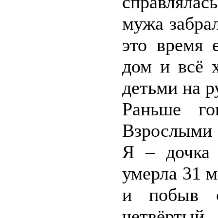
справлялас
мужа забра
это время 
дом и всё 
детьми на р
Раньше го
Взрослыми 
Я – дочка
умерла 31 м
и побыв с
четвёртый