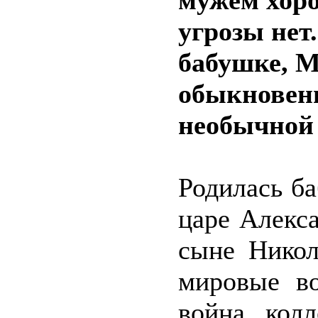
мужем хоро
угрозы нет.
бабушке, М
обыкновенн
необычной
Родилась б
царе Алекса
сыне Никол
мировые во
война, колл