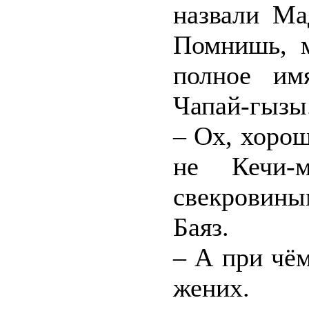
назвали Ма
Помнишь, м
полное им
Чапай-гызы
– Ох, хорош
не Кечи-
свекровины
Баяз.
– А при чём
жених.