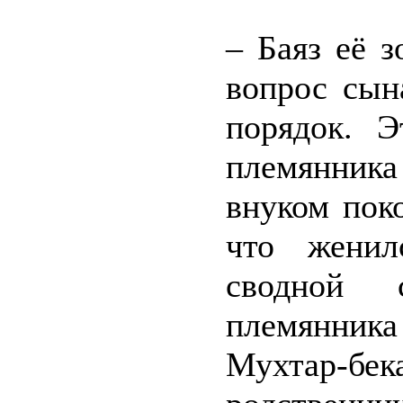
– Баяз её з
вопрос сын
порядок. Э
племянник
внуком пок
что женил
сводной с
племянник
Мухтар-б