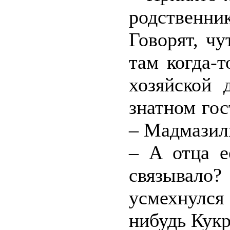
родственни
Говорят, ч
там когда-
хозяйской 
знатном гос
– Мадмазил
– А отца е
связывало
усмехнулся 
нибудь Кукр