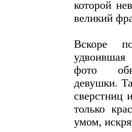
которой не
великий фра
Вскоре по
удвоившая
фото обво
девушки. Та
сверстниц 
только кра
умом, искря