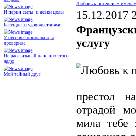
Любовь к потешным имена
15.12.2017 
И парни сыты, и девки целы
Бегущие за удовольствиями
Французск
У него всё нормально, я
услугу
проверила
Не рассказывай папе про этого
дядю
Мой тайный друг
престол н
отрадой мо
мила тебе 