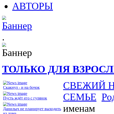
АВТОРЫ
.
ТОЛЬКО ДЛЯ ВЗРОС
СВЕЖИЙ 
Скакнул - и на бочок
СЕМЬЕ
Ро
Пусть ждёт его с гулянок
именам
Данилыч не планирует выходить
из дома