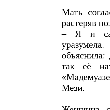
Мать согла
растеряв по
– Я и сам
уразумел
объяснила: 
так её на
«Мадемуазе
Мези.
Женщина с