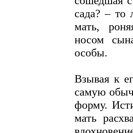
сошедшая с 
сада? – то 
мать, рон
носом сын
особы.
Взывая к ег
самую обыч
форму. Ист
мать расхв
вдохновени