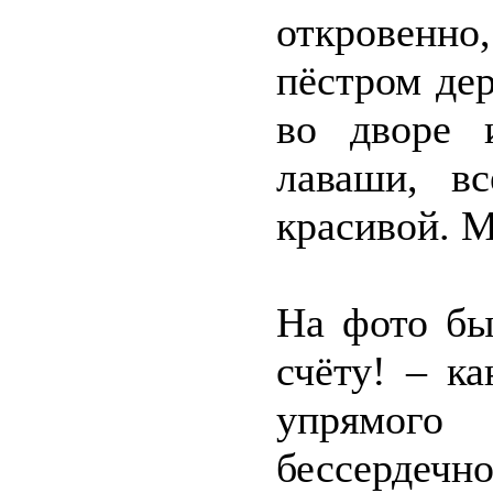
откровенно
пёстром де
во дворе 
лаваши, в
красивой. М
На фото бы
счёту! – к
упрямого 
бессердечн