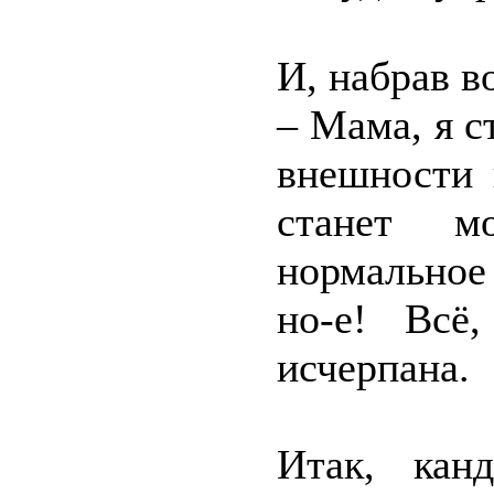
И, набрав в
– Мама, я с
внешности 
станет м
нормальное
но-е! Всё
исчерпана.
Итак, канд