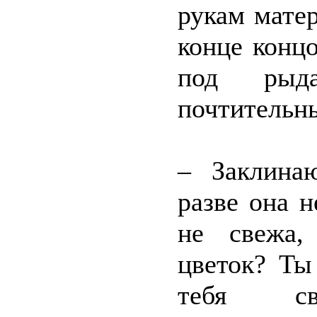
рукам матер
конце конц
под рыд
почтительн
– Заклина
разве она н
не свежа,
цветок? Ты
тебя све