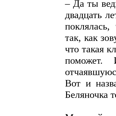
– Да ты вед
двадцать ле
поклялась,
так, как зов
что такая к
поможет.
отчаявшуюс
Вот и назв
Беляночка т