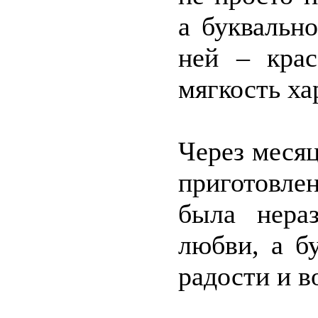
а буквальн
ней – крас
мягкость х
Через месяц
приготовле
была нера
любви, а б
радости и в