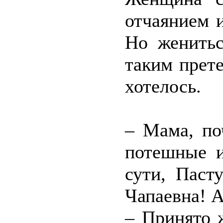
отчаянием 
Но женитьс
таким прет
хотелось.
– Мама, по
потешные и
сути, Паст
Чапаевна! А
– Принято 