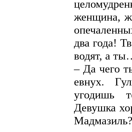
целомудре
женщина, ж
опечаленны
два года! Т
водят, а ты
– Да чего 
евнух. Гу
угодишь т
Девушка хор
Мадмазиль