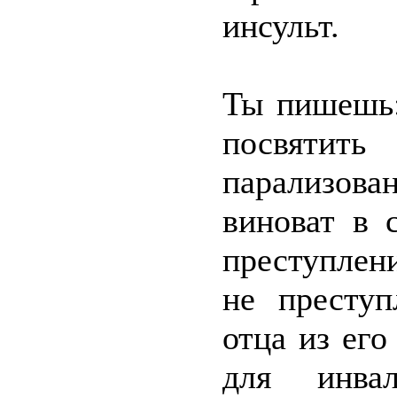
инсульт.
Ты пишешь:
посвятит
парализов
виноват в 
преступлен
не престу
отца из ег
для инвал