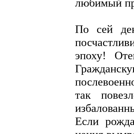
любимый пр
По сей де
посчастлив
эпоху! От
Граждан
послевоенн
так повез
избалованны
Если рожда