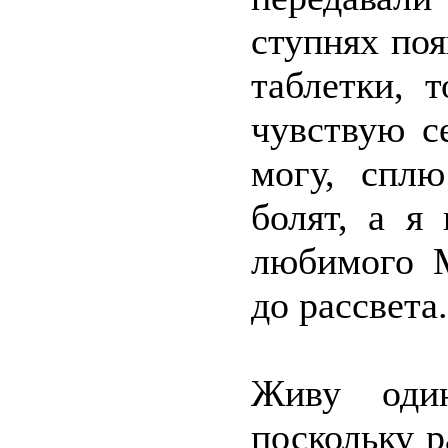
ступнях поя
таблетки, 
чувствую с
могу, сплю
болят, а я
любимого М
до рассвета.
Живу один
поскольку р