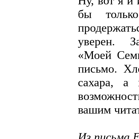
Ну, вот я и
бы тольк
продержат
уверен. З
«Моей Семь
письмо. Хл
сахара, а
возможнос
вашим читат
Из письма Е