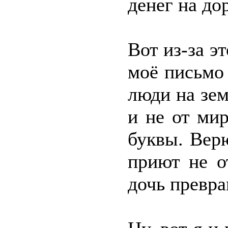
денег на до
Вот из-за э
моё письмо 
люди на зе
и не от ми
буквы. Верю
приют не о
дочь превра