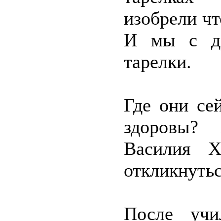
изобрели чт
И мы с др
тарелки.
Где они се
здоровы? 
Василия Х
откликнутьс
После учи