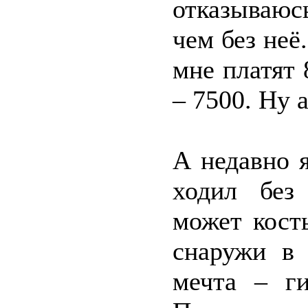
отказываюсь
чем без неё
мне платят 
– 7500. Ну 
А недавно я
ходил без 
может кость
снаружи в 
мечта – ги