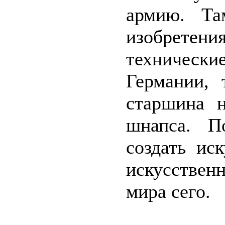
армию. Та
изобретен
техничес
Германии, 
старшина н
шнапса. П
создать ис
искусственн
мира сего.