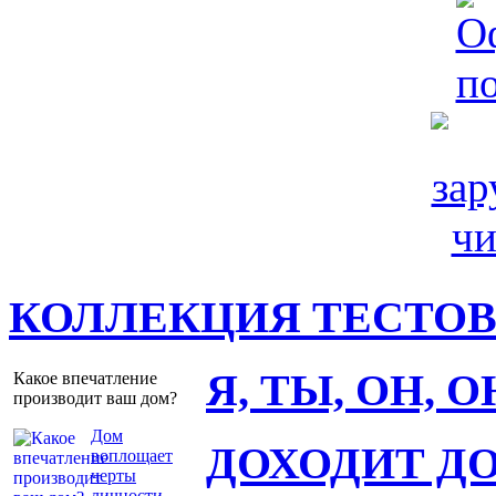
КОЛЛЕКЦИЯ ТЕСТО
Я, ТЫ, ОН, 
Какое впечатление
производит ваш дом?
Дом
ДОХОДИТ Д
воплощает
черты
личности