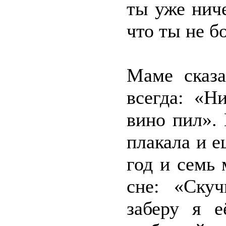
ты уже ниче
что ты не бо
Маме сказа
всегда: «Н
вино пил». 
плакала и е
год и семь
сне: «Ску
заберу я е