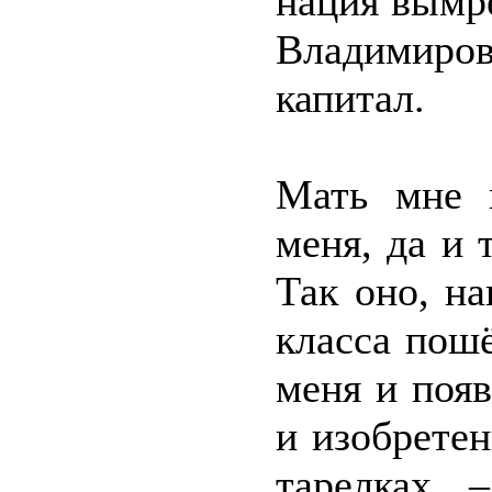
нация вымр
Владимир
капитал.
Мать мне 
меня, да и 
Так оно, на
класса пошё
меня и поя
и изобрете
тарелках 