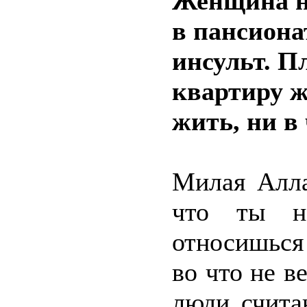
Женщина не
в пансионат
инсульт. П
квартиру ж
жить, ни в 
Милая Алла
что ты н
относишься
во что не в
люди счита