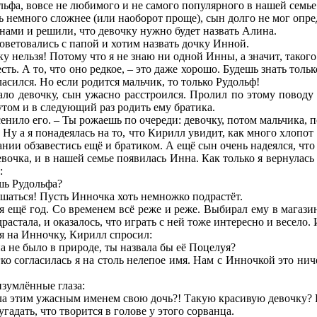
льфа, вовсе не любимого и не самого популярного в нашей семье.
 немного сложнее (или наоборот проще), сын долго не мог опре
нами и решили, что девочку нужно будет назвать Алина.
советовались с папой и хотим назвать дочку Инной.
у нельзя! Потому что я не знаю ни одной Инны, а значит, такого
есть. А то, что оно редкое, – это даже хорошо. Будешь знать тол
ласился. Но если родится мальчик, то только Рудольф!
ло девочку, сын ужасно расстроился. Пролил по этому поводу 
утом и в следующий раз родить ему братика.
сенило его. – Ты рожаешь по очереди: девочку, потом мальчика, 
 Ну а я понадеялась на то, что Кирилл увидит, как много хлопот
лании обзавестись ещё и братиком. А ещё сын очень надеялся, ч
девочка, и в нашей семье появилась Инна. Как только я вернулас
:
ишь Рудольфа?
шаться! Пусть Инночка хоть немножко подрастёт.
 ещё год. Со временем всё реже и реже. Выбирал ему в магази
растала, и оказалось, что играть с ней тоже интересно и весело
я на Инночку, Кирилл спросил:
а не было в природе, ты назвала бы её Поцелуя?
егко согласилась я на столь нелепое имя. Нам с Инночкой это н
зумлённые глаза:
ала этим ужасным именем свою дочь?! Такую красивую девочку? 
угадать, что творится в голове у этого сорванца.