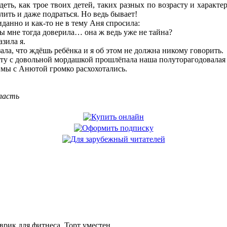
еть, как трое твоих детей, таких разных по возрасту и характер
елить и даже подраться. Но ведь бывает!
анно и как-то не в тему Аня спросила:
ты мне тогда доверила… она ж ведь уже не тайна?
азила я.
ала, что ждёшь ребёнка и я об этом не должна никому говорить.
ту с довольной мордашкой прошлёпала наша полуторагодовалая 
 мы с Анютой громко расхохотались.
бласть
рик для фитнеса. Торт уместен.