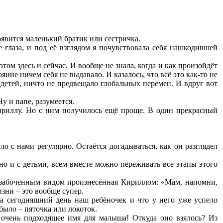
появится маленький братик или сестричка.
 глаза, и под её взглядом я почувствовала себя нашкодившей
том здесь и сейчас. И вообще не знала, когда и как произойдёт
яние ничем себя не выдавало. И казалось, что всё это как-то не
 детей, ничто не предвещало глобальных перемен. И вдруг вот
Ну и папе, разумеется.
Кириллу. Но с ним получилось ещё проще. В один прекрасный
 с нами регулярно. Остаётся догадываться, как он разглядел
но и с детьми, всем вместе можно переживать все этапы этого
 озабоченным видом произнесённая Кириллом: «Мам, напомни,
зни – это вообще супер.
на сегодняшний день наш ребёночек и что у него уже успело
 было – пяточка или локоток.
, очень подходящее имя для малыша! Откуда оно взялось? Из