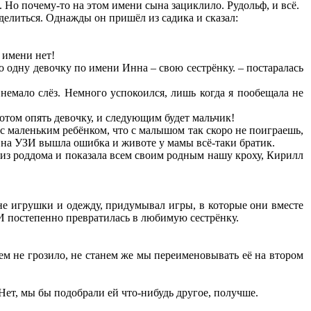
 Но почему-то на этом имени сына зациклило. Рудольф, и всё.
делиться. Однажды он пришёл из садика и сказал:
 имени нет!
ько одну девочку по имени Инна – свою сестрёнку. – постаралась
немало слёз. Немного успокоился, лишь когда я пообещала не
потом опять девочку, и следующим будет мальчик!
 с маленьким ребёнком, что с малышом так скоро не поиграешь,
то на УЗИ вышла ошибка и животе у мамы всё-таки братик.
ь из роддома и показала всем своим родным нашу кроху, Кирилл
не игрушки и одежду, придумывал игры, в которые они вместе
. И постепенно превратилась в любимую сестрёнку.
ичем не грозило, не станем же мы переименовывать её на втором
Нет, мы бы подобрали ей что-нибудь другое, получше.