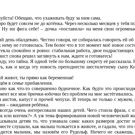
луйста! Обещаю, что ухаживать буду за ним сама.
ро будет совсем не до котёнка. Через несколько месяцев у тебя 
 Ну ни фига себе! – дочка «поставила» на меня свои огромные
й день обалдеваю. Честно говоря, не собиралась говорить ей об э
 нему не готовилась. Тем более что в тот момент моё новое состо
текла спокойно и ровно: стабильная работа, двое подрастающих
 аист снова решил заглянуть к нам, ждите и готовьтесь!
ду, это тайна. Я одной тебе по большому секрету её рассказала. 
ть, как и когда эту новость преподнести шестилетнему сыну 
ый живот, ты прямо как беременная!
ждём в семье прибавления.
 как что-то совершенно будничное. Как будто это происходило
омент все мои брючки-юбочки без проблем на мне застёгивались.
 аистов, капуст и прочей чепухи. И теперь не только с мужем, 
ни – ожидания ребёнка.
сегда очень интересовали наших детей. Чего стоила фраза, с
чок или копчик?» А уж тема формирования новой человеческой жи
азывала детям то, что узнавала сама: каких размеров достиг 
месте слушали, как малыш толкается в животе, и гадали, что это
одится мальчик, мы назовём его Рудольф. Ничего не скажешь