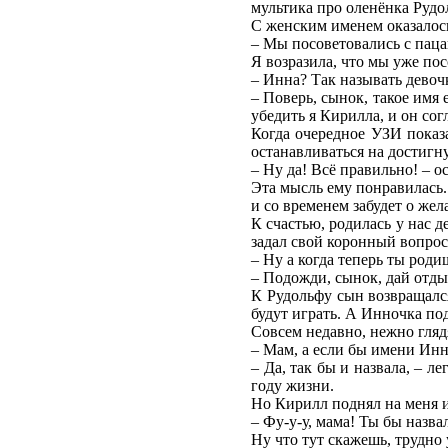
мультика про оленёнка Рудо
С женским именем оказалось
– Мы посоветовались с паца
Я возразила, что мы уже по
– Инна? Так называть девочк
– Поверь, сынок, такое имя 
убедить я Кирилла, и он сог
Когда очередное УЗИ показа
останавливаться на достигн
– Ну да! Всё правильно! – о
Эта мысль ему понравилась.
и со временем забудет о же
К счастью, родилась у нас 
задал свой коронный вопрос
– Ну а когда теперь ты род
– Подожди, сынок, дай отды
К Рудольфу сын возвращался
будут играть. А Инночка под
Совсем недавно, нежно гляд
– Мам, а если бы имени Инн
– Да, так бы и назвала, – л
году жизни.
Но Кирилл поднял на меня и
– Фу-у-у, мама! Ты бы назв
Ну что тут скажешь, трудно 