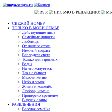
RSS:
ПИСЬМО В РЕДАКЦИЮ:
МЫ
СВЕЖИЙ НОМЕР
ТОЛЬКО В МОЕЙ СЕМЬЕ
Действующие лица
Семейные новости
Любимцы
От нашего стола
Нежный возраст
Все чудеса света
Только для взрослых
Родня
На что жалуетесь
Так не бывает
Мелочи жизни
Небо и земля
Жизнь и кошелёк
Любовь, измена
Проверено временем
В лучах славы
РАЗВЛЕЧЕНИЯ
Весёлая семейка