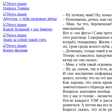
Царица Тамара
– Ну почему, мам? Ну, пожа
Абдулла, у тебя ласковые жёны
– Понимаешь, дочка, нам ско
– Мам, ты что, беременная?
школьницей.
Какой большой у вас бампер
Вот и «ни фига»! Сама трети
этот разговор. Совершенно к
Знаю за собой такой грех
всерьёз, понарошку. Жизнь 
он, гром среди ясного неба:
Конец фильма
– Доченька, только имей в ви
Теперь оставалось придума
вечер он сам сказал:
– Мам, у тебя такой огромн
– Ну да, сынок, так и есть, 
И сын воспринял информацию
живот, потому что на тот м
Как хорошо, что ушло время
замечательного периода жиз
Вопросы анатомии вообще в
что у нас в голове – мозже
После каждого УЗИ я расск
развиться. А потом мы все в
Кирилл сказал, что если р