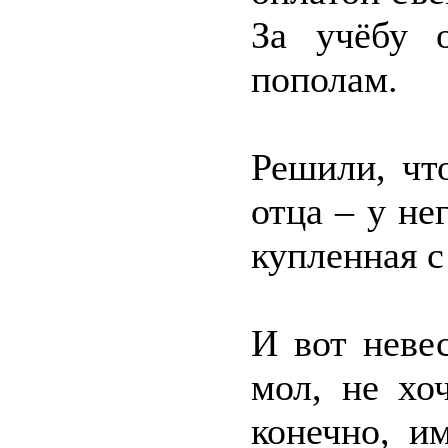
За учёбу 
пополам.
Решили, чт
отца – у не
купленная 
И вот неве
мол, не хо
конечно, и