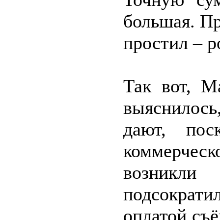
большая. Пр
простил – р
Так вот, М
выяснилось
дают, пос
коммерчес
возникл
подсократи
оплатой съё