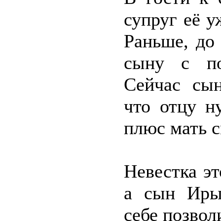
супруг её у
Раньше, до
сыну с по
Сейчас сын
что отцу н
плюс мать с
Невестка эт
а сын Иры
себе позвол