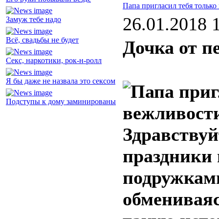
Папа пригласил тебя только
26.01.2018 
Замуж тебе надо
Всё, свадьбы не будет
Дочка от п
Секс, наркотики, рок-н-ролл
Я бы даже не назвала это сексом
Подступы к дому заминированы
Здравствуй
праздники 
подружкам
обмениваяс