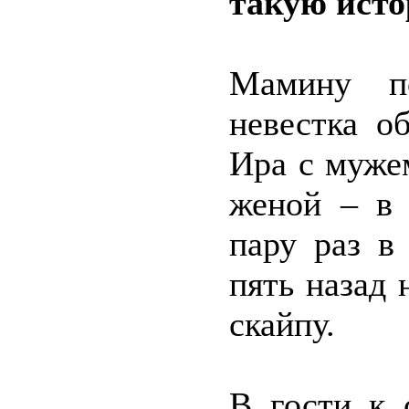
такую исто
Мамину по
невестка о
Ира с мужем
женой – в 
пару раз в
пять назад 
скайпу.
В гости к 