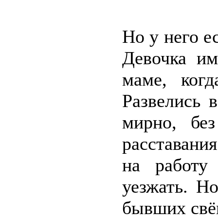
Но у него е
Девочка им
маме, ког
Развелись 
мирно, бе
расставания
на работу
уезжать. Н
бывших свёк