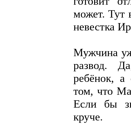
готовит о
может. Тут 
невестка Ир
Мужчина уж
развод. Д
ребёнок, а
том, что Ма
Если бы з
круче.