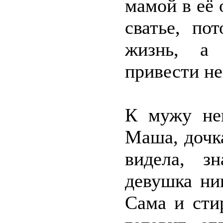
мамой в её 
сватье, по
жизнь, а 
привести не
К мужу нев
Маша, дочка
видела, з
девушка ни
Сама и стир