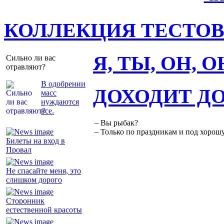
КОЛЛЕКЦИЯ ТЕСТО
Я, ТЫ, ОН, 
Сильно ли вас
отравляют?
В одобрении
ДОХОДИТ Д
масс
нуждаются
все.
– Вы рыбак?
– Только по праздникам и под хорошу
Билеты на вход в
Провал
Не спасайте меня, это
слишком дорого
Сторонник
естественной красоты