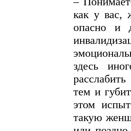
– Понимает
как у вас,
опасно и 
инвалидиз
эмоционал
здесь ино
расслабить 
тем и губи
этом испыт
такую женщ
или поздно