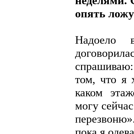
неделями. 
опять ложу
Надоело в
договорила
спрашиваю:
том, что я
каком эта
могу сейчас
перезвоню»
пока я одева