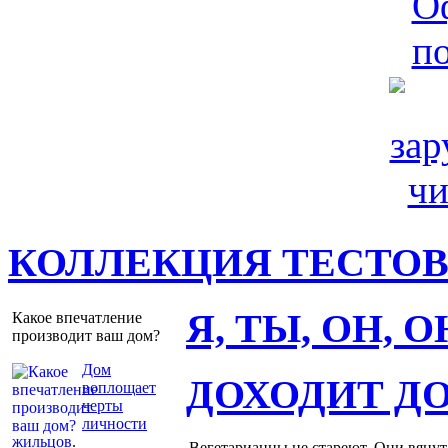
КОЛЛЕКЦИЯ ТЕСТО
Я, ТЫ, ОН, 
Какое впечатление
производит ваш дом?
Дом
ДОХОДИТ Д
воплощает
черты
личности
жильцов
.
Вегетарианцы не стареют. Они вянут