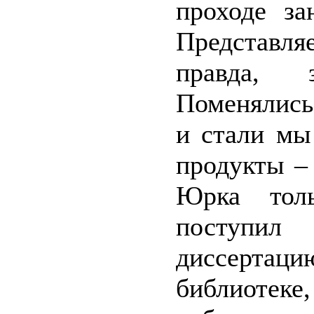
проходе за
Представля
правда, 
Поменялись
и стали мы
продукты – 
Юрка толь
поступи
диссертац
библиотеке