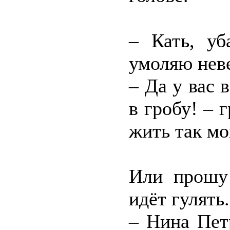
– Кать, уб
умоляю неве
– Да у вас в
в гробу! – 
жить так м
Или прошу 
идёт гулять.
– Нина Пет