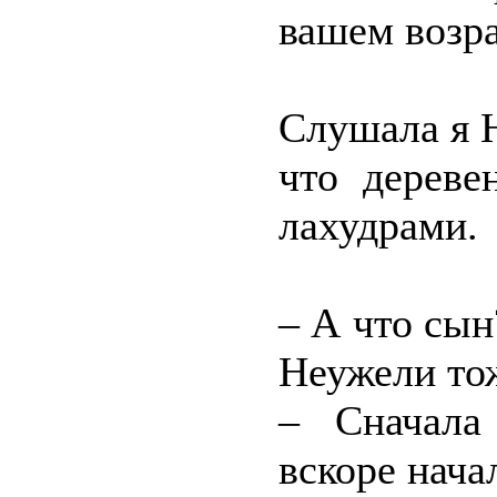
вашем возра
Слушала я Н
что дереве
лахудрами.
– А что сын
Неужели тож
– Сначала
вскоре нача