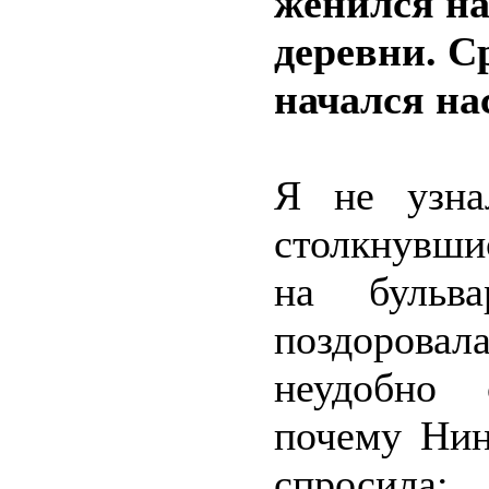
женился на
деревни. Ср
начался н
Я не узна
столкнувши
на буль
поздоровал
неудобно 
почему Нин
спросила: