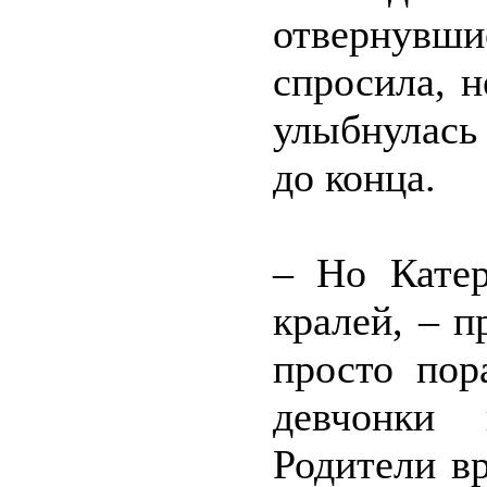
отвернувшис
спросила, н
улыбнулась
до конца.
– Но Кате
кралей, – 
просто пор
девчонки 
Родители в