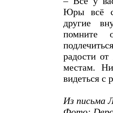
– Всё у ва
Юры всё с
другие вн
помните 
подлечитьс
радости от
местам. Ни
видеться с 
Из письма
Фото: Depos