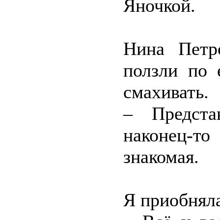
Яночкой.
Нина Петр
ползли по 
смахивать.
– Предста
наконец-т
знакомая.
Я приобняла