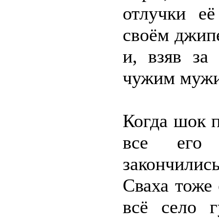
отлучки её
своём джип
и, взяв за
чужим мужи
Когда шок 
все его 
закончилис
Сваха тоже 
всё село г