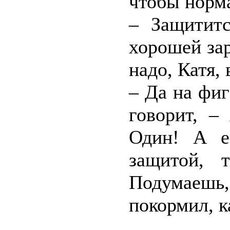
чтобы норма
– Защититс
хорошей зар
надо, Катя, 
– Да на фиг
говорит, –
Один! А е
защитой, 
Подумаешь
покормил, к