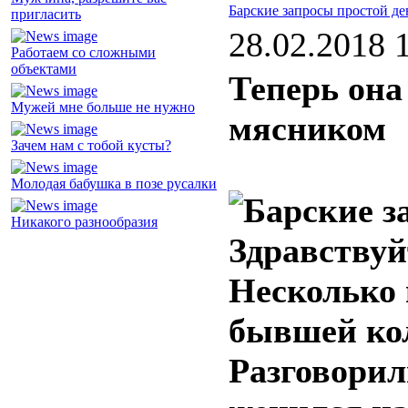
Барские запросы простой д
пригласить
28.02.2018 
Работаем со сложными
объектами
Теперь она
Мужей мне больше не нужно
мясником
Зачем нам с тобой кусты?
Молодая бабушка в позе русалки
Никакого разнообразия
Здравствуй
Несколько 
бывшей кол
Разговорили