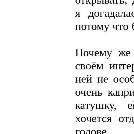
я догадала
потому что 
Почему же 
своём инте
ней не осо
очень капр
катушку, 
хочется от
голове.