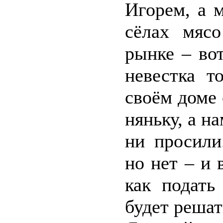
Игорем, а 
сёлах мяс
рынке – во
невестка т
своём доме
няньку, а н
ни просили
но нет – и 
как подать
будет решать