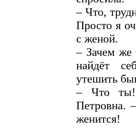
– Что, труд
Просто я о
с женой.
– Зачем же
найдёт се
утешить бы
– Что ты!
Петровна. –
женится!