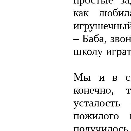
как любил
игрушечный
– Баба, зво
школу играт
Мы и в са
конечно, 
усталость
пожилого 
получилось,