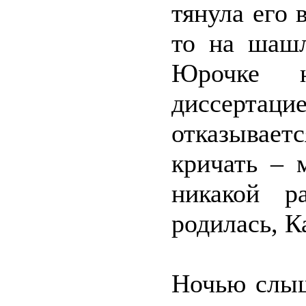
тянула его 
то на шаш
Юрочке 
диссертацие
отказывае
кричать – 
никакой р
родилась, К
Ночью слыш