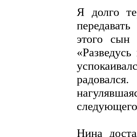
Я долго те
передават
этого сын 
«Разведусь
успокаива
радовался.
нагулявшаяс
следующего
Нина доста