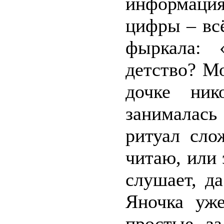
информация
цифры – всё
фыркала: 
детство? Мо
дочке ник
занималась
ритуал сло
читаю, или 
слушает, д
Яночка уж
простые за