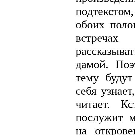
подтексто
обоих поло
встречах
рассказыва
дамой. Поэ
тему будут
себя узнает
читает. К
послужит м
на откров