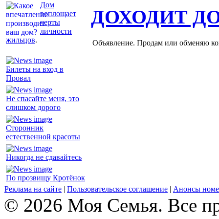
Дом
ДОХОДИТ Д
воплощает
черты
личности
жильцов
.
Объявление. Продам или обменяю ков
Билеты на вход в
Провал
Не спасайте меня, это
слишком дорого
Сторонник
естественной красоты
Никогда не сдавайтесь
По прозвищу Кротёнок
Реклама на сайте
|
Пользовательское соглашение
|
Анонсы номе
© 2026 Моя Семья. Все п