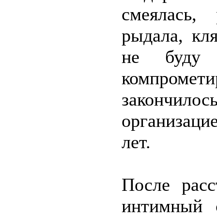
смеялась,
рыдала, кл
не буду 
компромет
закончилос
организаци
лет.
После расс
интимный 