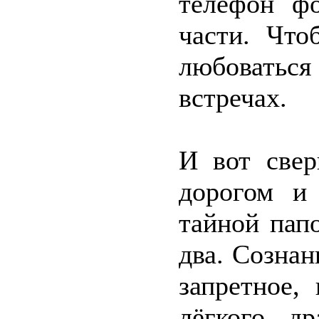
телефон ф
части. Что
любоватьс
встречах.
И вот свер
дорогом и
тайной пап
два. Сознан
запретное,
лёгкого д