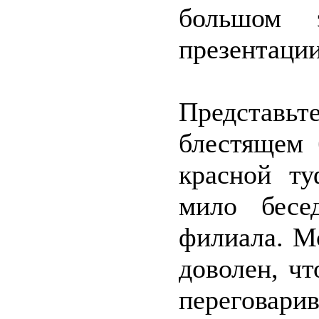
большом 
презентации
Представьт
блестящем 
красной ту
мило бесе
филиала. М
доволен, чт
переговари