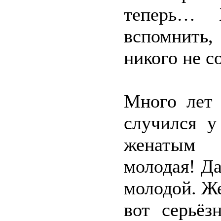
теперь… 
вспомнить,
никого не с
Много лет 
случился у
женатым 
молодая! Д
молодой. Ж
вот серьёз