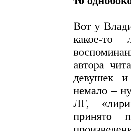
то однобок
Вот у Влади
какое-то 
воспоминан
автора чит
девушек и
немало – ну
ЛГ, «лири
принято 
произведен