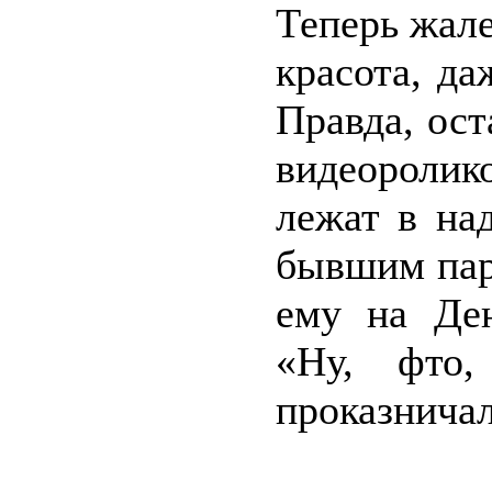
Теперь жале
красота, да
Правда, ост
видеороли
лежат в на
бывшим пар
ему на Де
«Ну, фто,
проказнича