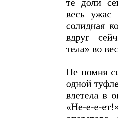
те доли се
весь ужас 
солидная к
вдруг сейч
тела» во ве
Не помня с
одной туфле
влетела в 
«Не-е-е-ет