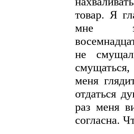
нахвалива
товар. Я г
мне э
восемнадца
не смущал
смущаться,
меня гляди
отдаться д
раз меня в
согласна. Ч