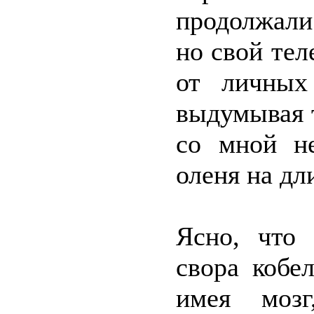
продолжали
но свой тел
от личных 
выдумывая 
со мной не
оленя на дл
Ясно, что 
свора кобе
имея мозг