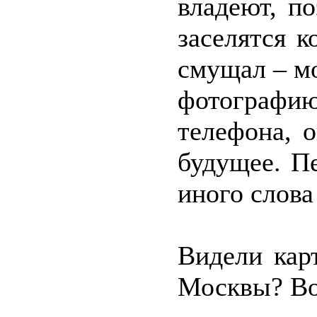
владеют, п
заселятся к
смущал – м
фотограф
телефона, 
будущее. П
иного слова
Видели кар
Москвы? Вот