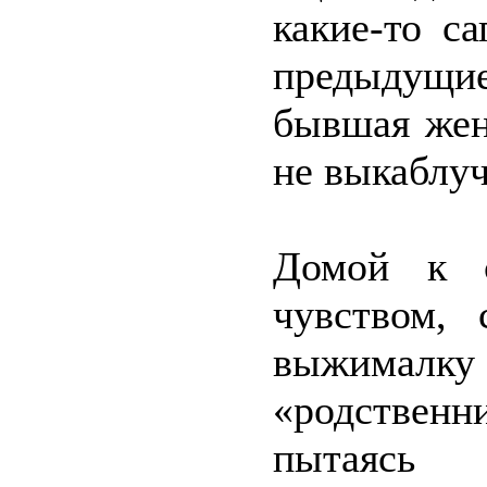
какие-то с
предыдущ
бывшая жен
не выкаблуч
Домой к 
чувством, 
выжималк
«родствен
пытаясь