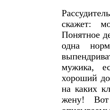
Рассудите
скажет: м
Понятное де
одна норм
выпендрива
мужика, е
хороший до
на каких к
жену! Во