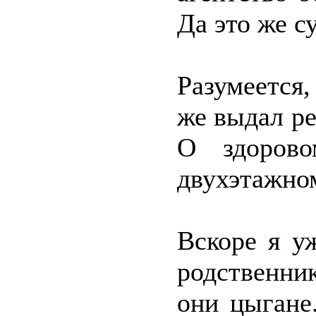
Да это же с
Разумеется,
же выдал р
О здорово
двухэтажном
Вскоре я у
родственни
они цыгане