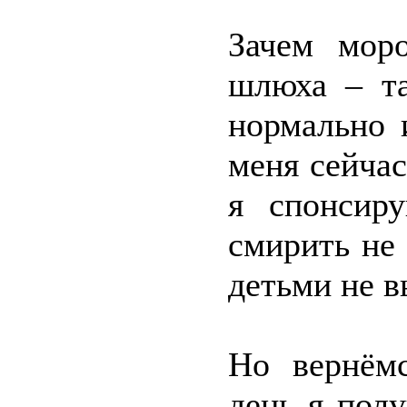
Зачем мор
шлюха – та
нормально 
меня сейчас
я спонсир
смирить не
детьми не 
Но вернём
день я полу