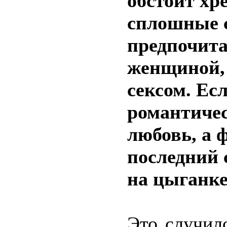
обстоит хр
сплошные 
предпочита
женщиной,
сексом. Ес
романтичес
любовь, а 
последний 
на цыганке
Это случил