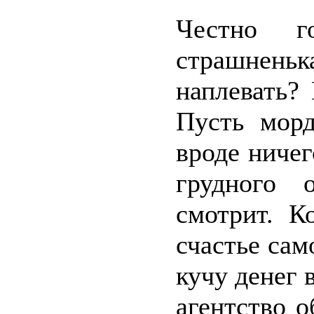
Честно г
страшненька
наплевать?
Пусть мор
вроде ниче
грудного 
смотрит. К
счастье сам
кучу денег 
агентство о