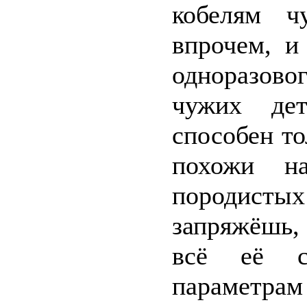
кобелям ч
впрочем, и
одноразово
чужих дет
способен т
похожи н
породистых
запряжёшь, 
всё её се
параметрам