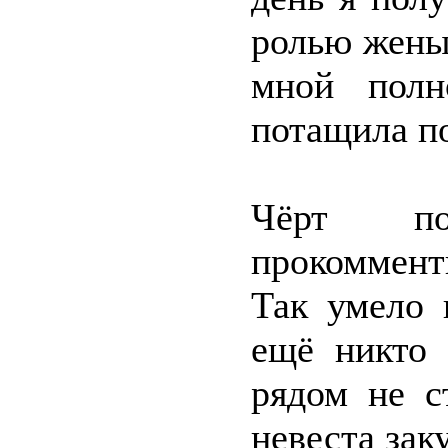
ролью жены,
мной полн
потащила п
Чёрт п
прокоммент
Так умело 
ещё никто
рядом не с
невеста зак