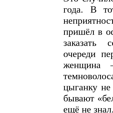
года. В т
неприятнос
пришёл в о
заказать 
очереди пе
женщина –
темноволоса
цыганку не
бывают «бел
ещё не знал