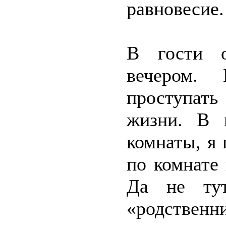
равновесие.
В гости о
вечером.
проступат
жизни. В 
комнаты, я 
по комнате 
Да не тут
«родстве