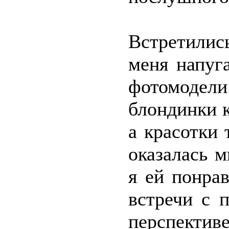
Встретилис
меня напуг
фотомодел
блондинки 
а красотки
оказалась м
я ей понра
встречи с 
перспект