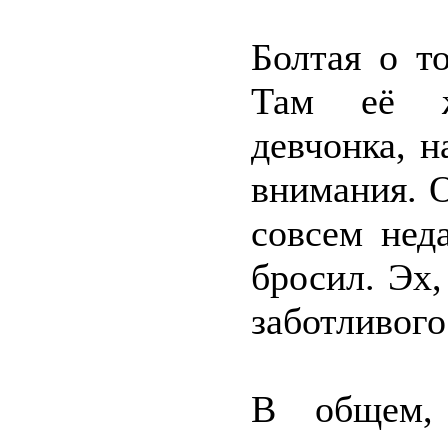
Болтая о т
Там её жд
девчонка, н
внимания. О
совсем нед
бросил. Эх
заботливог
В общем, 