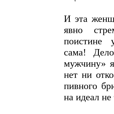
И эта женщ
явно стре
поистине 
сама! Дел
мужчину» я
нет ни отк
пивного бр
на идеал не 