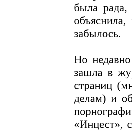
была рада,
объяснила,
забылось.
Но недавно
зашла в жу
страниц (м
делам) и о
порнограф
«Инцест», 