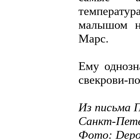
температур
малышом н
Марс.
Ему однозн
свекрови-п
Из письма П
Санкт-Пете
Фото: Depos