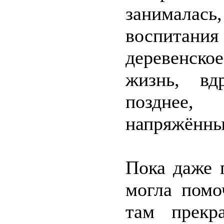
занималась
воспитани
деревенско
жизнь, вд
позднее,
напряжённы
Пока даже 
могла помо
там прекр