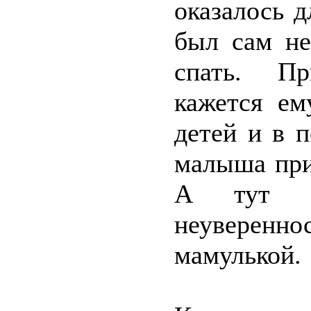
оказалось д
был сам не
спать. Пр
кажется ем
детей и в 
малыша при
А тут на
неуверенно
мамулькой.