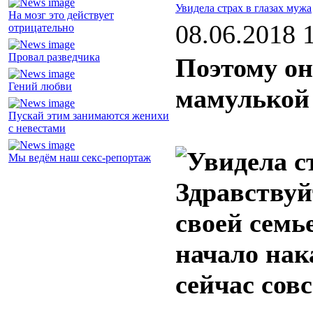
Увидела страх в глазах мужа
На мозг это действует
08.06.2018 
отрицательно
Провал разведчика
Поэтому он
Гений любви
мамулькой
Пускай этим занимаются женихи
с невестами
Мы ведём наш секс-репортаж
Здравствуй
своей семье
начало нак
сейчас совс