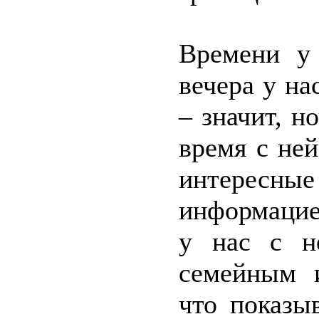
Времени у
вечера у на
– значит, н
время с не
интерес
информацие
у нас с н
семейным 
что показы