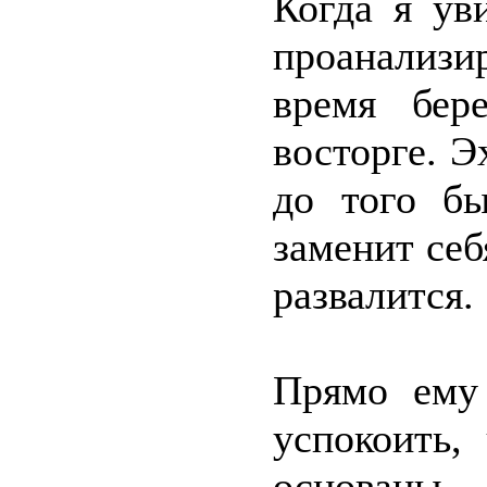
Когда я ув
проанализи
время бер
восторге. Э
до того б
заменит себ
развалится.
Прямо ему 
успокоить,
основаны,