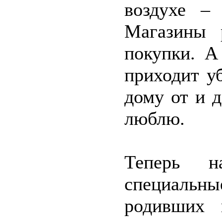
воздухе –
Магазины 
покупки. А
приходит у
дому от и д
люблю.
Теперь 
специаль
родивших 