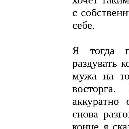
с собствен
себе.
Я тогда п
раздувать к
мужа на то
восторга.
аккуратно 
снова разг
конце я ск