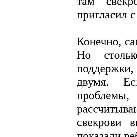
там свекр
пригласил с
Конечно, са
Но стольк
поддержки,
двумя. Ес
проблемы,
рассчитыва
свекрови в
показали ре