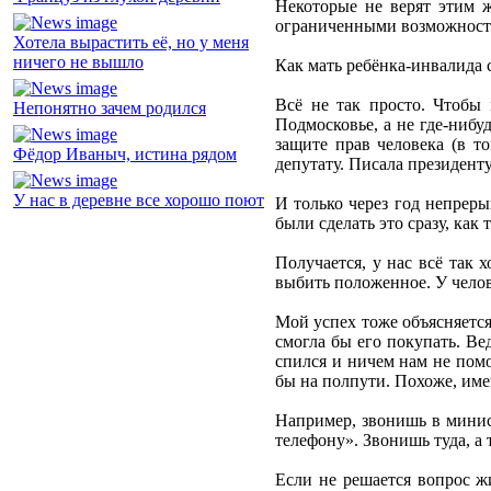
Некоторые не верят этим ж
ограниченными возможностям
Хотела вырастить её, но у меня
ничего не вышло
Как мать ребёнка-инвалида с
Всё не так просто. Чтобы
Непонятно зачем родился
Подмосковье, а не где-нибу
защите прав человека (в т
Фёдор Иваныч, истина рядом
депутату. Писала президенту
У нас в деревне все хорошо поют
И только через год непрер
были сделать это сразу, как
Получается, у нас всё так 
выбить положенное. У челове
Мой успех тоже объясняется
смогла бы его покупать. Ве
спился и ничем нам не помо
бы на полпути. Похоже, име
Например, звонишь в минист
телефону». Звонишь туда, а
Если не решается вопрос ж