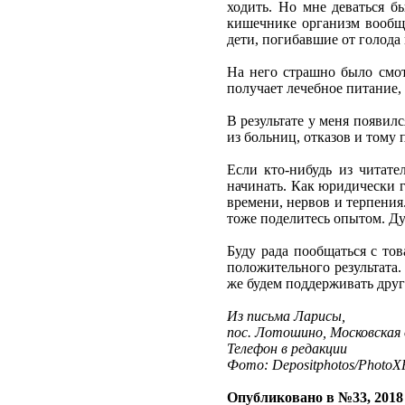
ходить. Но мне деваться б
кишечнике организм вообще
дети, погибавшие от голода 
На него страшно было смотр
получает лечебное питание, 
В результате у меня появил
из больниц, отказов и тому
Если кто-нибудь из читате
начинать. Как юридически г
времени, нервов и терпения
тоже поделитесь опытом. Ду
Буду рада пообщаться с то
положительного результата.
же будем поддерживать друг 
Из письма Ларисы,
пос. Лотошино, Московская
Телефон в редакции
Фото: Depositphotos/PhotoXP
Опубликовано в №33, 2018