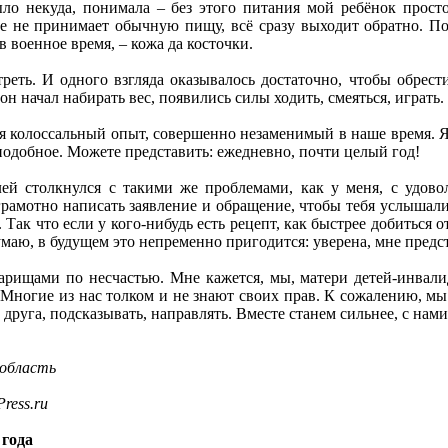
ыло некуда, понимала – без этого питания мой ребёнок прос
 не принимает обычную пищу, всё сразу выходит обратно. Поэ
в военное время, – кожа да косточки.
еть. И одного взгляда оказывалось достаточно, чтобы обрести
он начал набирать вес, появились силы ходить, смеяться, играть.
ся колоссальный опыт, совершенно незаменимый в наше время. Я
 подобное. Можете представить: ежедневно, почти целый год!
лей столкнулся с такими же проблемами, как у меня, с удовол
рамотно написать заявление и обращение, чтобы тебя услышали.
. Так что если у кого-нибудь есть рецепт, как быстрее добиться
маю, в будущем это непременно пригодится: уверена, мне предст
варищами по несчастью. Мне кажется, мы, матери детей-инвали
 Многие из нас толком и не знают своих прав. К сожалению, мы 
друга, подсказывать, направлять. Вместе станем сильнее, с нами
 область
ress.ru
 года