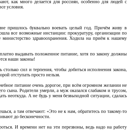
ают, как много делается для россиян, особенно для людей с
все условия.
мне пришлось буквально воевать целый год. Причём живу в
Прошла все возможные инстанции: прокуратуру, организации по
ое министерство здравоохранения. Ходила на приём к нашему
сплатно выдавать положенное питание, хотя по закону должны
ются наши законы!
ь столько сил и терпения, чтобы добиться исполнения закона,
орой отступать просто нельзя.
чебное питание очень дорогое, при всём огромном желании не
го сына. Родители умерли, а муж оказался слабаком и трусом,
ть неоткуда. А не будь у меня безвыходной ситуации, сдалась
ься, а там отвечают: «Это не к нам, обратитесь по такому-то
ливают до бесконечности.
оться. И времени нет на эти перезвоны, ведь надо на работу