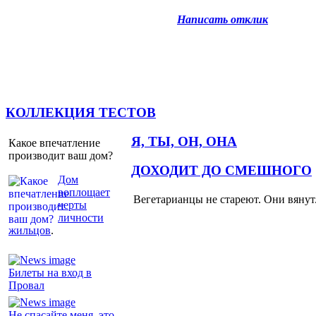
Написать отклик
КОЛЛЕКЦИЯ ТЕСТОВ
Я, ТЫ, ОН, ОНА
Какое впечатление
производит ваш дом?
ДОХОДИТ ДО СМЕШНОГО
Дом
воплощает
Вегетарианцы не стареют. Они вянут
черты
личности
жильцов
.
Билеты на вход в
Провал
Не спасайте меня, это