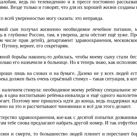
алобам, ведь по телевидению и в прессе постоянно рассказыв
и. Везде только и говорят, что для их хорошей жизни созданы 
о всей уверенностью могу сказать: это неправда.
 мой сын получал жизненно необходимое лечебное питание, 
дь в глубинке России, там, я уверена, дела обстоят ещё хуже. 
ом числе прав детей), департамент здравоохранения, московск
 Путину, вернее, его секретарям.
ывной борьбы наконец-то добилась, чтобы моему сыну стали бе
 только его назначили в больнице. Но я теперь знаю, как исполня
хорошо лишь на словах и на бумаге. Далеко не у всех людей ест
ка должен быть очень серьёзный стимул – такая ситуация, в кот
 наличием стимула: необходимое моему ребёнку специальное ле
дь я одна воспитываю ребёнка-инвалида и ещё одного малолетне
гает. Поэтому мне пришлось идти до конца, ведь поддержки жда
нно на это и рассчитывают чиновники и всё для этого делают.
ерство здравоохранения, кое-как с десятой попытки дозваниваеш
 там тебе снова предлагают набрать другой номер. И так отфутбо
изни и смерти, то большинство людей плюнет и перестанет бор