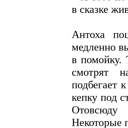
в сказке жи
Антоха по
медленно в
в помойку.
смотрят н
подбегает 
кепку под с
Отовсюду
Некоторые п