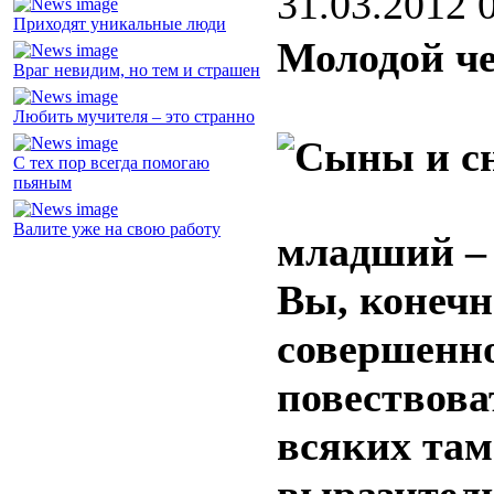
31.03.2012 
Приходят уникальные люди
Молодой че
Враг невидим, но тем и страшен
Любить мучителя – это странно
С тех пор всегда помогаю
пьяным
Валите уже на свою работу
младший – 
Вы, конечн
совершенн
повествова
всяких там