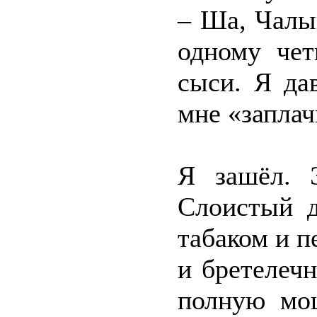
– Ша, Чалы
одному чет
сыси. Я да
мне «запла
Я зашёл. 
Слоистый д
табаком и п
и бретелеч
полную мощ