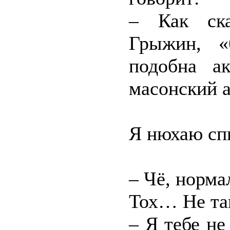
– Как ска
Грыжин, «
подобна а
масонский а
Я нюхаю сп
– Чё, норма
Тох… Не та
– Я тебе не