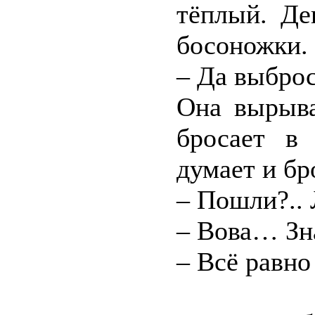
тёплый. Де
босоножки. 
– Да выброс
Она вырыва
бросает в
думает и бр
– Пошли?.. 
– Вова… Зна
– Всё равн