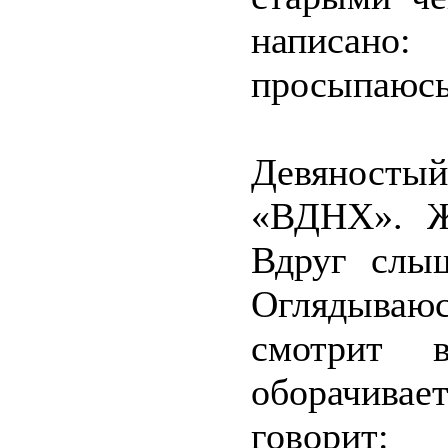
написано:
просыпаюсь 
Девяностый 
«ВДНХ». Ж
Вдруг слыш
Оглядываюс
смотрит 
оборачивае
говорит: