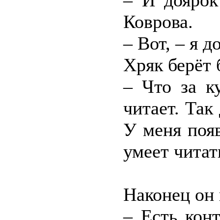
– И доярок
Коврова.
– Вот, – я 
Хряк берёт 
– Что за к
читает. Так
У меня появ
умеет читат
Наконец он
– Есть кон