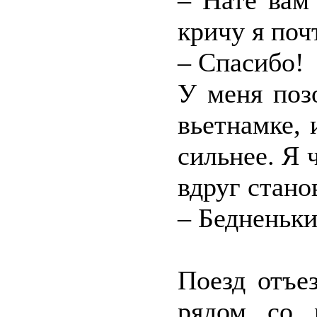
– Нате вам
кричу я поч
– Спасибо!
У меня поз
вьетнамке, и
сильнее. Я 
вдруг стано
– Бедненьк
Поезд отъе
рядом со 