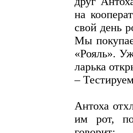
друг Антох
на коопера
свой день 
Мы покупае
«Рояль». У
ларька откр
– Тестируем
Антоха отх
им рот, п
говорит: