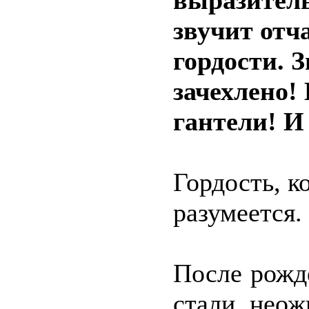
выразитель
звучит отч
гордости. 
зачехлено!
гантели! И 
Гордость, к
разумеется.
После рожд
стали неож