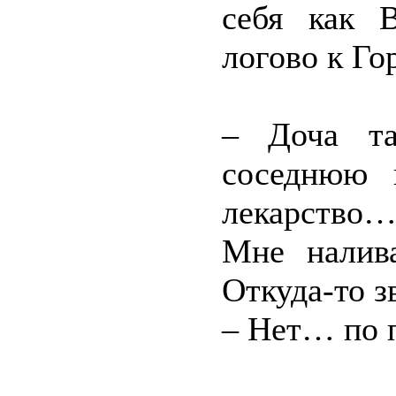
себя как 
логово к Го
– Доча та
соседнюю 
лекарство
Мне налив
Откуда-то з
– Нет… по 