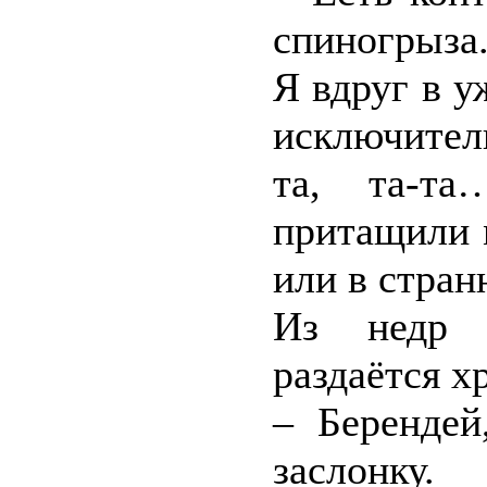
спиногрыза
Я вдруг в у
исключитель
та, та-та
притащили 
или в стра
Из недр к
раздаётся х
– Берендей
заслонку.