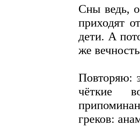
Сны ведь, 
приходят от
дети. А пот
же вечность
Повторяю: 
чёткие в
припомина
греков: ана