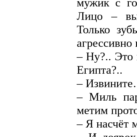
мужик с го
Лицо – вы
Только зуб
агрессивно 
– Ну?.. Это
Египта?..
– Извините
– Миль пар
метим прот
– Я насчёт 