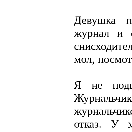
Девушка п
журнал и о
снисходит
мол, посмот
Я не подг
Журнальчи
журнальчике
отказ. У 