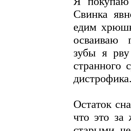
Я покупаю 
Свинка явн
едим хрюшк
осваиваю 
зубы я рву
странного 
дистрофика
Остаток сн
что это за
старыми че