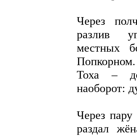
Через пол
разлив уг
местных б
Попкорном.
Тоха – до
наоборот: д
Через пару 
раздал жён