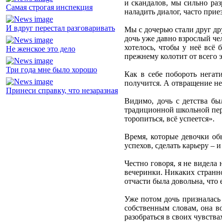
и скандалов, мы сильно раз
Самая строгая инспекция
наладить диалог, часто прие
И вдруг перестал разговаривать
Мы с дочерью стали друг др
дочь уже давно взрослый чел
хотелось, чтобы у неё всё
Не женское это дело
прежнему колотит от всего э
Три года мне было хорошо
Как в себе побороть негат
получится. А отвращение не
Принеси справку, что незаразная
Видимо, дочь с детства бы
традиционной школьной перво
торопиться, всё успеется».
Время, которые девочки обы
успехов, сделать карьеру – и
Честно говоря, я не видела 
вечеринки. Никаких страннос
отчасти была довольна, что 
Уже потом дочь призналась 
собственным словам, она в
разобраться в своих чувства