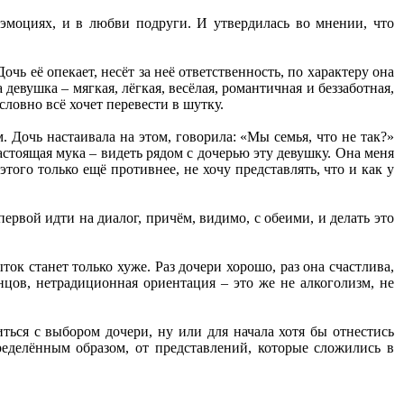
 эмоциях, и в любви подруги. И утвердилась во мнении, что
очь её опекает, несёт за неё ответственность, по характеру она
девушка – мягкая, лёгкая, весёлая, романтичная и беззаботная,
словно всё хочет перевести в шутку.
. Дочь настаивала на этом, говорила: «Мы семья, что не так?»
стоящая мука – видеть рядом с дочерью эту девушку. Она меня
этого только ещё противнее, не хочу представлять, что и как у
первой идти на диалог, причём, видимо, с обеими, и делать это
ок станет только хуже. Раз дочери хорошо, раз она счастлива,
нцов, нетрадиционная ориентация – это же не алкоголизм, не
ться с выбором дочери, ну или для начала хотя бы отнестись
ределённым образом, от представлений, которые сложились в