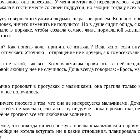
ругались, она переехала. У меня внутри всё перевернулось, я д
зжала в гости вместе со своей подругой, но эмоции тогда у всех 
угу совершенно чужими людьми, не разговариваем. Конечно, пони
овек, ничего изменить не получится. Но в душе сидит обида, с к
 было в порядке, чтобы создала семью, жила нормальной жизнь
того.
ив? Как понять дочь, принять её взгляды? Ведь ясно, если в
 отпускает. Уточняю – отвращение не к дочери, а к гомосексуал
ла не такой, как все. Хотя мальчикам нравилась, за ней неод
й любви у неё не случилось. Дочь всегда говорила: «Брось, мам
чно проводят в прогулках с мальчиками, она тратила только н
 у неё получилось.
ничего плохого в том, что она не интересуется мальчиками. Доч
тей я не замечала, считала – ну не думает пока о романтике, н
её не трогают все эти любовные волнения.
мне, что никогда ничего не чувствовала к мальчикам и парням. 
ообще не хотела вступать ни в какие отношения, планировала 
х.