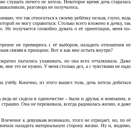
аже слушать ничего не хотела. Некоторое время дочь старалась
зашкаливали, разговора не получалось.
маю, что так относиться к своему ребёнку нельзя, глупо, ведь
оторой не могу справиться. Столько всего вложено в дочку, так
ю. Не получается спокойно думать о её ориентации, меня по-
нутренне не примирюсь с её выбором, наладить отношения не
ьным связям в принципе. Вот и как мне остыть внутри?
нократно пытались ухаживать, но она всех отталкивала. Даже
, мне это не нужно. У меня столько дел, а с чувствами не надо
а учёбу. Конечно, из этого вышел толк, дочь хотела добиться
ь ведь не сидела в одиночестве – были и друзья, и компании, и
е страшно. Она не переживала, всегда радовалась жизни, я даже
Влечение к девушкам возникало, этого не отрицает, но, по её
сначала наладить материальную сторону жизни. Ну и, видимо,