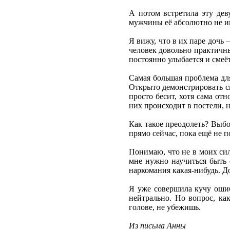
А потом встретила эту дев
мужчины её абсолютно не и
Я вижу, что в их паре дочь 
человек довольно практичный
постоянно улыбается и смеёт
Самая большая проблема для
Открыто демонстрировать св
просто бесит, хотя сама отн
них происходит в постели, н
Как такое преодолеть? Выбор
прямо сейчас, пока ещё не 
Понимаю, что не в моих сил
мне нужно научиться быть с
наркомания какая-нибудь. Д
Я уже совершила кучу ошиб
нейтрально. Но вопрос, ка
голове, не убежишь.
Из письма Анны