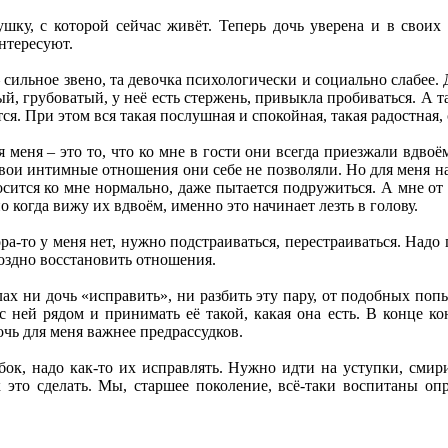
ушку, с которой сейчас живёт. Теперь дочь уверена и в своих
нтересуют.
– сильное звено, та девочка психологически и социально слабее. Д
, грубоватый, у неё есть стержень, привыкла пробиваться. А та 
ся. При этом вся такая послушная и спокойная, такая радостная, 
 меня – это то, что ко мне в гости они всегда приезжали вдвоём
ои интимные отношения они себе не позволяли. Но для меня на
осится ко мне нормально, даже пытается подружиться. А мне от 
о когда вижу их вдвоём, именно это начинает лезть в голову.
а-то у меня нет, нужно подстраиваться, перестраиваться. Надо 
поздно восстановить отношения.
ах ни дочь «исправить», ни разбить эту пару, от подобных попыт
 ней рядом и принимать её такой, какая она есть. В конце ко
очь для меня важнее предрассудков.
ок, надо как-то их исправлять. Нужно идти на уступки, смири
к это сделать. Мы, старшее поколение, всё-таки воспитаны оп