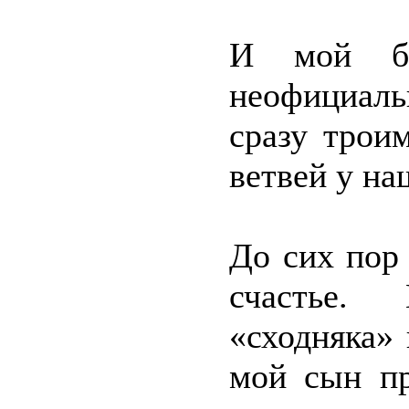
И мой бр
неофициал
сразу трои
ветвей у на
До сих пор
счастье.
«сходняка» 
мой сын пр