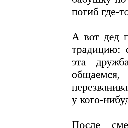
погиб где-т
А вот дед 
традицию: 
эта друж
общаемся, 
перезванива
у кого-нибу
После сме