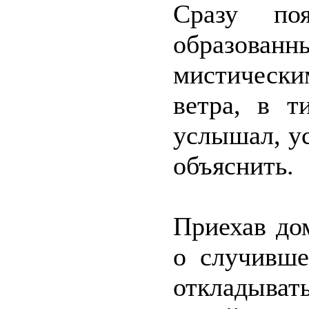
Сразу по
образова
мистическ
ветра, в т
услышал, у
объяснить.
Приехав дом
о случивш
откладыват