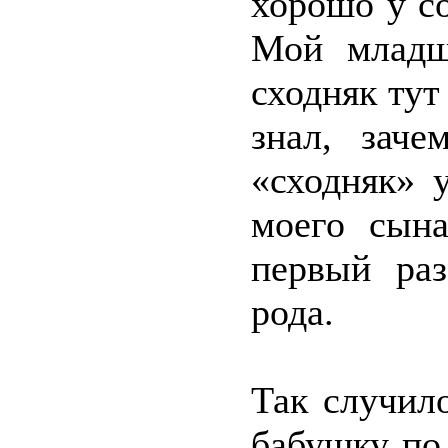
хорошо у со
Мой младш
сходняк тут
знал, зач
«сходняк» 
моего сына
первый раз
рода.
Так случил
бабушку по