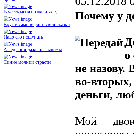
05.12.2018 
В честь меня назвали яхту
Почему у д
Врут и сами верят в свои сказки
Надо его пощупать
Д
А ведь они даже не знакомы
о
Синие молнии страсти
не назову. 
во-вторых, 
деньги, лю
Мой дво