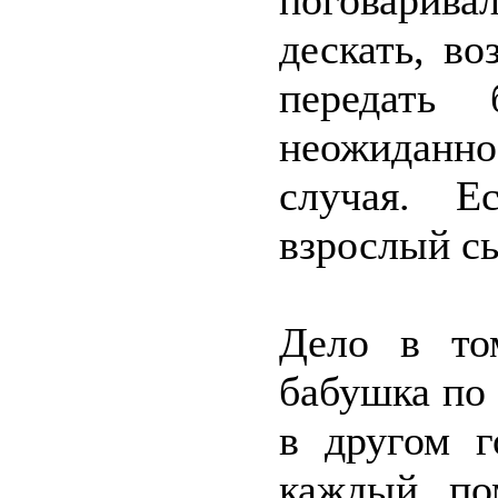
поговарив
дескать, во
передать
неожиданно
случая. Е
взрослый сы
Дело в то
бабушка по
в другом г
каждый по