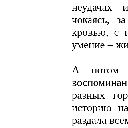
неудачах 
чокаясь, з
кровью, с 
умение – жи
А потом п
воспоминан
разных го
историю н
раздала все