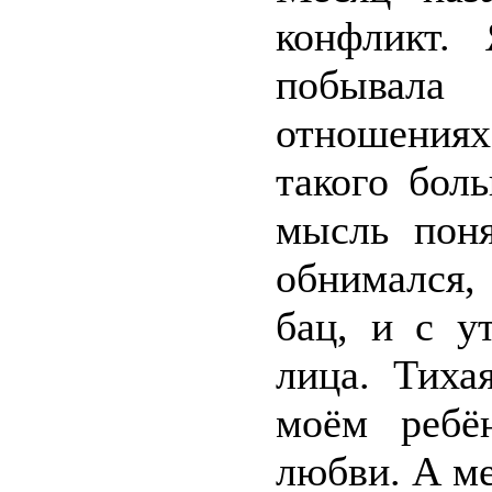
конфликт.
побывала
отношения
такого бол
мысль пон
обнимался,
бац, и с у
лица. Тиха
моём ребё
любви. А ме