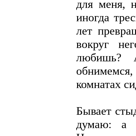
для меня, 
иногда трес
лет превра
вокруг не
любишь? 
обнимемся
комнатах си
Бывает стыд
думаю: а ч