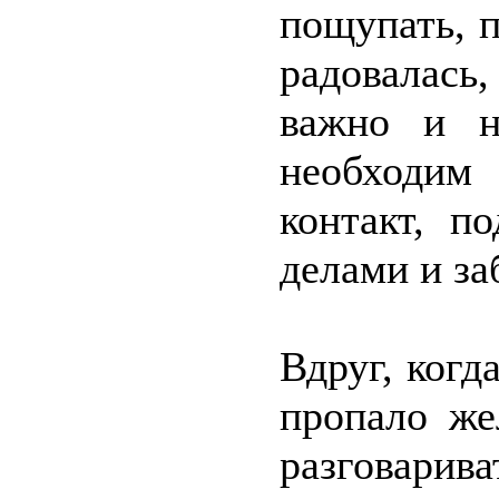
пощупать, п
радовалась
важно и н
необходи
контакт, п
делами и за
Вдруг, когд
пропало же
разговарив