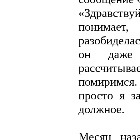
«Здравству
понимает,
разобиделас
он даже 
рассчитыва
помиримся. 
просто я з
должное.
Месяц наз