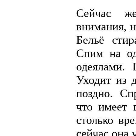
Сейчас ж
внимания, н
Бельё стир
Спим на од
одеялами. 
Уходит из д
поздно. Сп
что имеет 
столько вр
сейчас она 