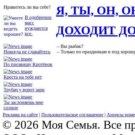
Я, ТЫ, ОН, 
Нравитесь ли вы себе?
В одобрении
масс
ДОХОДИТ Д
нуждаются
все.
– Вы рыбак?
Никогда не сдавайтесь
– Только по праздникам и под хорошу
По прозвищу Кротёнок
Креста на тебе нет
Трубач у ворот зари
Ты заслоняешь мне
солнце
Реклама на сайте
|
Пользовательское соглашение
|
Анонсы номе
© 2026 Моя Семья. Все п