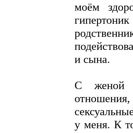
моём здор
гипертоник
родствен
подействов
и сына.
С женой
отношения, 
сексуальные
у меня. К т