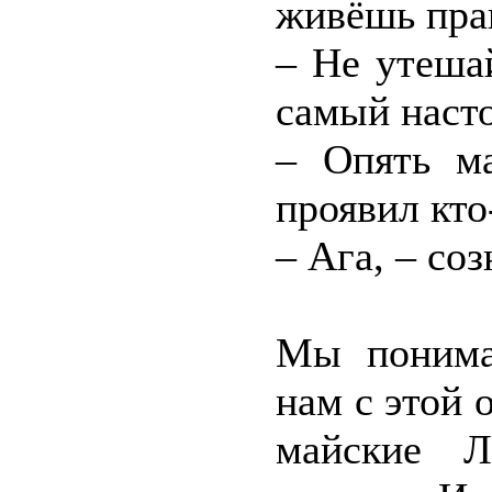
живёшь прак
– Не утеша
самый наст
– Опять ма
проявил кто
– Ага, – со
Мы понима
нам с этой 
майские Л