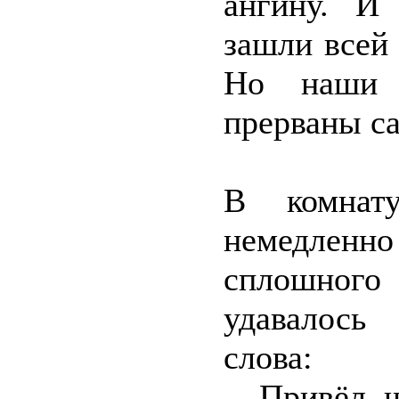
ангину. И
зашли всей
Но наши 
прерваны с
В комнат
немедленн
сплошног
удавалось
слова:
– Привёл ш