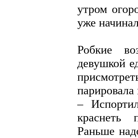
утром огор
уже начинал
Робкие во
девушкой е
присмотр
парировала
– Испорти
краснеть 
Раньше над