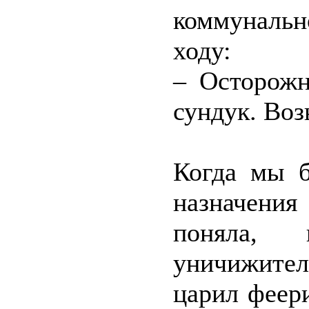
коммунальн
ходу:
– Осторожн
сундук. Воз
Когда мы б
назначения
поняла,
уничижите
царил феер