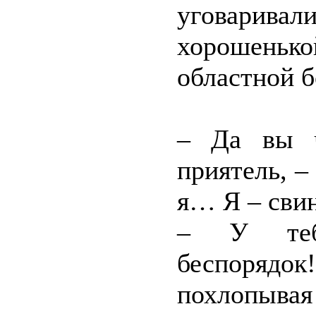
уговарива
хорошеньк
областной 
– Да вы ч
приятель, – 
я… Я – свин
– У тебя
беспорядок
похлопыва