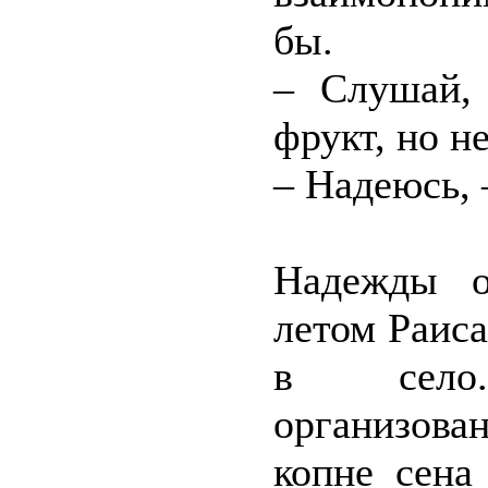
бы.
– Слушай,
фрукт, но н
– Надеюсь, 
Надежды о
летом Раиса
в село.
организов
копне сена