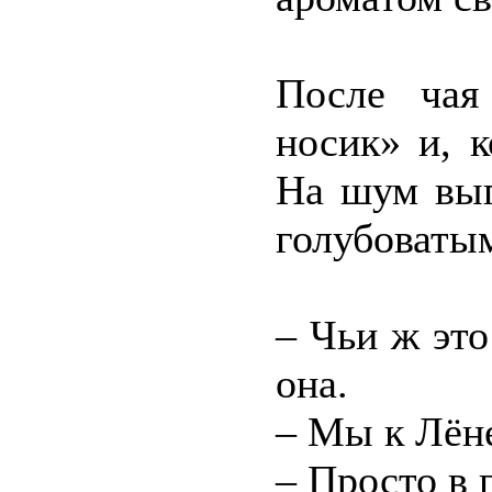
После чая
носик» и, к
На шум выг
голубоваты
– Чьи ж это
она.
– Мы к Лёне
– Просто в 