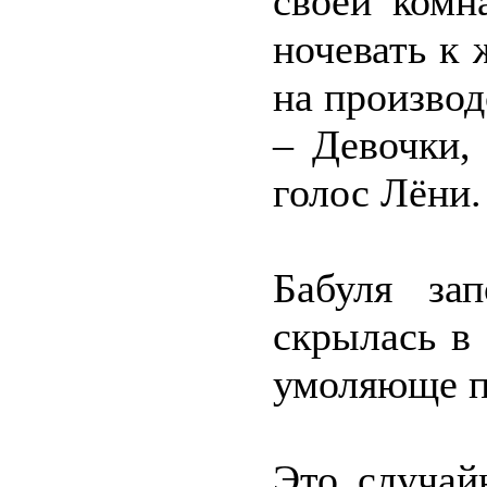
своей комн
ночевать к 
на производ
– Девочки,
голос Лёни.
Бабуля за
скрылась в
умоляюще п
Это случай