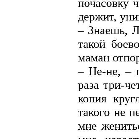
почасовку ч
держит, уни
– Знаешь, Л
такой боев
маман отпор
– Не-не, –
раза три-че
копия круг
такого не п
мне женить