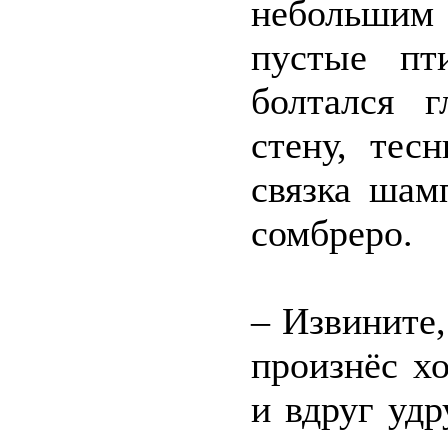
небольшим
пустые пт
болтался г
стену, тес
связка шам
сомбреро.
– Извините,
произнёс х
и вдруг удр