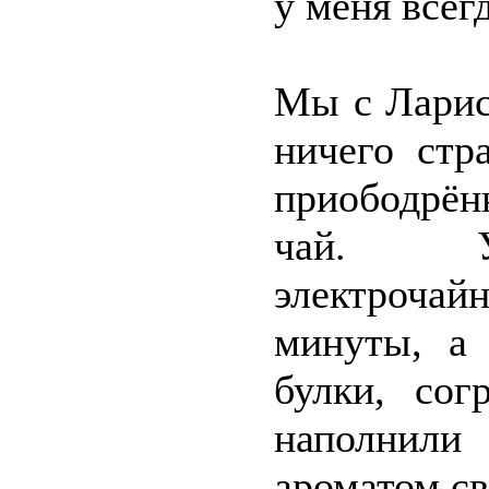
у меня всегд
Мы с Ларис
ничего стр
приободрён
чай. Ус
электроча
минуты, а
булки, сог
наполнил
ароматом с