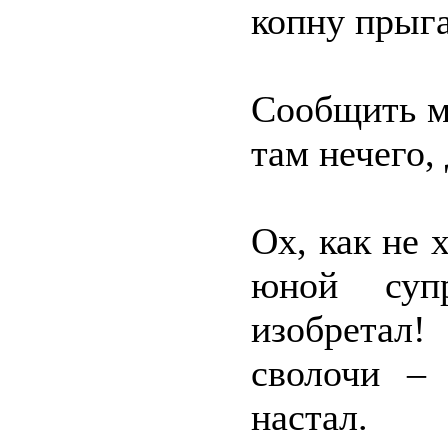
копну прыга
Сообщить ма
там нечего,
Ох, как не 
юной супр
изобретал
сволочи – 
настал.