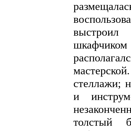
размещ
воспользов
выстроил
шкафчико
располага
мастерской
стеллажи; 
и инструм
незаконче
толстый б