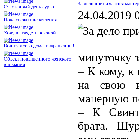
За дело принимаются масте
Счастливый день сурка
24.04.2019 
Пока свежи впечатления
Хочу выглядеть роковой
Вон из моего дома, извращенцы!
минуточку з
Объект повышенного женского
внимания
– К кому, к
на свою в
манерную п
– К Свинт
брата. Шур