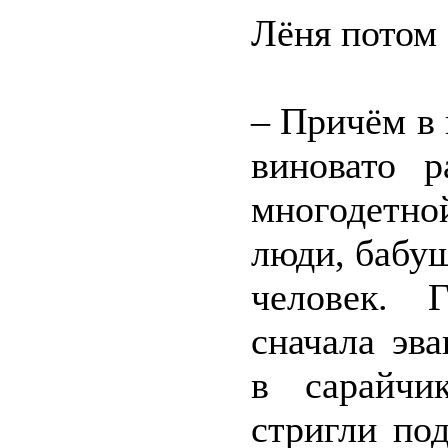
Лёня потом 
– Причём в к
виновато 
многодетно
люди, бабу
человек. 
сначала эв
в сарайчи
стригли по