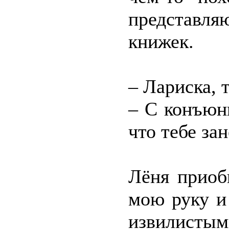
представля
книжек.
– Лариска, 
– С конъюн
что тебе зан
Лёня приоб
мою руку и
извилис