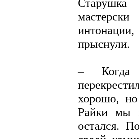
Старушка
мастерски
интонации
прыснули.
– Когда
перекрести
хорошо, но
Райки мы н
остался. П