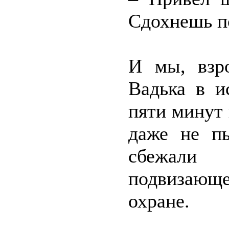
Сдохнешь по
И мы, взр
Вадька в и
пяти минут 
даже не пы
сбежали
подвизающ
охране.