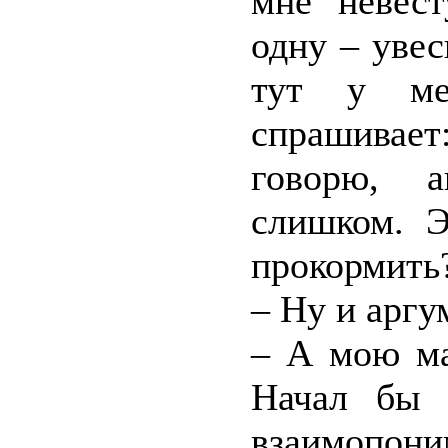
мне невест
одну – уве
тут у ме
спрашивает
говорю, а
слишком. Э
прокормить
– Ну и аргу
– А мою ма
Начал бы 
взаимопони