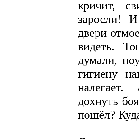
кричит, с
заросли! И
двери отмое
видеть. То
думали, по
гигиену н
налегает.
дохнуть боя
пошёл? Куд