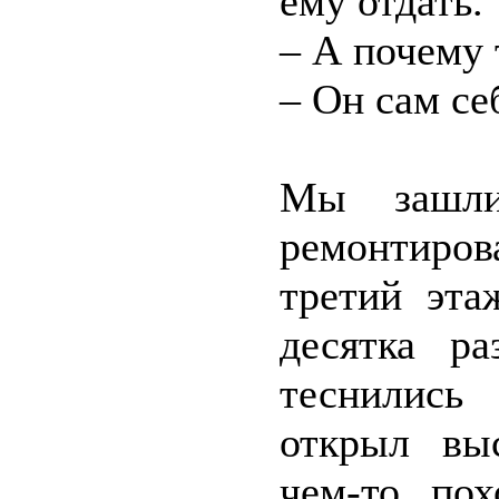
ему отдать.
– А почему 
– Он сам се
Мы зашли
ремонтиров
третий эта
десятка ра
теснились
открыл вы
чем-то по