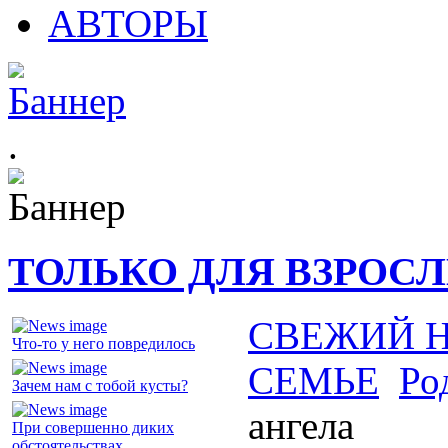
АВТОРЫ
.
ТОЛЬКО ДЛЯ ВЗРОС
СВЕЖИЙ 
Что-то у него повредилось
СЕМЬЕ
Ро
Зачем нам с тобой кусты?
ангела
При совершенно диких
обстоятельствах