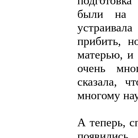
подготовка
были на м
устраивала
прибить, н
матерью, и 
очень мно
сказала, ч
многому нау
А теперь, с
появились