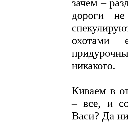
зачем – раз
дороги не
спекулиру
охотами 
придуроч
никакого.
Киваем в от
– все, и с
Васи? Да ни