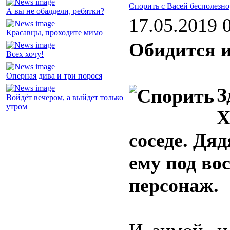
Спорить с Васей бесполезно
А вы не обалдели, ребятки?
17.05.2019 
Красавцы, проходите мимо
Обидится 
Всех хочу!
Оперная дива и три порося
З
Войдёт вечером, а выйдет только
утром
Х
соседе. Дя
ему под во
персонаж.