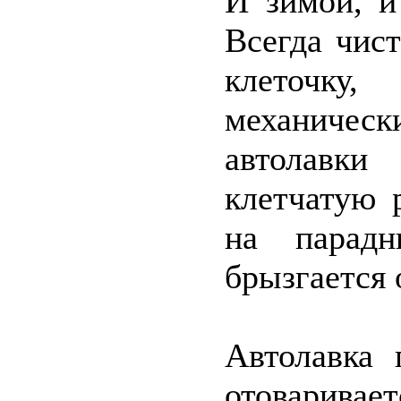
И зимой, и
Всегда чис
клеточк
механичес
автолавк
клетчатую 
на парадн
брызгается 
Автолавка 
отоваривае