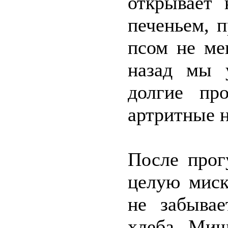
открывает
печеньем, п
псом не ме
назад мы у
долгие пр
артритные н
После прог
целую миск
не забывае
хлеба. Миш