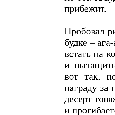
прибежит.
Пробовал ры
будке – ага
встать на к
и вытащить
вот так, п
награду за
десерт говя
и прогибает