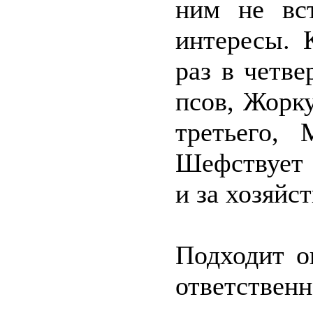
ним не вс
интересы. 
раз в четве
псов, Жорку
третьего, 
Шефствует 
и за хозяйс
Подходит о
ответствен