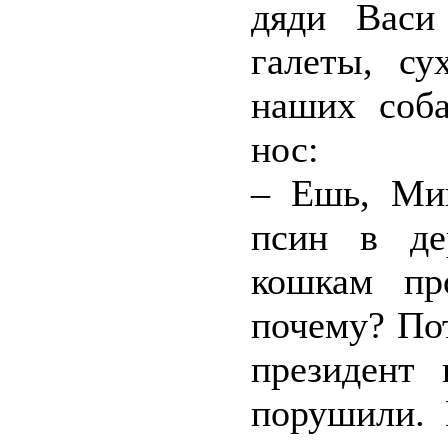
дяди Васи
галеты, су
наших соб
нос:
– Ешь, Миш
псин в де
кошкам пр
почему? Пот
президент 
порушили. 