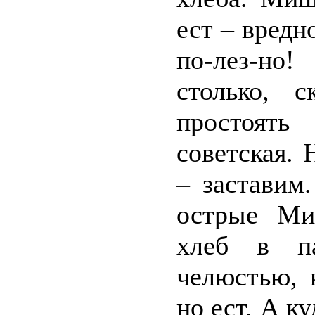
ест – вредн
по-лез-но
столько, 
простоять
советская.
– заставим
острые Миш
хлеб в п
челюстью, 
но ест. А к