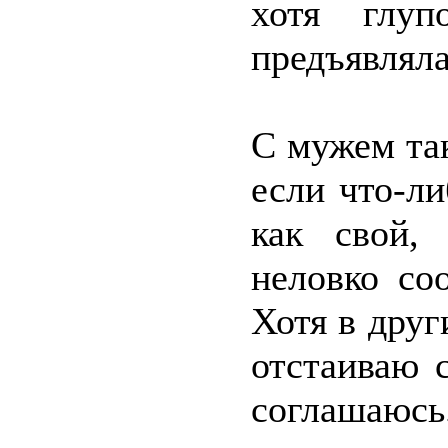
хотя глуп
предъявляла
С мужем так
если что-л
как свой,
неловко со
Хотя в друг
отстаиваю 
соглашаюсь