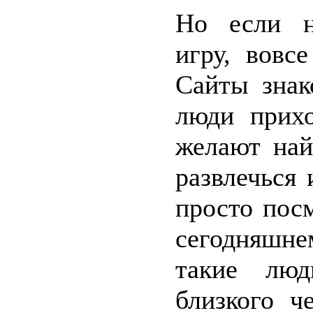
Но если н
игру, вовс
Сайты знак
люди прих
желают най
развлечься 
просто посм
сегодняшн
такие люд
близкого ч