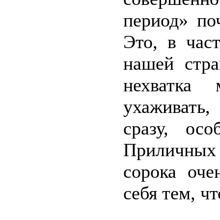
период» по
Это, в час
нашей стра
нехватка 
ухаживать,
сразу, осо
Приличны
сорока оче
себя тем, ч