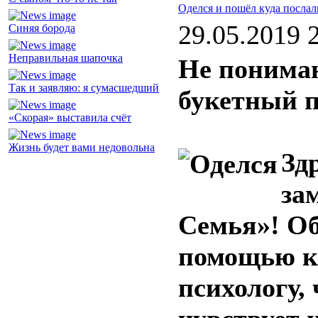
Оделся и пошёл куда послал
29.05.2019 
Синяя борода
Неправильная шапочка
Не понимаю
Так и заявляю: я сумасшедший
букетный 
«Скорая» выставила счёт
Жизнь будет вами недовольна
Зд
за
Семья»! Об
помощью к
психологу,