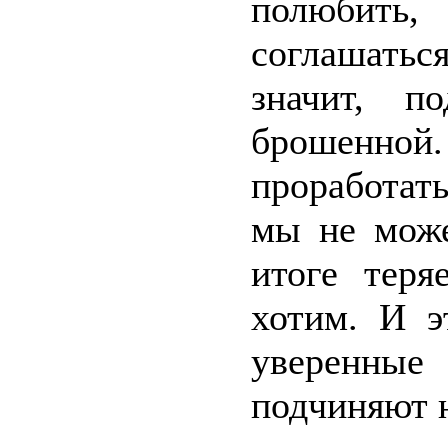
полюбить
соглашатьс
значит, п
брошенной.
проработать
мы не може
итоге теря
хотим. И э
уверенные
подчиняют 