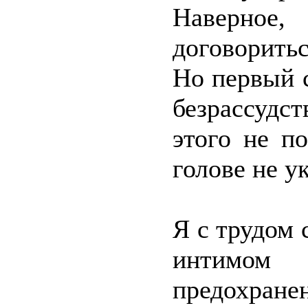
Наверное,
договоритьс
Но первый с
безрассуд
этого не п
голове не у
Я с трудом 
интимом
предохранен