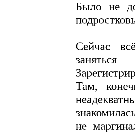
Было не д
подростковы
Сейчас вс
занять
Зарегистри
Там, конеч
неадекватны
знакомилас
не маргина