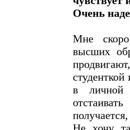
чувствует 
Очень наде
Мне скоро
высших обр
продвигаю
студенткой
в личной
отстаиват
получается
Не хочу т