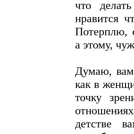
что делат
нравится ч
Потерплю, 
а этому, чу
Думаю, вам
как в женщ
точку зрен
отношения
детстве в