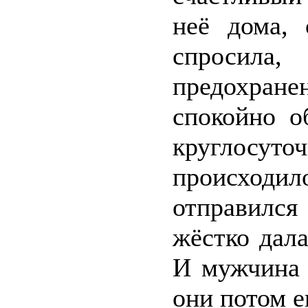
неё дома, 
спросила,
предохранен
спокойно о
круглосу
происходи
отправилс
жёстко дала
И мужчина 
они потом е