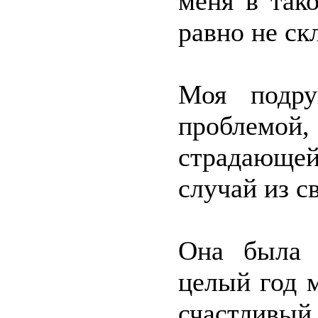
меня в так
равно не ск
Моя подру
проблемой
страдающе
случай из с
Она была 
целый год м
счастливый