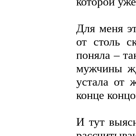
которой уже
Для меня э
от столь с
поняла – та
мужчины жд
устала от 
конце конц
И тут выяс
рассчитыва