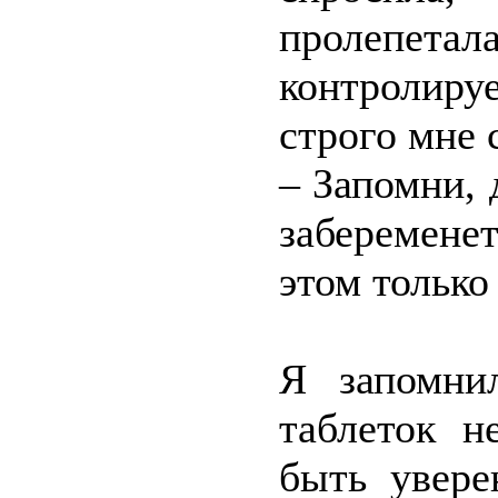
пролепетал
контролиру
строго мне 
– Запомни, 
заберемене
этом только
Я запомни
таблеток н
быть увере