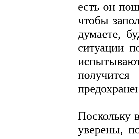
есть он пош
чтобы запо
думаете, б
ситуации п
испытывают
получитс
предохране
Поскольку 
уверены, п