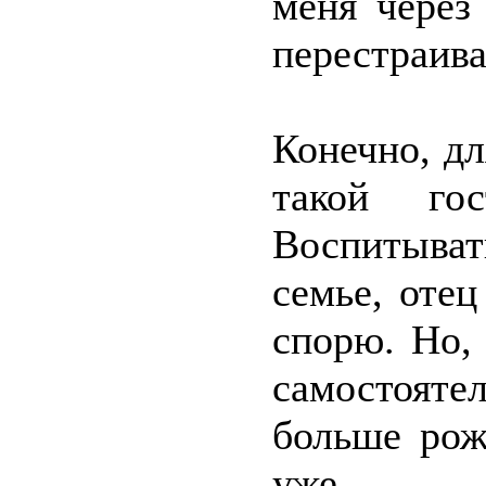
меня через
перестраива
Конечно, д
такой го
Воспитыва
семье, оте
спорю. Но, 
самостояте
больше рож
уже.