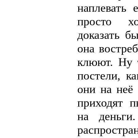
наплевать 
просто хо
доказать б
она востре
клюют. Ну 
постели, к
они на неё
приходят п
на деньги
распрос