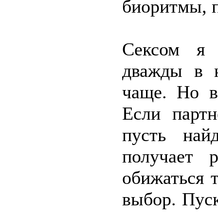
биоритмы, п
Сексом я 
дважды в н
чаще. Но в
Если партн
пусть най
получает р
обижаться 
выбор. Пус