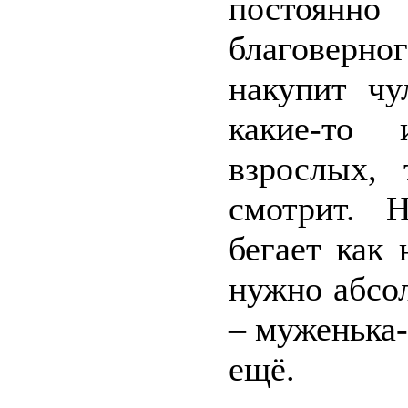
постоянно
благоверно
накупит чу
какие-то
взрослых,
смотрит. 
бегает как 
нужно абсол
– муженька-
ещё.