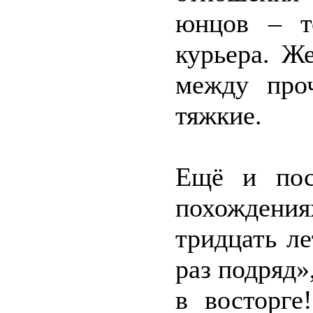
юнцов – т
курьера. Ж
между про
тяжкие.
Ещё и пос
похождени
тридцать ле
раз подряд»
в восторге