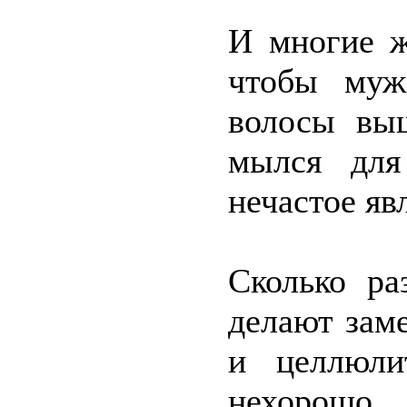
И многие ж
чтобы муж
волосы вы
мылся для
нечастое яв
Сколько ра
делают заме
и целлюли
нехорошо,