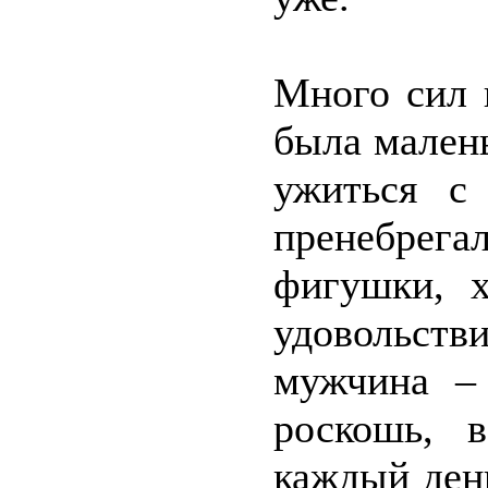
Много сил 
была малень
ужиться с 
пренебре
фигушки, х
удовольст
мужчина – 
роскошь, 
каждый ден