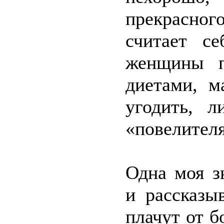
прекрасног
считает с
женщины п
диетами, м
угодить, 
«повелителя
Одна моя з
и рассказы
плачут от 