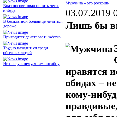
Мужчина – это роскошь
Врач посоветовал попить чего-
03.07.2019 
нибудь
В бесплатной больнице лечиться
Лишь бы вы
дороже
Приходится действовать жёстко
Трудно находиться среди
обычных людей
Не поеду к нему, я там погибну
нравятся и
обидах – н
кому-нибуд
правдивые,