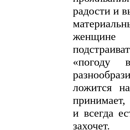
радости и в
материаль
женщин
подстраива
«погоду 
разнообра
ложится н
принимает,
и всегда ес
захочет.