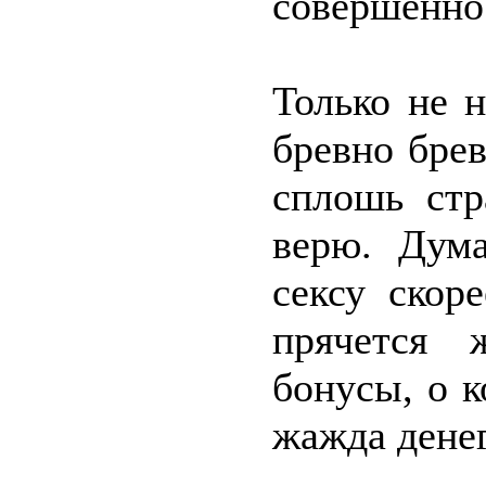
совершенно 
Только не н
бревно бре
сплошь стр
верю. Дум
сексу скор
прячется 
бонусы, о к
жажда денег