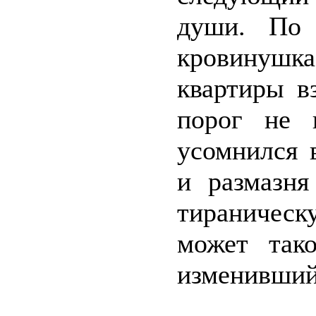
души. По 
кровинушк
квартиры в
порог не 
усомнился 
и размазн
тираническ
может так
изменившийс