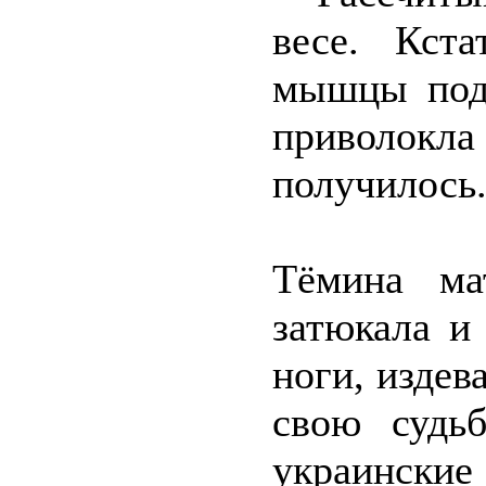
весе. Кст
мышцы подк
приволокла
получилось
Тёмина ма
затюкала и
ноги, издев
свою судь
украински