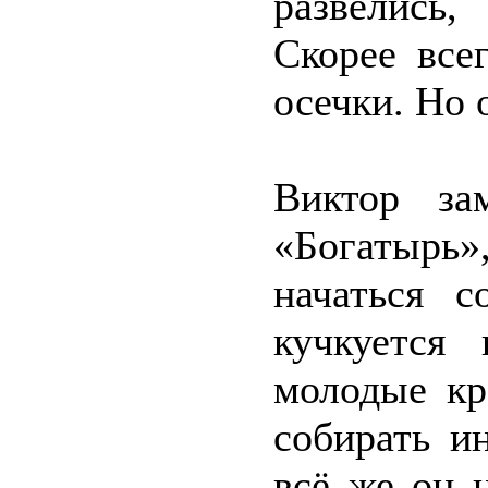
развелись
Скорее все
осечки. Но 
Виктор за
«Богатырь
начаться с
кучкуется
молодые кр
собирать и
всё же он 