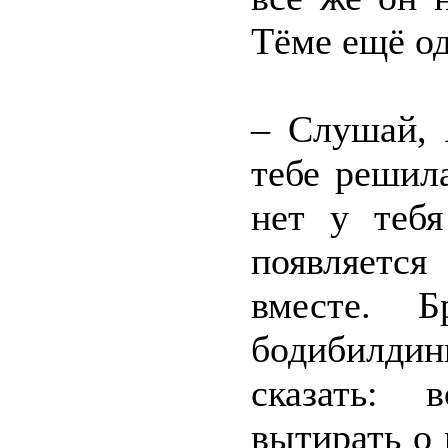
Тёме ещё од
– Слушай, 
тебе решила
нет у теб
появляетс
вместе. 
бодибилдин
сказать: 
вытирать о