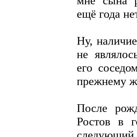
мне сына р
ещё года не
Ну, наличи
не являлос
его соседо
прежнему жи
После рож
Ростов в г
следующий 