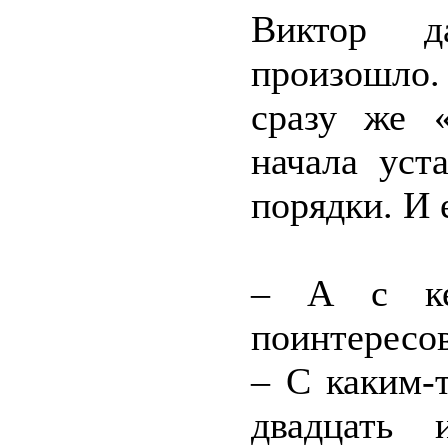
Виктор д
произошло
сразу же «
начала уст
порядки. И 
– А с ке
поинтересов
– С каким-
двадцать 