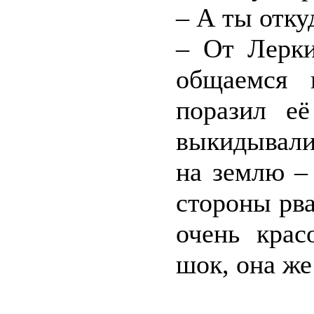
– А ты отку
– От Лерк
общаемся 
поразил её
выкидывали
на землю – 
стороны рв
очень крас
шок, она же