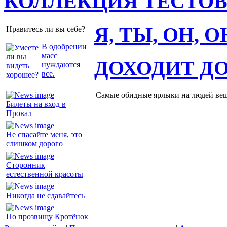
КОЛЛЕКЦИЯ ТЕСТО
Я, ТЫ, ОН, 
Нравитесь ли вы себе?
В одобрении
масс
ДОХОДИТ Д
нуждаются
все.
Самые обидные ярлыки на людей ве
Билеты на вход в
Провал
Не спасайте меня, это
слишком дорого
Сторонник
естественной красоты
Никогда не сдавайтесь
По прозвищу Кротёнок