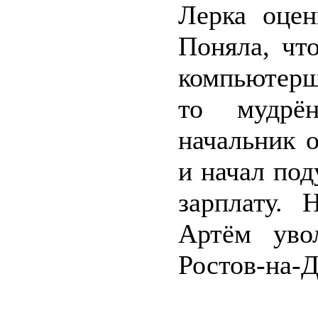
Лерка оцен
Поняла, чт
компьютерщ
то мудрё
начальник 
и начал по
зарплату. 
Артём уво
Ростов-на-Д