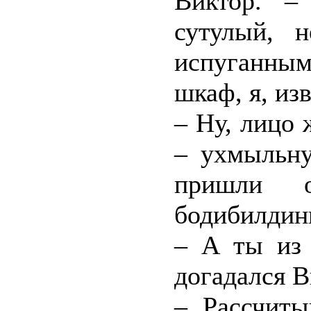
Виктор. –
сутулый, 
испуганны
шкаф, я, из
– Ну, лицо 
– ухмыльну
пришли о
бодибилдин
– А ты из 
догадался В
– Рассчиты