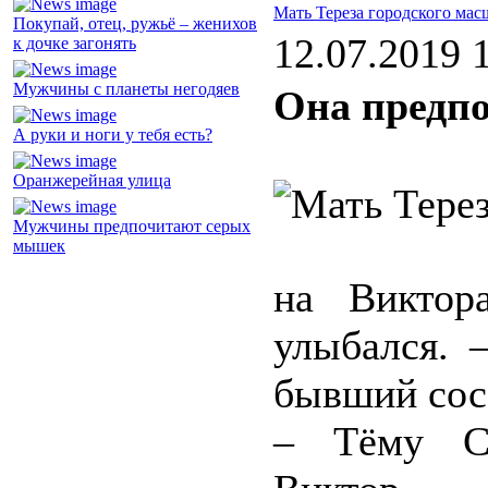
Мать Тереза городского мас
Покупай, отец, ружьё – женихов
12.07.2019 
к дочке загонять
Мужчины с планеты негодяев
Она предпо
А руки и ноги у тебя есть?
Оранжерейная улица
Мужчины предпочитают серых
мышек
на Виктор
улыбался. 
бывший сос
– Тёму Са