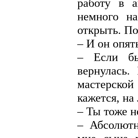
работу в а
немного н
открыть. По
– И он опят
– Если б
вернулась.
мастерско
кажется, на
– Ты тоже н
– Абсолютн