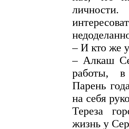
личности.
интересова
недоделанно
– И кто же 
– Алкаш Се
работы, в
Парень год
на себя рук
Тереза го
жизнь у Сер