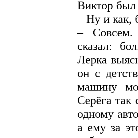
Виктор был 
– Ну и как,
– Совсем.
сказал: бо
Лерка выясн
он с детст
машину мож
Серёга так 
одному авт
а ему за э