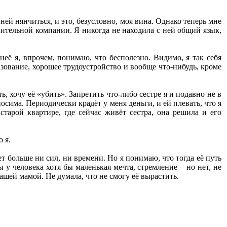
ней нянчиться, и это, безусловно, моя вина. Однако теперь мне
мнительной компании. Я никогда не находила с ней общий язык,
 неё я, впрочем, понимаю, что бесполезно. Видимо, я так себя
азование, хорошее трудоустройство и вообще что-нибудь, кроме
, хочу её «убить». Запретить что-либо сестре я и подавно не в
осима. Периодически крадёт у меня деньги, и ей плевать, что я
тарой квартире, где сейчас живёт сестра, она решила и его
 я.
нет больше ни сил, ни времени. Но я понимаю, что тогда её путь
 у человека хотя бы маленькая мечта, стремление – но нет, не
ашей мамой. Не думала, что не смогу её вырастить.