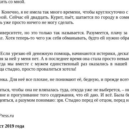
жить со мной.
Конечно, я не имела так много времени, чтобы круглосуточно с 
ной. Сейчас ей двадцать. Курит, пьёт, шатается по городу в со
рь уже просто ничего не могу сделать.
верситете, но это только так называется. Разумеется, плачу за
же. Хотя теперь-то чего уж себя обманывать, будто ей нужно обр
 Если урезаю ей денежную помощь, начинаются истерики, дескать
я за ней у меня нет. А в последнее время она стала просто невын
гда мы вместе с мужем единственный раз оказались в нашей с
да стыдно, просто провалиться хотела!
нка. Для неё все плохие, не понимают её, бедную, и прежде всего
аться, чтобы она не вляпалась туда, откуда уже не выберется, – 
ие и прогуливание того содержания, что ей даю. И всё. Была бы
еяться, а разумом понимаю: зря. Стыдно перед её отцом, перед н
ress.ru
т 2019 года