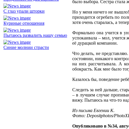
было выбора. Сестра стала 
С глаз упали шторки
Но у меня ничего не вышло! 
приходится огребать по пол
хотя очень старалась, а тепе
Куриные отношения
Формально она учится в уни
Пытаюсь развалить нашу семью
успокаивала – мол, учится 
её дурацкой компании.
Синие молнии страсти
Что делать, не представляю.
состоянии, никакого контрол
на них рассчитывала. А ко
обокрасть. Как мне было тог
Казалось бы, поведение ребё
Следить за ней дальше, стар
– в лучшем случае пропиван
вижу. Пытаюсь на что-то над
Из письма Евгении К.
Фото: Depositphotos/PhotoXP
Опубликовано в №34, авгус