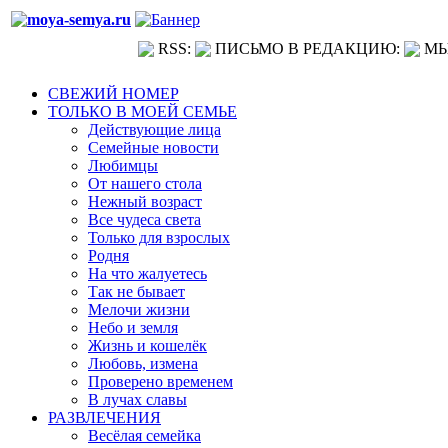
RSS:
ПИСЬМО В РЕДАКЦИЮ:
МЫ
СВЕЖИЙ НОМЕР
ТОЛЬКО В МОЕЙ СЕМЬЕ
Действующие лица
Семейные новости
Любимцы
От нашего стола
Нежный возраст
Все чудеса света
Только для взрослых
Родня
На что жалуетесь
Так не бывает
Мелочи жизни
Небо и земля
Жизнь и кошелёк
Любовь, измена
Проверено временем
В лучах славы
РАЗВЛЕЧЕНИЯ
Весёлая семейка