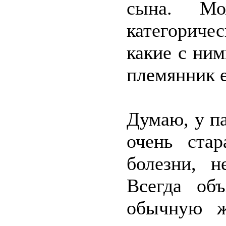
сына. Мо
категориче
какие с ни
племянник е
Думаю, у па
очень стар
болезни, н
Всегда об
обычную ж