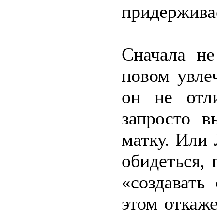
придерживае
Сначала не
новом увле
он не отли
запросто в
матку. Или
обидеться,
«создавать
этом откаже