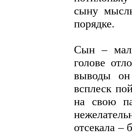
сыну мысль
порядке.
Сын – мал
голове отл
выводы он
всплеск пой
на свою п
нежелательн
отсекала – 