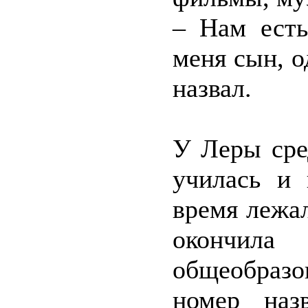
– Нам есть
меня сын, о
назвал.
У Леры сре
училась и 
время лежа
окончи
общеобраз
номер наз