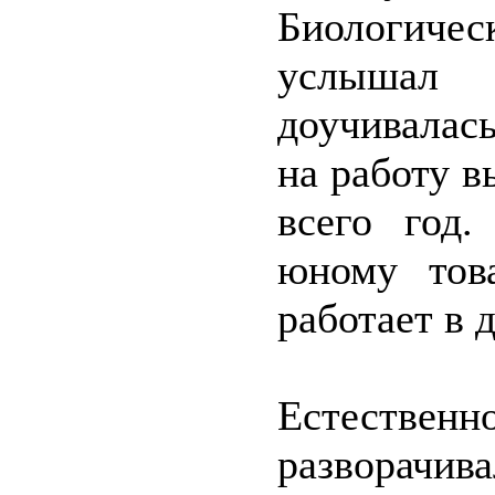
Биологическ
услышал
доучивалас
на работу в
всего год
юному тов
работает в 
Естественн
разворачив