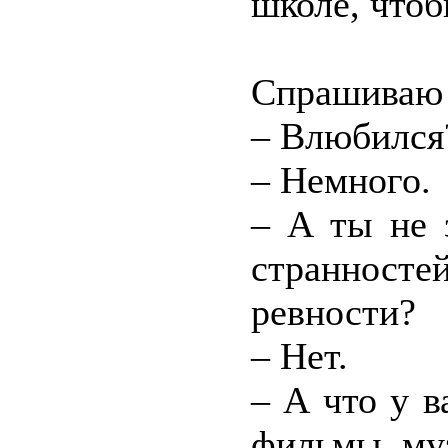
школе, чтоб
Спрашиваю 
– Влюбился
– Немного.
– А ты не 
странносте
ревности?
– Нет.
– А что у в
фильмы, му