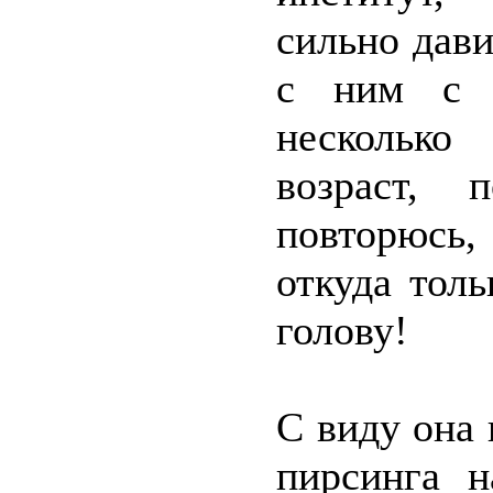
сильно дав
с ним с д
несколько
возраст, 
повторюсь,
откуда тол
голову!
С виду она 
пирсинга н