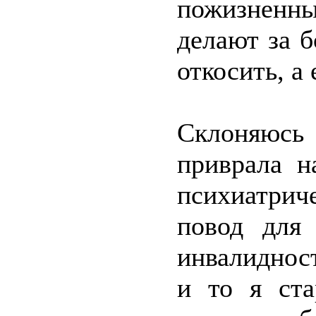
пожизненны
делают за 
откосить, а 
Склоняюсь
приврала н
психиатрич
повод для
инвалиднос
и то я ста