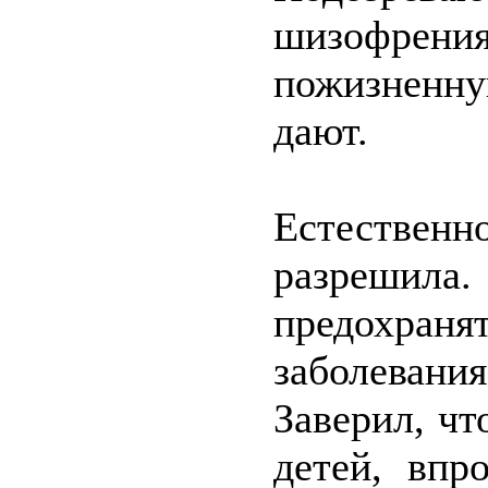
шизофре
пожизненну
дают.
Естествен
разрешила
предохра
заболевани
Заверил, чт
детей, впр