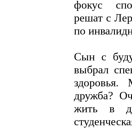
фокус спо
решат с Лер
по инвалидн
Сын с буду
выбрал спе
здоровья. 
дружба? Оч
жить в др
студенческа