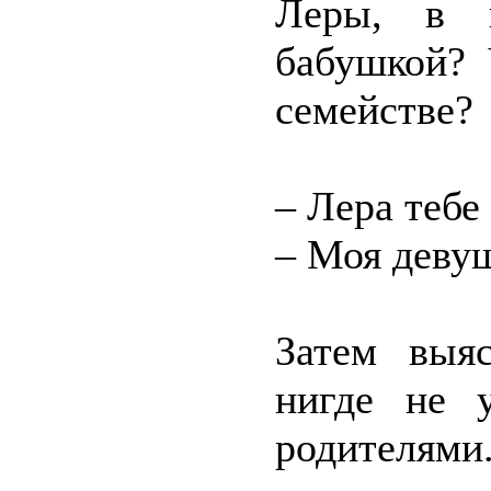
Леры, в 
бабушкой? 
семействе?
– Лера тебе
– Моя девуш
Затем выяс
нигде не у
родителями