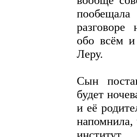
вообще сов
пообещал
разговоре 
обо всём и
Леру.
Сын поста
будет ночев
и её родите
напомнила, 
институт,