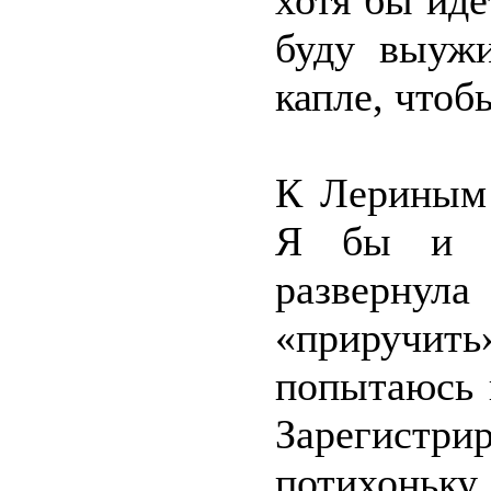
хотя бы идё
буду выуж
капле, чтоб
К Лериным 
Я бы и са
развернула
«приручи
попытаюсь 
Зарегистр
потихоньк