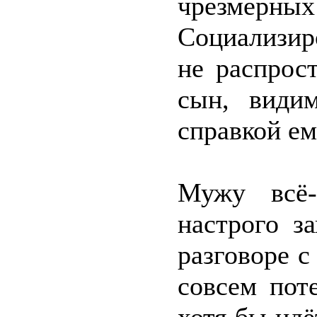
чрезмерн
Социализиро
не распрос
сын, видим
справкой ем
Мужу всё-
настрого з
разговоре 
совсем пот