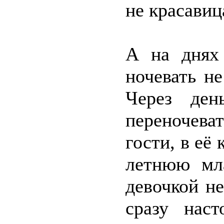
не красавиц
А на днях 
ночевать н
Через ден
переночева
гости, в её
летнюю мл
девочкой н
сразу наст