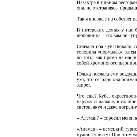
Назавтра в пивном ресторан
она, не отстраняясь, продыш
Так я впервые на собственно
В питерских дюнах у нас б
любовница – это вам не супр
Сначала оба чувствовали с
говорила «нормалёк», затем
до того, как прямо на нас 
собой хромоногого шарнирн
Юлька послала ему воздушн
ухо, что сегодня она пойма
запрет.
Что ещё? Куба, окрестност
наружу и дальше, в ночной
скатов, акул и даже погран
– Алеман? – спросил меня п
«Алеман» – немецкий турист
нужно туристу? При этом «а