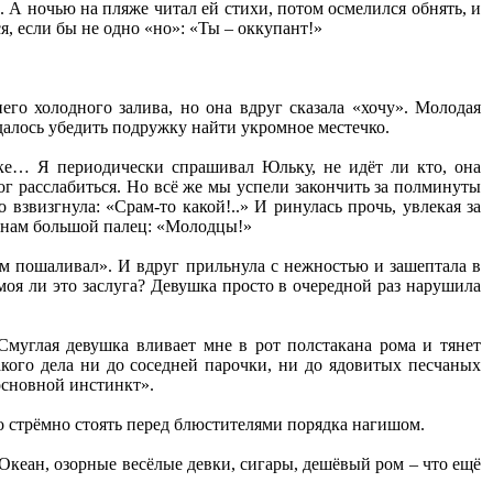
. А ночью на пляже читал ей стихи, потом осмелился обнять, и
я, если бы не одно «но»: «Ты – оккупант!»
го холодного залива, но она вдруг сказала «хочу». Молодая
удалось убедить подружку найти укромное местечко.
яке… Я периодически спрашивал Юльку, не идёт ли кто, она
мог расслабиться. Но всё же мы успели закончить за полминуты
взвизгнула: «Срам-то какой!..» И ринулась прочь, увлекая за
л нам большой палец: «Молодцы!»
ам пошаливал». И вдруг прильнула с нежностью и зашептала в
моя ли это заслуга? Девушка просто в очередной раз нарушила
Смуглая девушка вливает мне в рот полстакана рома и тянет
кого дела ни до соседней парочки, ни до ядовитых песчаных
основной инстинкт».
о стрёмно стоять перед блюстителями порядка нагишом.
кеан, озорные весёлые девки, сигары, дешёвый ром – что ещё