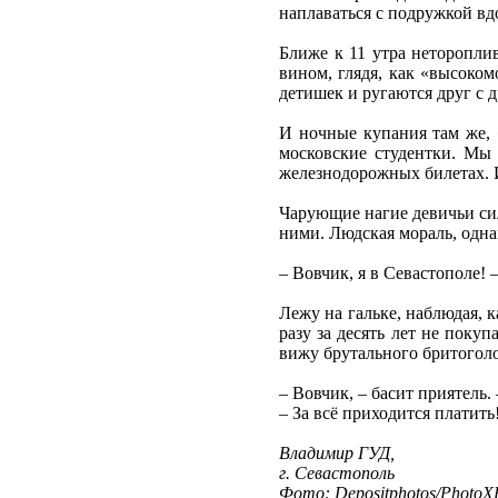
наплаваться с подружкой вд
Ближе к 11 утра неторопли
вином, глядя, как «высоко
детишек и ругаются друг с 
И ночные купания там же, 
московские студентки. Мы
железнодорожных билетах. Их
Чарующие нагие девичьи си
ними. Людская мораль, одна
– Вовчик, я в Севастополе! 
Лежу на гальке, наблюдая, 
разу за десять лет не поку
вижу брутального бритогол
– Вовчик, – басит приятель.
– За всё приходится платить
Владимир ГУД,
г. Севастополь
Фото: Depositphotos/PhotoXP