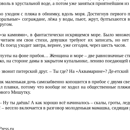
оволь в хрустальной воде, а потом уже заняться приятнейшим из
во уходим с пляжа в обнимку, вдоль моря. Достигнув первого
моральные» сограждане, лёжа у воды, пьют, жрут, бултыхаются
другом.
«за камнями», в фантастически искрящемся море. Было множест
 читаем им свои стихи, девушки требуют их записать, но не
 поезд уходит завтра, вернее, уже сегодня, через шесть часов.
луэты на фоне прибоя… Женщина и море – две равнозначные с
ко, на стороне дамы в закрытом купальнике, лениво поедающей
– звонит питерский друг. – Ты где? На «Аквамарине»? Де-етский
как маленькая дочь самозабвенно копошится в прибое с двумя св
пал плавки, потому что вообще не ходил на общественные пляжи
ового Мишутку.
 – Ну ты даёшь! А как хорошо всё начиналось – скалы, гроты, л
! – весело включается в разговор молоденькая мамашка, сидящая
ress.ru