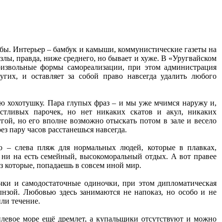
убы. Интерьер – бамбук и камыши, коммунистические газеты на
злы, правда, ниже среднего, но бывает и хуже. В «Уругвайском
оизвольные формы самореализации, при этом администрация
угих, и оставляет за собой право навсегда удалить любого
ную хохотушку. Пара глупых фраз – и мы уже мчимся наружу и,
стливых парочек, но нет никаких скатов и акул, никаких
гой, но его вполне возможно отыскать потом в зале и весело
з пару часов расстанешься навсегда.
– слева пляж для нормальных людей, которые в плавках,
о ни на есть семейный, высокоморальный отдых. А вот правее
 которые, попадаешь в совсем иной мир.
очки и самодостаточные одиночки, при этом дипломатическая
ынзой. Любовью здесь занимаются не напоказ, но особо и не
или течение.
тилевое море ещё дремлет, а купальщики отсутствуют и можно