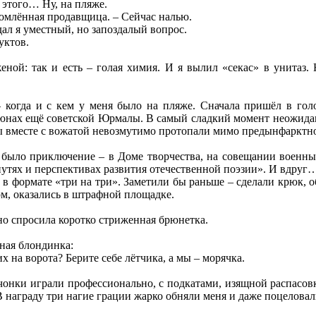
 этого… Ну, на пляже.
томлённая продавщица. – Сейчас налью.
адал я уместный, но запоздалый вопрос.
уктов.
еной: так и есть – голая химия. И я вылил «секас» в унитаз.
– когда и с кем у меня было на пляже. Сначала пришёл в голо
дюнах ещё советской Юрмалы. В самый сладкий момент неожидан
 вместе с вожатой невозмутимо протопали мимо предынфарктной
 было приключение – в Доме творчества, на совещании военны
 путях и перспективах развития отечественной поэзии». И вдру
 в формате «три на три». Заметили бы раньше – сделали крюк, о
м, оказались в штрафной площадке.
вно спросила коротко стриженная брюнетка.
ная блондинка:
их на ворота? Берите себе лётчика, а мы – морячка.
чонки играли профессионально, с подкатами, изящной распасо
. В награду три нагие грации жарко обняли меня и даже поцеловал