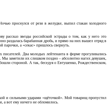
 Ночью проснулся от рези в желудке, выпил стакан холодного
ву рассказ звезды российской эстрады о том, как у него это
но раздалась барабанная дробь, и прямо на них вышел отряд в
 парочки, а «секас» пришлось свернуть.
х писателей. Два молодых лейтенанта в форме прогуливались
г… Мы заметили их слишком поздно – абсолютно нагих девушек,
бошли стороной. А так, беседуя о Евтушенко, Рождественском,
вкой и сильными ударами «щёточкой». Мой товарищ пропустил
и, а вот ему ничего не обломилось.