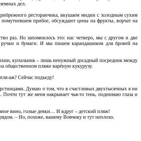
 земных дел.
 прибрежного ресторанчика, вкушаем мидии с холодным сухим
 в помутневшем прибое, обсуждают цены на фрукты, ворчат на
во раз. Но запомнилось это: нас четверо, мы с другом и две
т ручки и бумаги. И мы пишем карандашиком для бровей на
тихии, купальник – лишь ненужный досадный посредник между
 на общественном пляже варёную кукурузу.
 пля-аж? Сейчас подъеду!
ерстницами. Думаю о том, что в счастливых двухтысячных я ни
. Почти тут же меня накрывает чья-то тень, поднимаю глаза и
едяное вино, голые девки… И вдруг – детский пляж!
 рядом. – Но, похоже, вашему Вовчику и тут неплохо.