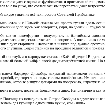
е я столкнулся с одной из футболисток и пригласил её танцевать
ала мне на ушко, что согласилась бы переспать и даже встречатьс
й шкуре узнал: не всё так просто в Советской Прибалтике.
ыло «это» и с Юлькой: сначала мы просто гуляли вдоль осенне
ужеский долг, здесь, как говорится, умри, но сделай. С трудом 
ебя как-то некомфортно – полуодетые, на балтийском сквозн
 увлеклась и перестала отвечать на вопросы. А вот я никак не 
вышел дуэт старичков. Шапокляк в шляпке под вуалью брезгливо 
ого спутника. Седой старичок на прощание оглянулся и показа
ый поцелуй, а в маршрутке сказала: «Клёвый дедок! Видать, с
ла самый большой кайф в своей двадцатитрёхлетней жизни. Но 
и пляжа Варадеро. Дискобар, накрытый пальмовыми ветками. 
 прибой, где торчат из воды головы влюблённых. Им нет ника
ичников, которые рыщут с фонарями по побережью, штрафуя за «
арень в форме, посветив фонариком в лицо. Непривычно и как-т
. Полчища их повадились на Остров Свободы в двухтысячные. О
леман» для кубинцев однозначно лучше, чем «янки».