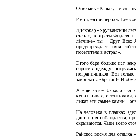
Отвечаю: «Раша», – и слышу
Инцидент исчерпан. Где мои
Дискобар «Уругвайский лётч
стенах, портреты Фиделя и 
лётчике» ты – Друг Всех 
предупреждает: твоя собс
посетителя в астрал».
Этого бара больше нет, зак
сбросив одежду, погружае
пограничников. Вот только 
закричать: «Братан!» И обм
А ещё «это» бывало «за 
купальниках, с зонтиками,
лежат эти самые камни – об
На человека в плавках зде
дистанция соблюдается, пр
скрываются. Чаще всего стоя
Райское время для отдыха «