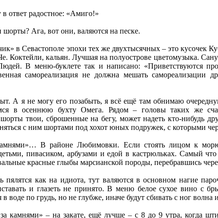
 в ответ радостное: «Амиго!»
 шорты? Ага, вот они, валяются на песке.
ик» в Севастополе эпохи тех же двухтысячных – это кусочек К
Че. Коктейли, кальян. Лучшая на полуострове цветомузыка. Сану
Людей. В меню-буклете так и написано: «Приветствуются пр
твенная самореализация не должна мешать самореализации др
рыт. А я не могу его позабыть, я всё ещё там обнимаю очеред
мся в осеннюю бухту Омега. Рядом – головы таких же сча
шорты твои, сброшенные на бегу, может надеть кто-нибудь дру
еняться с ним шортами под хохот юных подружек, с которыми чере
камнями»… В районе Любимовки. Если стоять лицом к морю 
 детьми, пивасиком, арбузами и едой в кастрюльках. Самый чт
вальные красные глыбы марсианской породы, перебравшись через
сь пялятся как на идиота, тут валяются в основном нагие пар
иставать и глазеть не принято. В меню белое сухое вино с бр
 в воде по грудь, но не глубже, иначе будут сбивать с ног волна 
за камнями» – на закате, ещё лучше – с 8 до 9 утра, когда ш