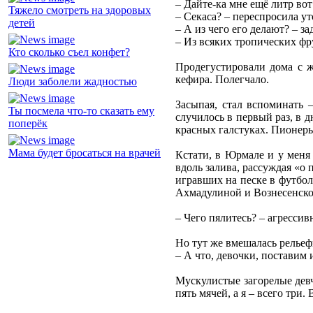
– Дайте-ка мне ещё литр вот
Тяжело смотреть на здоровых
– Секаса? – переспросила у
детей
– А из чего его делают? – з
– Из всяких тропических фр
Кто сколько съел конфет?
Продегустировали дома с ж
кефира. Полегчало.
Люди заболели жадностью
Засыпая, стал вспоминать 
Ты посмела что-то сказать ему
случилось в первый раз, в 
поперёк
красных галстуках. Пионеры
Мама будет бросаться на врачей
Кстати, в Юрмале и у меня
вдоль залива, рассуждая «о
игравших на песке в футбол
Ахмадулиной и Вознесенско
– Чего пялитесь? – агресси
Но тут же вмешалась рельеф
– А что, девочки, поставим 
Мускулистые загорелые дев
пять мячей, а я – всего три