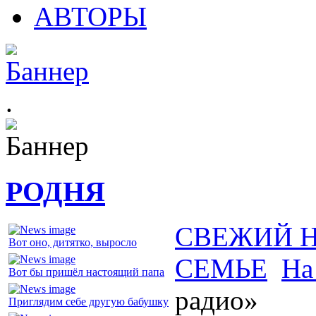
АВТОРЫ
.
РОДНЯ
СВЕЖИЙ 
Вот оно, дитятко, выросло
СЕМЬЕ
На
Вот бы пришёл настоящий папа
радио»
Приглядим себе другую бабушку