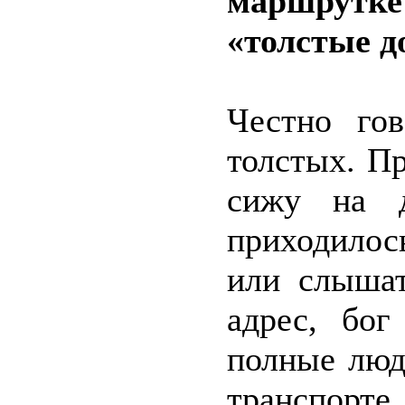
маршрутке 
«толстые д
Честно гов
толстых. Пр
сижу на д
приходилос
или слышат
адрес, бог
полные люд
транспорте,