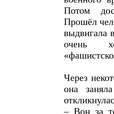
Потом дос
Прошёл чело
выдвигала 
очень х
«фашистско
Через некот
она занял
откликнулас
– Вон за т