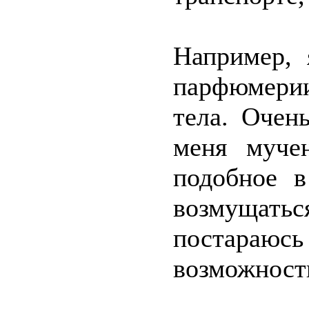
Например, 
парфюмерии
тела. Очен
меня мучен
подобное в
возмущать
постараюс
возможност