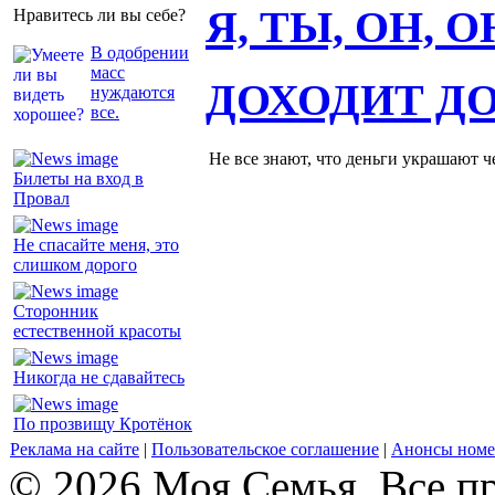
Я, ТЫ, ОН, 
Нравитесь ли вы себе?
В одобрении
масс
ДОХОДИТ Д
нуждаются
все.
Не все знают, что деньги украшают ч
Билеты на вход в
Провал
Не спасайте меня, это
слишком дорого
Сторонник
естественной красоты
Никогда не сдавайтесь
По прозвищу Кротёнок
Реклама на сайте
|
Пользовательское соглашение
|
Анонсы номе
© 2026 Моя Семья. Все п