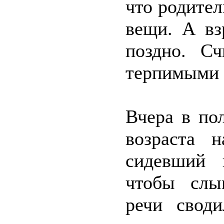
что родите
вещи. А вз
поздно. С
терпимыми д
Вчера в по
возраста н
сидевший 
чтобы слы
речи свод