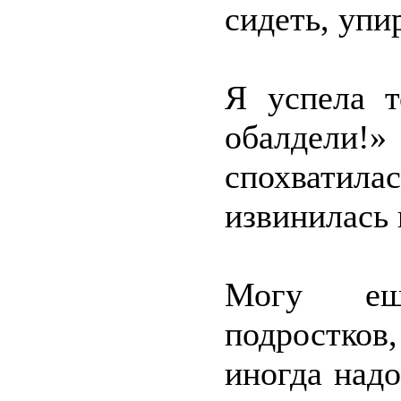
сидеть, упи
Я успела т
обалдели!
спохватил
извинилась 
Могу ещ
подростков
иногда надо