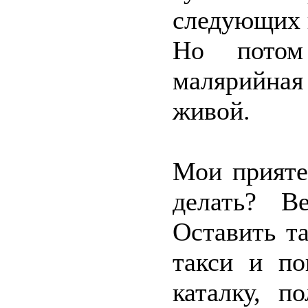
следующих 
Но потом
малярийна
живой.
Мои прияте
делать? В
Оставить т
такси и по
каталку, п