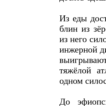
Из еды дос
блин из зёр
из него сил
инжерной д
выигрывают 
тяжёлой ат
одном силос
До эфиопс