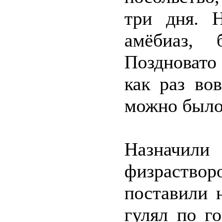
три дня. 
амёбиаз,
Поздновато 
как раз во
можно было
Назначи
физраств
поставили 
гулял по г