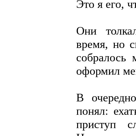
Это я его, 
Они толка
время, но 
собралось 
оформил мен
В очередн
понял: еха
приступ с