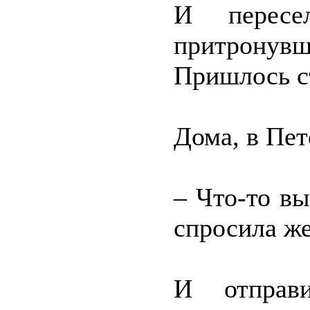
И пересе
притронув
Пришлось с
Дома, в Пет
– Что-то вы
спросила ж
И отправ