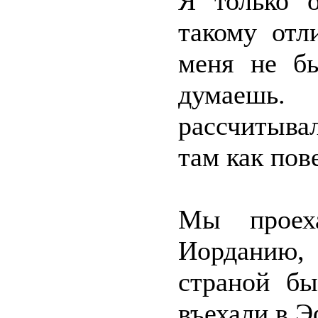
Я только о
такому отл
меня не б
думаешь.
рассчитыва
там как пове
Мы проех
Иорданию, 
страной бы
въехали в 