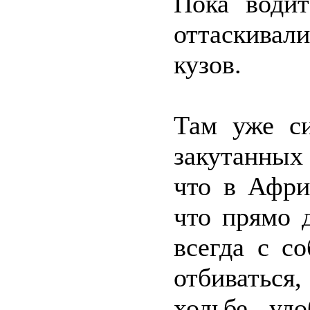
Пока води
оттаскива
кузов.
Там уже си
закутанных
что в Афри
что прямо 
всегда с с
отбиваться,
ходьбе уд