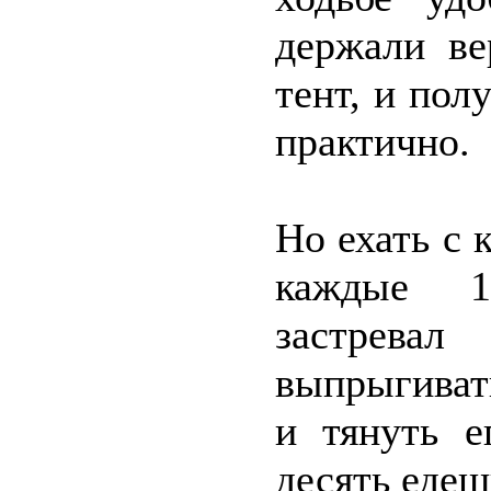
держали ве
тент, и пол
практично.
Но ехать с 
каждые 1
застрева
выпрыгиват
и тянуть е
десять едеш