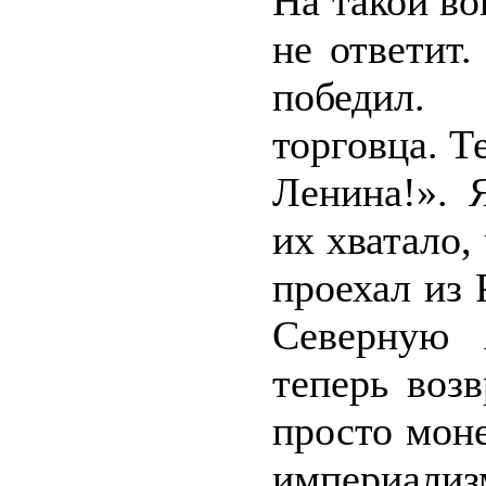
На такой во
не ответит
победил.
торговца. Т
Ленина!». 
их хватало,
проехал из
Северную 
теперь воз
просто моне
империали