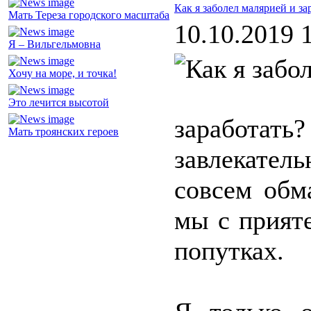
Как я заболел малярией и за
Мать Тереза городского масштаба
10.10.2019 
Я – Вильгельмовна
Хочу на море, и точка!
Это лечится высотой
заработат
Мать троянских героев
завлекател
совсем обм
мы с прият
попутках.