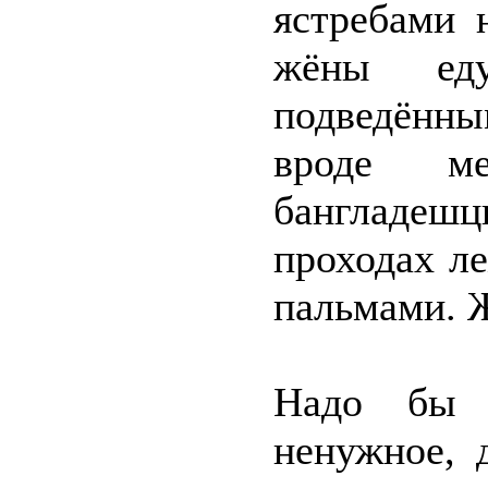
ястребами 
жёны ед
подведённы
вроде м
бангладеш
проходах ле
пальмами. Ж
Надо бы ш
ненужное, 