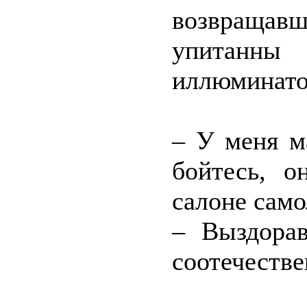
возвращав
упитанны
иллюминато
– У меня м
бойтесь, о
салоне само
– Выздорав
соотечестве