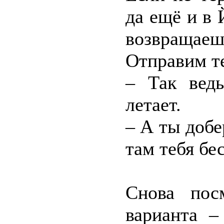
да ещё и в
возвращае
Отправим т
– Так вед
летает.
– А ты добе
там тебя бе
Снова пос
варианта –