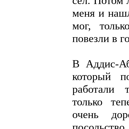
сел. Потом 
меня и нашл
мог, толь
повезли в г
В Аддис-Аб
который п
работали 
только те
очень дор
посольство