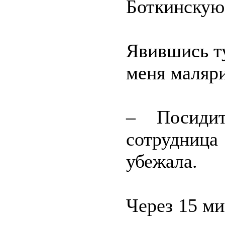
Боткинскую
Явившись ту
меня маляри
– Посидит
сотрудниц
убежала.
Через 15 ми