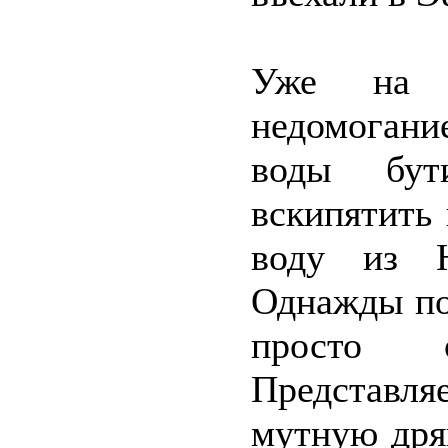
Уже на ю
недомогани
воды бут
вскипятить
воду из Н
Однажды по
просто 
Представля
мутную дря