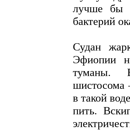
лучше бы 
бактерий ок
Судан жар
Эфиопии н
туманы. 
шистосома –
в такой воде
пить. Вски
электричест