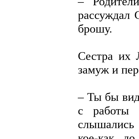
– Родител
рассуждал 
брошу.
Сестра их 
замуж и пер
– Ты бы вид
с работы 
слышались
кое-как до