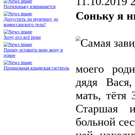
11.10.2019 
Потихоньку извращается
Соньку я н
Допустить ли мужчину до
комиссарского тела?
Хочу его всё реже
Прошу оставить мою жену в
покое
моего роди
Прощальная крымская гастроль
дядя Вася,
мать, тётя 
Старшая и
больной сес