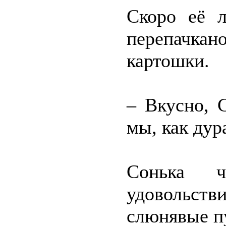
Скоро её л
перепачк
картошки.
– Вкусно, 
мы, как дур
Сонька ч
удовольст
слюнявые п