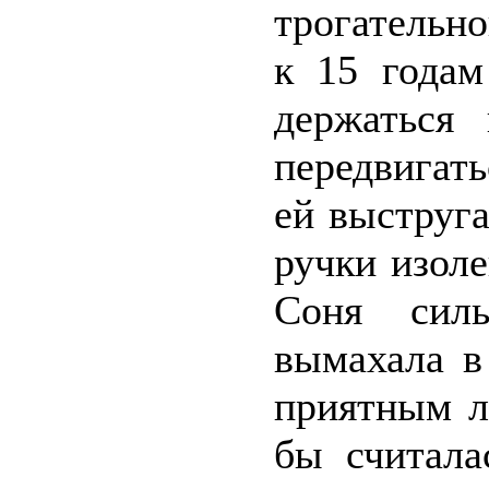
трогательн
к 15 годам
держаться
передвигать
ей выструг
ручки изол
Соня силь
вымахала в
приятным л
бы считала