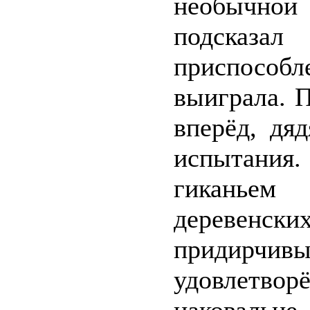
необычной
подсказ
приспособл
выиграла. П
вперёд, дя
испытания. 
гиканьем
деревенс
придирч
удовлетво