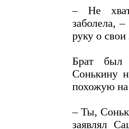
– Не хват
заболела, –
руку о свои
Брат был 
Сонькину н
похожую на
– Ты, Соньк
заявлял Са