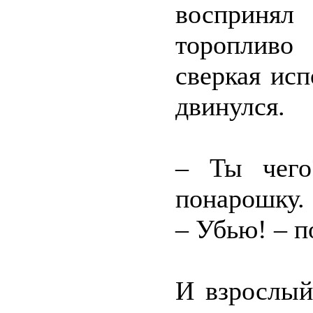
восприня
торопливо 
сверкая исп
двинулся.
– Ты чего
понарошку.
– Убью! – п
И взрослый