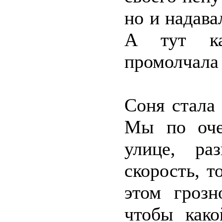
но и надав
А тут ка
промолчала 
Соня стала
Мы по оче
улице, ра
скорость, т
этом грозн
чтобы како