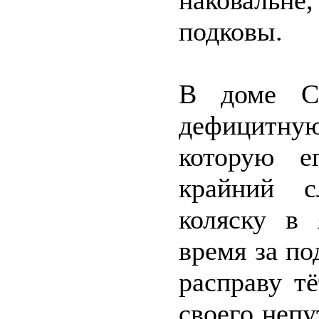
наковальн
подковы.
В доме С
дефицитн
которую е
крайний с
коляску в
время за по
расправу т
своего непу