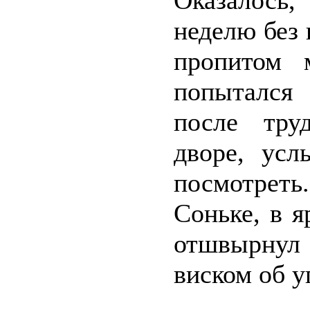
Оказалось
неделю без 
пропитом 
попытался 
после тру
дворе, ус
посмотрет
Соньке, в я
отшвырнул 
виском об у