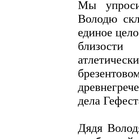
Мы упроси
Володю скл
единое цел
близости
атлетическ
брезентов
древнегреч
дела Гефест
Дядя Волод