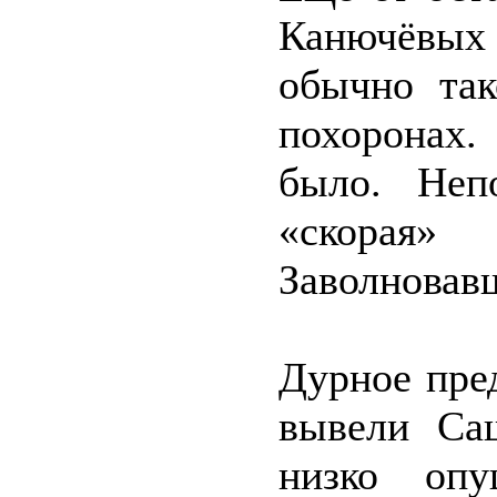
Канючёвых 
обычно так
похоронах.
было. Неп
«скорая»
Заволновавш
Дурное пре
вывели Са
низко опу