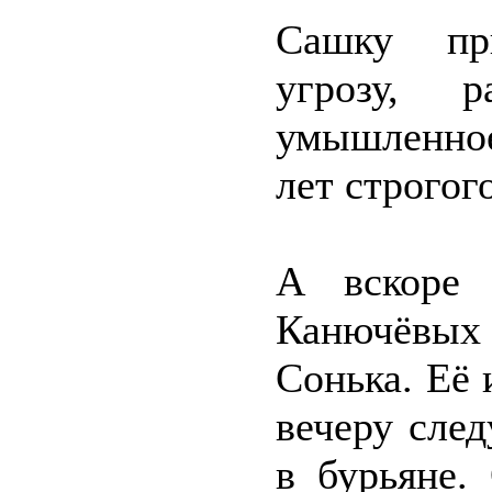
Сашку пр
угрозу, р
умышленное
лет строгог
А вскоре 
Канючёвых 
Сонька. Её 
вечеру сле
в бурьяне.