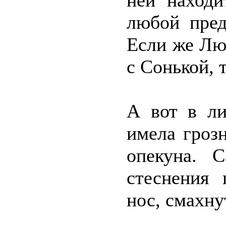
ней находи
любой пред
Если же Лю
с Сонькой, 
А вот в ли
имела гроз
опекуна. С
стеснения
нос, смахну