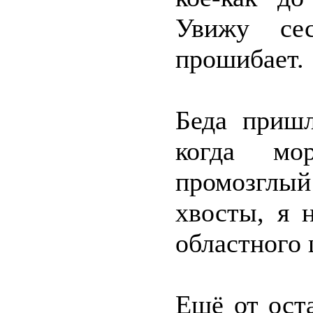
Увижу се
прошибает.
Беда пришл
когда мо
промозглы
хвосты, я 
областного 
Ещё от ост