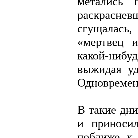
метались 
раскрасне
сгущалась,
«мертвец и
какой-ниб
выжидая уд
Одновремен
В такие дн
и приносил
поближе к 