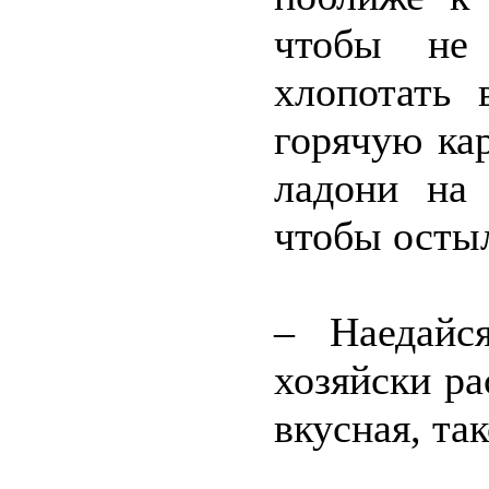
чтобы не 
хлопотать 
горячую ка
ладони на 
чтобы остыл
– Наедайс
хозяйски р
вкусная, та