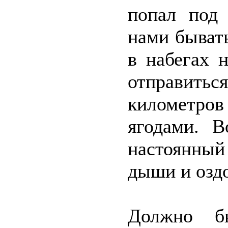
попал под 
нами бывать
в набегах 
отправить
километров
ягодами. В
настоянный
дыши и озд
Должно б