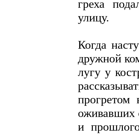
греха пода
улицу.
Когда наст
дружной ко
лугу у кост
рассказы
прогретом 
оживавших 
и прошлого