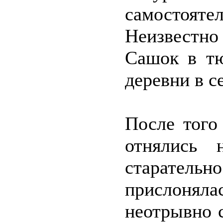
самостоят
Неизвестно
Сашок в тю
деревни в с
После того
отнялись 
старател
прислоня
неотрывно с