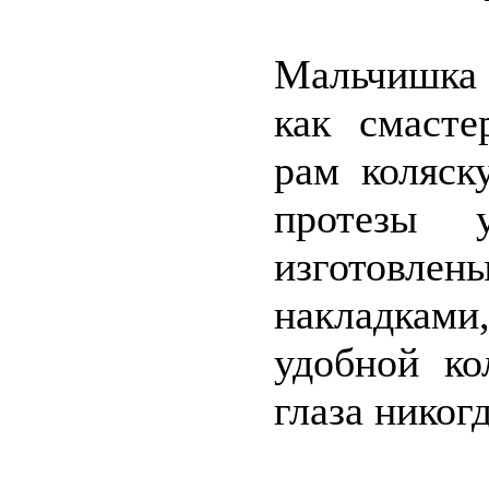
Мальчишка 
как смасте
рам коляск
протезы 
изготовле
накладками
удобной ко
глаза никог