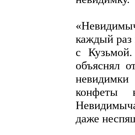
«Невидимыч
каждый раз
с Кузьмой.
объяснял о
невидимки 
конфеты 
Невидимыча
даже неспящ