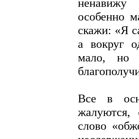
ненавижу 
особенно м
скажи: «Я 
а вокруг 
мало, но 
благополуч
Все в осн
жалуются, 
слово «обж