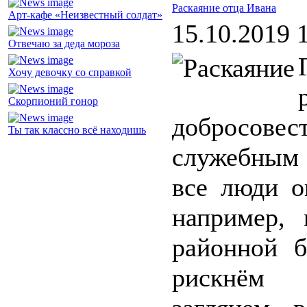
Раскаяние отца Ивана
Арт-кафе «Неизвестный солдат»
15.10.2019 
Отвечаю за деда мороза
Хочу девочку со справкой
Скорпионий гонор
добросове
Ты так классно всё находишь
служебным 
все люди о
например, 
районной б
рискнём п