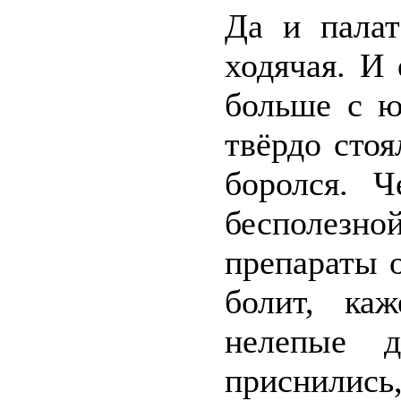
Да и палат
ходячая. И 
больше с ю
твёрдо стоя
боролся. Ч
бесполез
препараты 
болит, ка
нелепые д
приснили