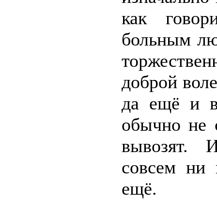
как говор
больным лю
торжествен
доброй воле
да ещё и в
обычно не 
вывозят. 
совсем ни 
ещё.