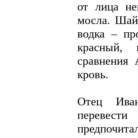
от лица не
мосла. Шай
водка – пр
красный,
сравнения 
кровь.
Отец Ива
перевест
предпочита