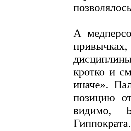
позволялось
А медперсо
привычках,
дисциплины
кротко и с
иначе». Па
позицию от
видимо, 
Гиппократа.