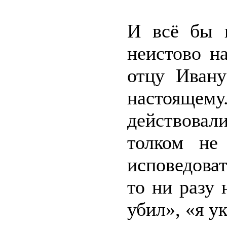
И всё бы н
неистово н
отцу Ивану
настояще
действова
толком не
исповедоват
то ни разу 
убил», «я у