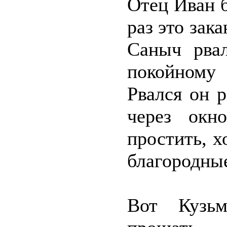
Отец Иван 
раз это зак
Саныч рвал
покойному
Рвался он 
через окн
простить, х
благородны
Вот Кузьм