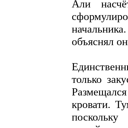
Али насчё
сформулиро
начальника.
объяснял он
Единственны
только зак
Размещалс
кровати. Т
поскольку