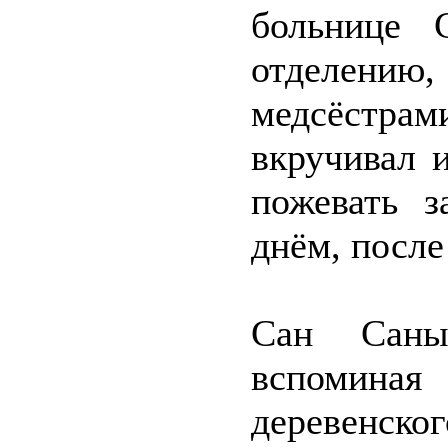
больнице 
отделен
медсёстра
вкручивал 
пожевать з
днём, после
Сан Саны
вспомина
деревенск