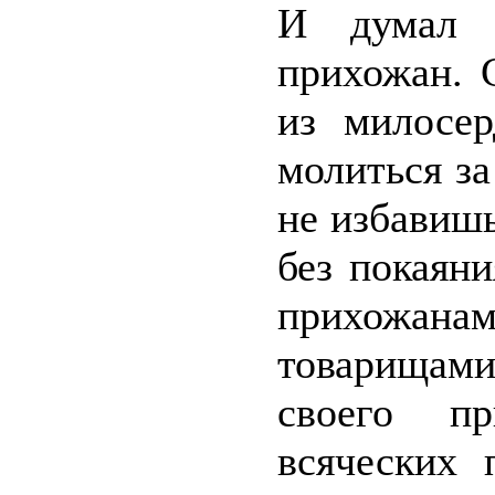
И думал 
прихожан. 
из милосер
молиться з
не избавиш
без покаян
прихожан
товарищами
своего пр
всяческих 