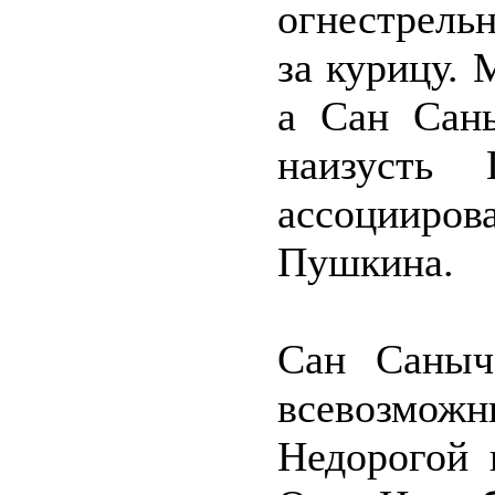
огнестрель
за курицу. 
а Сан Сан
наизусть 
ассоцииро
Пушкина.
Сан Саныч
всевозмож
Недорогой 