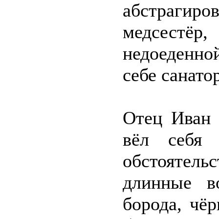
абстрагиров
медсестёр,
недоеденно
себе санато
Отец Иван 
вёл себя 
обстоятель
длинные в
борода, чё