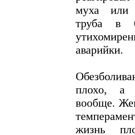
муха или 
труба в б
утихомире
аварийки.
Обезболив
плохо, а 
вообще. Жен
темперамен
жизнь пл