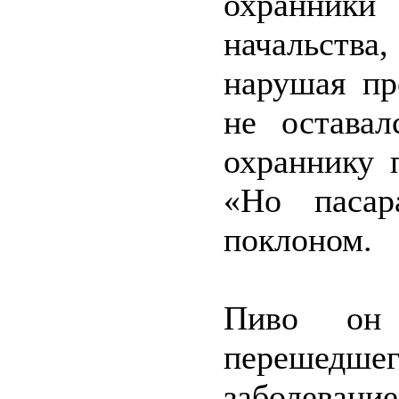
охранники
начальств
нарушая пр
не оставал
охраннику 
«Но пасар
поклоном.
Пиво он
перешедше
заболевани