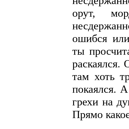
несдержан
орут, м
несдержан
ошибся или
ты просчит
раскаялся. 
там хоть т
покаялся. А
грехи на д
Прямо какое