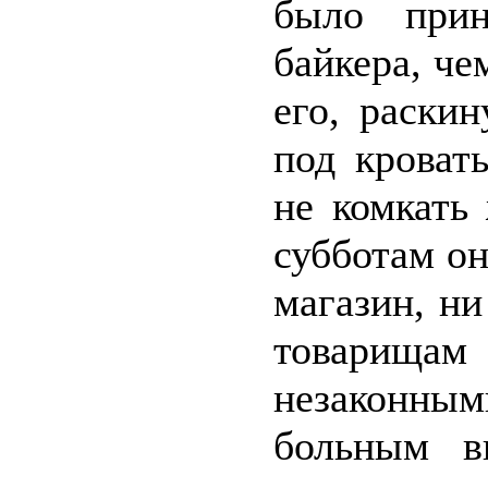
было прин
байкера, че
его, раски
под кроват
не комкать
субботам он
магазин, ни
товарищам 
незаконны
больным в