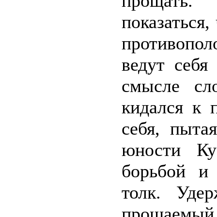
прощать.
показаться,
противопо
ведут себя
смысле сл
кидался к 
себя, пыта
юности Ку
борьбой и
толк. Уде
прощаемы