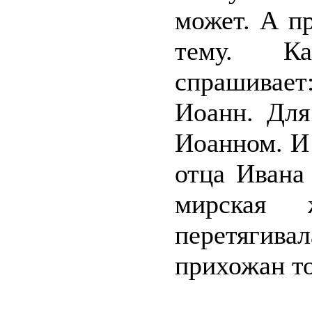
может. А п
тему. К
спрашивае
Иоанн. Для
Иоанном. И
отца Ивана
мирская
перетяги
прихожан т