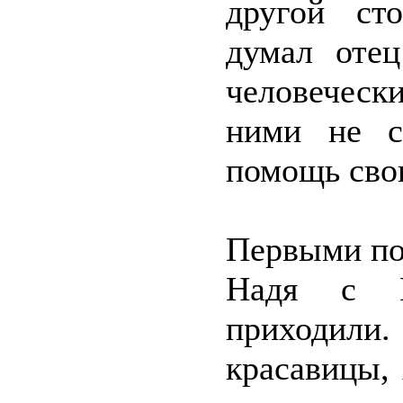
другой ст
думал оте
человечески
ними не с
помощь свои
Первыми по
Надя с В
приходили
красавицы, 