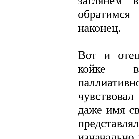
заглянем в
обратимся
наконец.
Вот и оте
койке в
паллиатив
чувствовал
даже имя с
представля
изначально