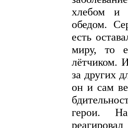
хлебом и 
обедом. Се
есть остав
миру, то 
лётчиком. И
за других д
он и сам ве
бдительнос
герои. Н
реагировал