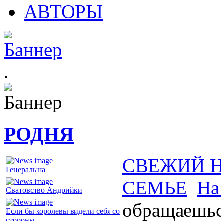
АВТОРЫ
.
РОДНЯ
СВЕЖИЙ 
Генеральша
СЕМЬЕ
На
Сватовство Андрийки
обращаешьс
Если бы королевы видели себя со
стороны