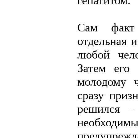
гепатитом.
Сам факт
отдельная и
любой чело
Затем его 
молодому ч
сразу призн
решился –
необход
предупрежда