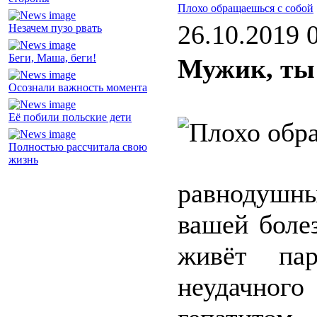
Плохо обращаешься с собой
26.10.2019 
Незачем пузо рвать
Беги, Маша, беги!
Мужик, ты 
Осознали важность момента
Её побили польские дети
Полностью рассчитала свою
жизнь
равнодушн
вашей боле
живёт пар
неудачног