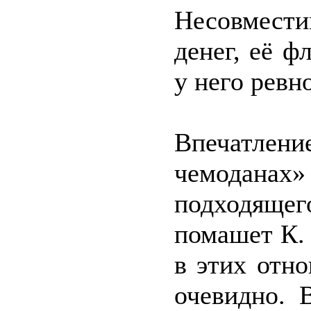
Несовмести
денег, её ф
у него ревно
Впечатлен
чемоданах»
подходящ
помашет К. 
в этих отн
очевидно. 