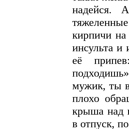
надейся. 
тяжеленны
кирпичи на
инсульта и
её припе
подходишь
мужик, ты в
плохо обра
крыша над г
в отпуск, п