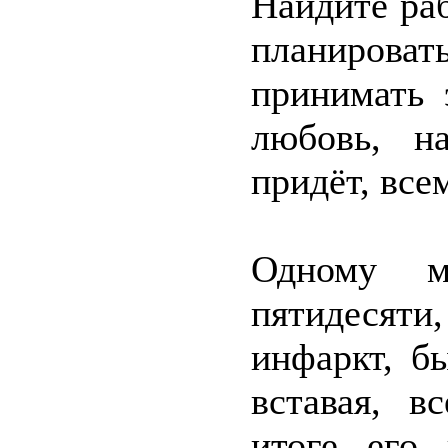
Найдите раб
планироват
принимать 
любовь, на
придёт, все
Одному м
пятидесят
инфаркт, б
вставая, в
итоге его 