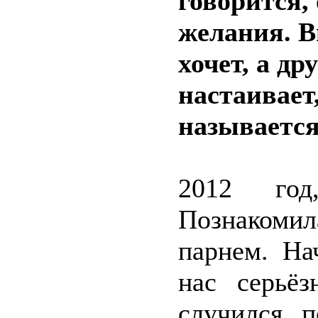
говорится, 
желания. В
хочет, а др
настаивает,
называется
2012 го
Познакомил
парнем. На
нас серьё
случился п