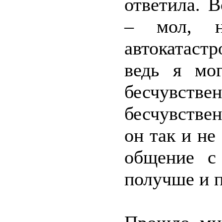
ответила. 
– мол, н
автокатаст
ведь я мог
бесчувст
бесчувстве
он так и не
общение с
получше и п