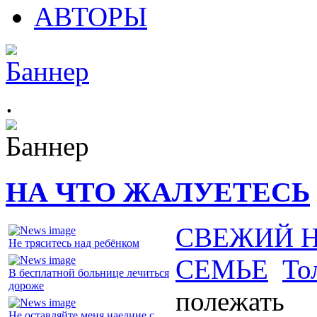
АВТОРЫ
.
НА ЧТО ЖАЛУЕТЕСЬ
СВЕЖИЙ 
Не тряситесь над ребёнком
СЕМЬЕ
То
В бесплатной больнице лечиться
дороже
полежать
Не оставляйте меня наедине с