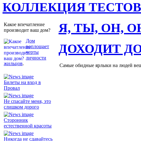
КОЛЛЕКЦИЯ ТЕСТО
Я, ТЫ, ОН, 
Какое впечатление
производит ваш дом?
Дом
ДОХОДИТ Д
воплощает
черты
личности
жильцов
.
Самые обидные ярлыки на людей ве
Билеты на вход в
Провал
Не спасайте меня, это
слишком дорого
Сторонник
естественной красоты
Никогда не сдавайтесь