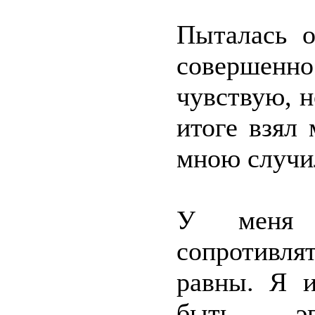
Пыталась о
совершенн
чувствую, н
итоге взял
мною случи
У меня 
сопротивля
равны. Я 
быть эг