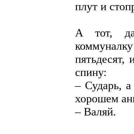
плут и сто
А тот, да
коммуналку
пятьдесят, 
спину:
– Сударь, а
хорошем ан
– Валяй.