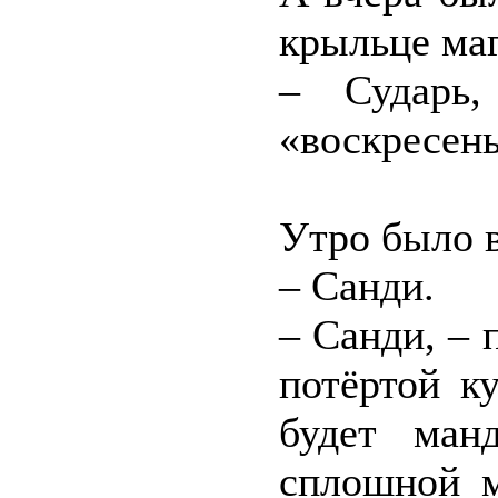
крыльце маг
– Сударь,
«воскресен
Утро было в
– Санди.
– Санди, –
потёртой к
будет ман
сплошной м