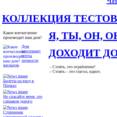
КОЛЛЕКЦИЯ ТЕСТО
Я, ТЫ, ОН, 
Какое впечатление
производит ваш дом?
Дом
ДОХОДИТ Д
воплощает
черты
личности
жильцов
.
– Стоять, это ограбление!
– Стоять – это глагол, идиот.
Билеты на вход в
Провал
Не спасайте меня, это
слишком дорого
Сторонник
естественной красоты