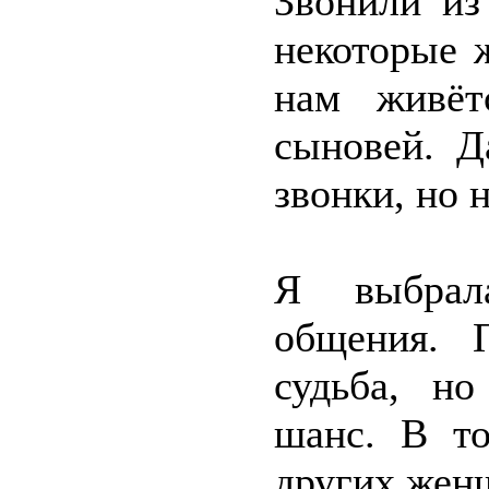
Звонили из
некоторые 
нам живёт
сыновей. Д
звонки, но 
Я выбрал
общения. 
судьба, н
шанс. В то
других жен