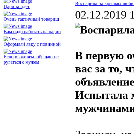
Воспарила на крыльях любв
Царица идёт
02.12.2019 
Очень тактичный товарищ
Вам надо работать на радио
Оформляй явку с повинной
В первую о
Если выживем, обещаю не
ругаться с мужем
вас за то, 
объявление
Испытала м
мужчинами