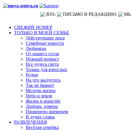
RSS:
ПИСЬМО В РЕДАКЦИЮ:
МЫ
СВЕЖИЙ НОМЕР
ТОЛЬКО В МОЕЙ СЕМЬЕ
Действующие лица
Семейные новости
Любимцы
От нашего стола
Нежный возраст
Все чудеса света
Только для взрослых
Родня
На что жалуетесь
Так не бывает
Мелочи жизни
Небо и земля
Жизнь и кошелёк
Любовь, измена
Проверено временем
В лучах славы
РАЗВЛЕЧЕНИЯ
Весёлая семейка