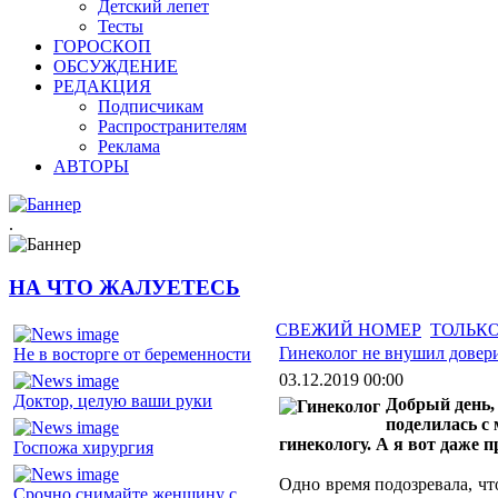
Детский лепет
Тесты
ГОРОСКОП
ОБСУЖДЕНИЕ
РЕДАКЦИЯ
Подписчикам
Распространителям
Реклама
АВТОРЫ
.
НА ЧТО ЖАЛУЕТЕСЬ
СВЕЖИЙ НОМЕР
ТОЛЬКО
Гинеколог не внушил довер
Не в восторге от беременности
03.12.2019 00:00
Доктор, целую ваши руки
Добрый день,
поделилась с
гинекологу. А я вот даже п
Госпожа хирургия
Одно время подозревала, чт
Срочно снимайте женщину с