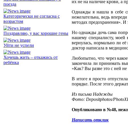
их не на наличие крови, а 
поезда
Однажды я нашла в себе си
Категорически не согласна с
нежелательна, ведь впереди
возрастом
методах предохранения». И э
Но однажды дочь сама попро
Поздравляю, у вас хорошие гены
нашему специалисту, моей к
вернулась, нормально ли её
Уйти не успели
доктор написала в медицинс
Хочешь жить – откажись от
Любопытно, что через какое
ребёнка
закончила ли принимать вып
«Как? Вы разве это с ней н
В итоге я просто отпустила
порядке. После этого держат
Из письма Надежды
Фото: Depositphotos/PhotoXP
Опубликовано в №48, нежн
Написать отклик