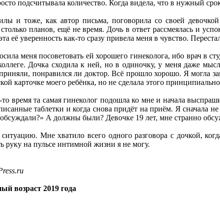
просто подсчитывала количество. Когда видела, что в нужный ср
лы и тоже, как автор письма, поговорила со своей девочкой
 столько планов, ещё не время. Дочь в ответ рассмеялась и успо
та её уверенность как-то сразу привела меня в чувство. Перестал
сила меня посоветовать ей хорошего гинеколога, ибо врач в сту
оллеге. Дочка сходила к ней, но в одиночку, у меня даже мысл
 приняли, понравился ли доктор. Всё прошло хорошо. Я могла за
кой карточке моего ребёнка, но не сделала этого принципиально
-то время та самая гинеколог подошла ко мне и начала выспраши
исанные таблетки и когда снова придёт на приём. Я сначала не п
е обсуждали?» А должны были? Девочке 19 лет, мне странно обсу
 ситуацию. Мне хватило всего одного разговора с дочкой, когда
ь руку на пульсе интимной жизни я не могу.
ress.ru
ый возраст 2019 года