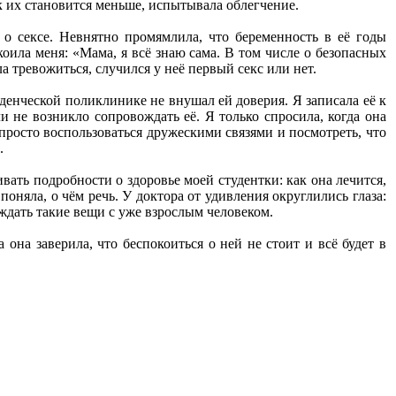
ок их становится меньше, испытывала облегчение.
 о сексе. Невнятно промямлила, что беременность в её годы
коила меня: «Мама, я всё знаю сама. В том числе о безопасных
а тревожиться, случился у неё первый секс или нет.
денческой поликлинике не внушал ей доверия. Я записала её к
и не возникло сопровождать её. Я только спросила, когда она
просто воспользоваться дружескими связями и посмотреть, что
.
вать подробности о здоровье моей студентки: как она лечится,
оняла, о чём речь. У доктора от удивления округлились глаза:
ждать такие вещи с уже взрослым человеком.
 она заверила, что беспокоиться о ней не стоит и всё будет в