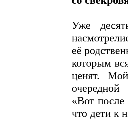
со свекров
Уже десят
насмотрелис
её родствен
которым вся
ценят. Мо
очередной
«Вот после
что дети к 