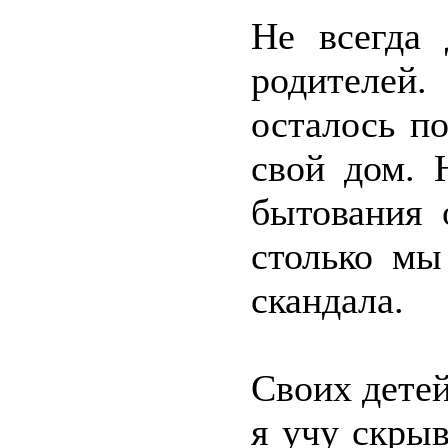
Не всегда 
родителе
осталось п
свой дом. 
бытования 
столько мы
скандала.
Своих дете
я учу скры