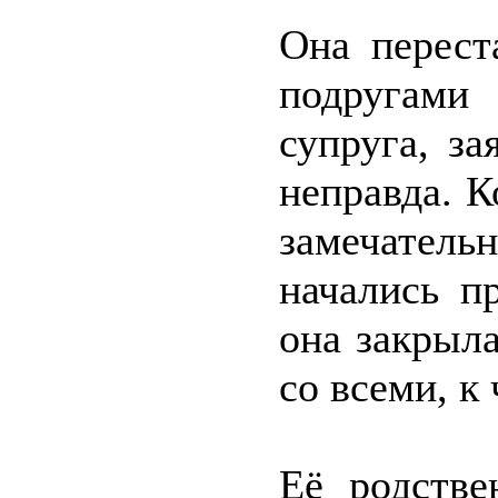
Она перест
подругами
супруга, за
неправда. К
замечатель
начались п
она закрыла
со всеми, к
Её родстве