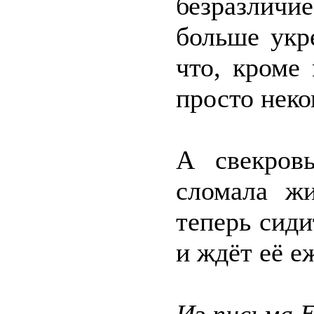
безразличи
больше укр
что, кроме
просто неко
А свекров
сломала ж
теперь сиди
и ждёт её 