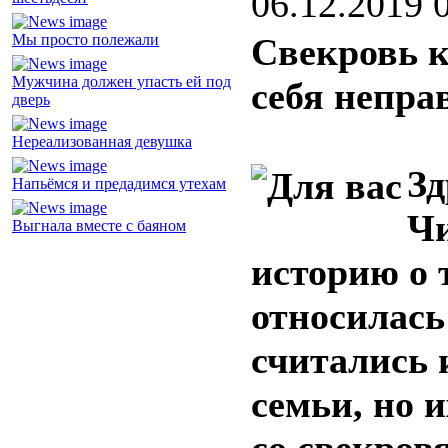
06.12.2019 
Мы просто полежали
Свекровь к
Мужчина должен упасть ей под
себя непра
дверь
Нереализованная девушка
Зд
Напьёмся и предадимся утехам
Чи
Выгнала вместе с баяном
историю о 
относилась 
считались 
семьи, но 