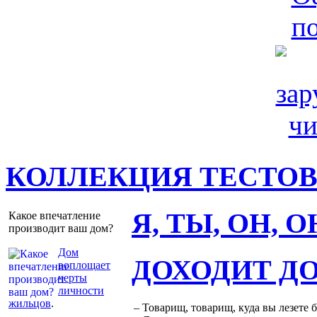
КОЛЛЕКЦИЯ ТЕСТО
Я, ТЫ, ОН, 
Какое впечатление
производит ваш дом?
Дом
ДОХОДИТ Д
воплощает
черты
личности
жильцов
.
– Товарищ, товарищ, куда вы лезете 