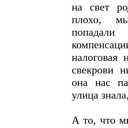
на свет р
плохо, м
попадал
компенсаци
налоговая 
свекрови н
она нас па
улица знала
А то, что м