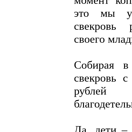
момент коп
это мы уз
свекровь 
своего млад
Собирая в 
свекровь с
рублей 
благодетель
Да, дети –