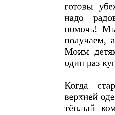
готовы убе
надо радо
помочь! Мы
получаем, а
Моим детям
один раз ку
Когда ста
верхней оде
тёплый ком