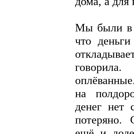
дома, а для 
Мы были в 
что деньги
откладыва
говорил
оплёванные.
на полдоро
денег нет 
потеряно. 
ещё и доде