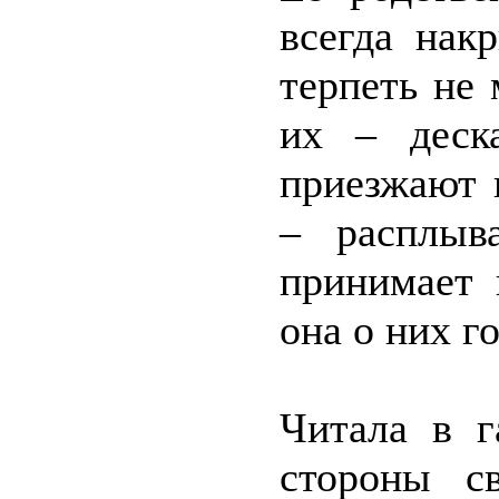
всегда нак
терпеть не 
их – деск
приезжают 
– расплыв
принимает 
она о них г
Читала в г
стороны с