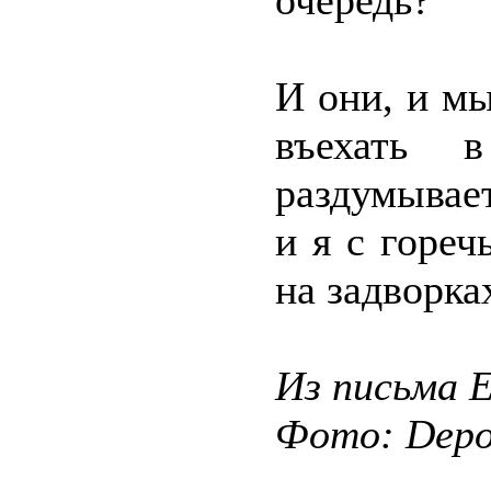
очередь?
И они, и м
въехать 
раздумывает
и я с горе
на задворка
Из письма 
Фото: Depos