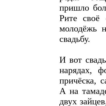
пришло бол
Рите своё 
молодёжь н
свадьбу.
И вот свад
нарядах, ф
причёска, 
А на тамад
двух зайцев