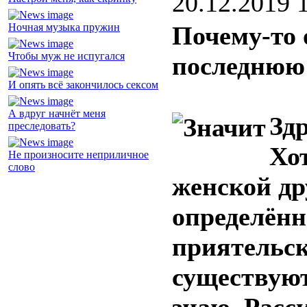
20.12.2019 
Ночная музыка пружин
Почему-то 
Чтобы муж не испугался
последнюю
И опять всё закончилось сексом
А вдруг начнёт меня
Здр
преследовать?
Хо
Не произносите неприличное
слово
женской др
определённо
приятельск
существуют