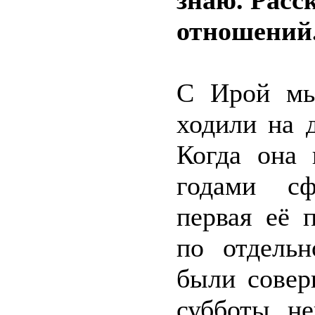
знаю. Расс
отношений
С Ирой мы
ходили на 
Когда она
годами сф
первая её 
по отдель
были совер
субботы не