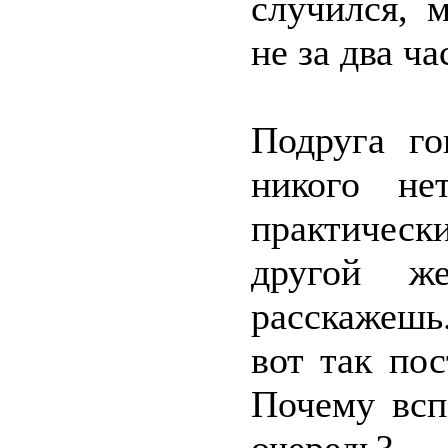
случился, 
не за два ча
Подруга го
никого не
практическ
другой ж
расскажешь.
вот так по
Почему всп