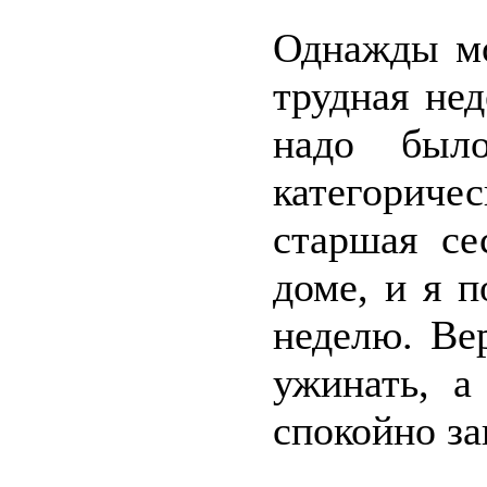
Однажды мо
трудная нед
надо был
категориче
старшая се
доме, и я 
неделю. Ве
ужинать, а
спокойно за