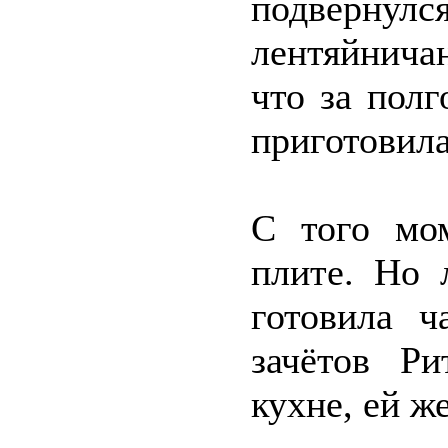
подвернул
лентяйнича
что за полг
приготовила
С того мом
плите. Но 
готовила 
зачётов Р
кухне, ей ж