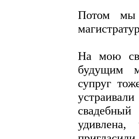
Потом мы 
магистратур
На мою св
будущим м
супруг тож
устраива
свадебный
удивлена,
пригласил