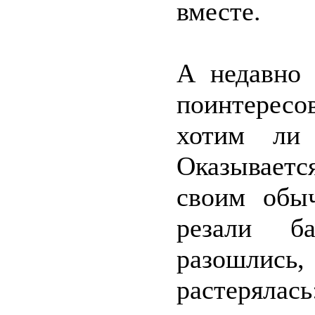
вместе.
А недавно 
поинтересо
хотим ли
Оказываетс
своим обы
резали б
разошлись,
растерялас