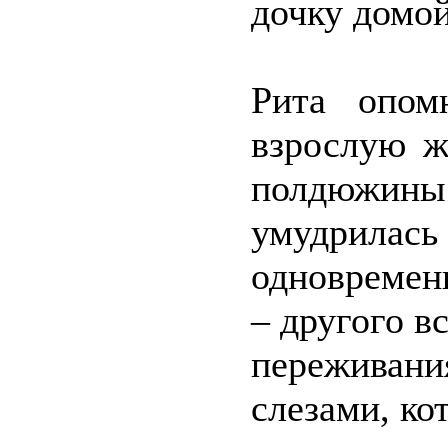
дочку домой
Рита опом
взрослую ж
полдюжин
умудрилась
одновремен
– другого в
пережива
слезами, ко