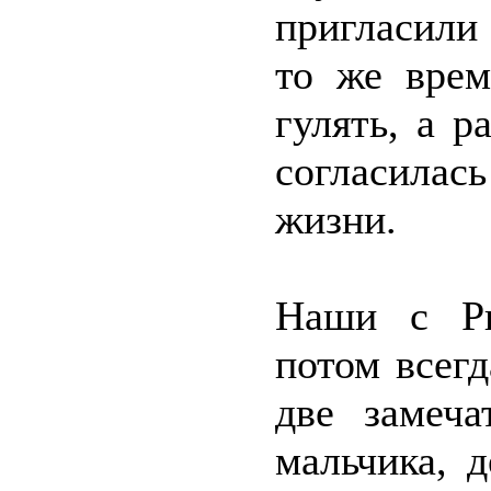
пригласили
то же врем
гулять, а р
согласилас
жизни.
Наши с Ри
потом всег
две замеча
мальчика, 