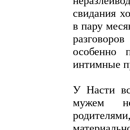
неразлейво
свидания х
в пару меся
разговоров
особенно 
интимные п
У Насти вс
мужем не
родителям
материальн