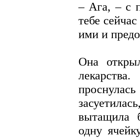
– Ага, – с
тебе сейчас
ими и пред
Она открыл
лекарства
проснулась
засуетила
вытащила б
одну ячейк