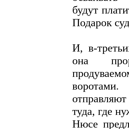
будут плати
Подарок су
И, в-треть
она про
продуваем
воротами.
отправляю
туда, где н
Нюсе предл