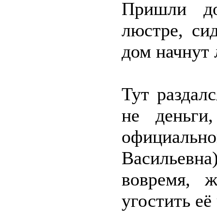
Пришли до
люстре, си
дом начнут 
Тут раздал
не деньги
официал
Васильевн
вовремя, 
угостить её