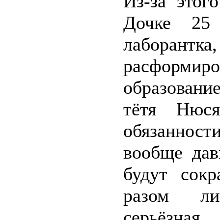
Из-за этог
Дочке 25 
лаборан
расформиро
образовани
тётя Нюся
обязанност
вообще дав
будут сокр
разом ли
серьёзная.