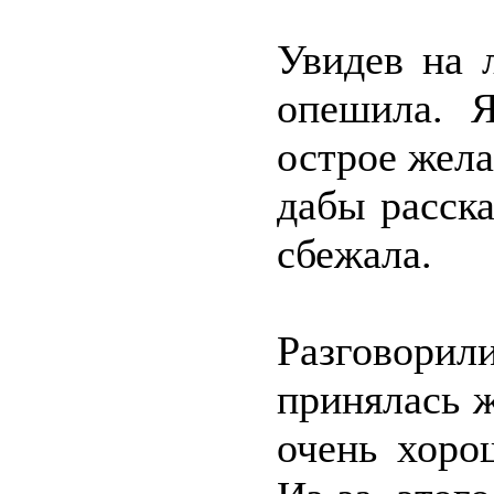
Увидев на 
опешила. 
острое жела
дабы расска
сбежала.
Разговорили
принялась ж
очень хоро