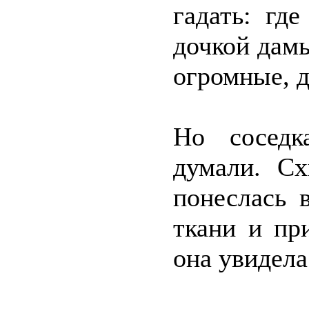
гадать: гд
дочкой дам
огромные, д
Но соседк
думали. Сх
понеслась 
ткани и пр
она увидела