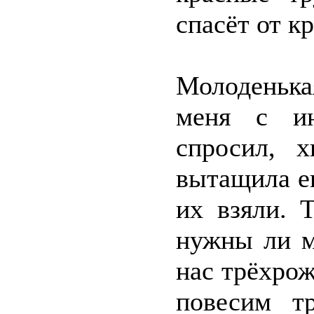
спасёт от к
Молоденьк
меня с ин
спросил, 
вытащила е
их взяли. 
нужны ли м
нас трёхро
повесим т