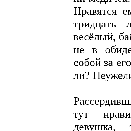
Нравятся е
тридцать л
весёлый, ба
не в обид
собой за ег
ли? Неужели
Рассердивши
тут – нрави
девушка, 