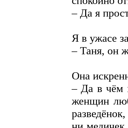
спокойно от
– Да я прос
Я в ужасе з
– Таня, он 
Она искренн
– Да в чём
женщин люб
разведёнок,
ни медичек