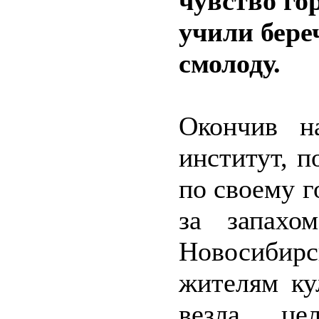
чувство гор
учили береч
смолоду.
Окончив н
институт, п
по своему 
за запахо
Новосибирс
жителям ку
везла це