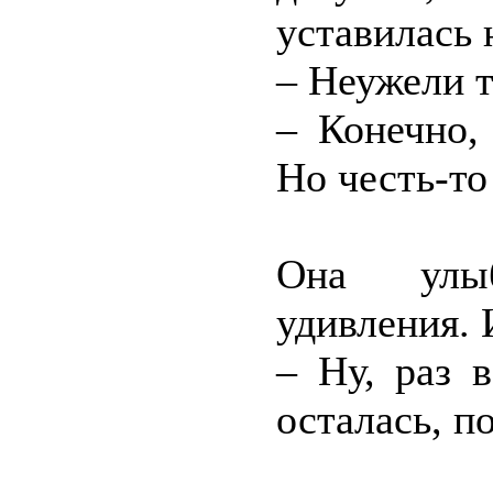
уставилась 
– Неужели т
– Конечно,
Но честь-то
Она улыб
удивления. 
– Ну, раз 
осталась, п