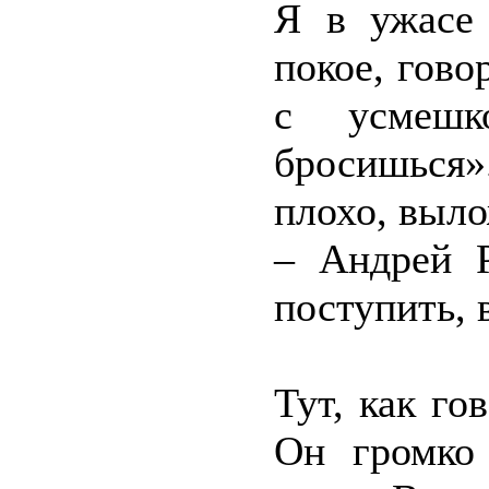
Я в ужасе 
покое, гово
с усмешк
бросишься»
плохо, выло
– Андрей Р
поступить, 
Тут, как го
Он громко 