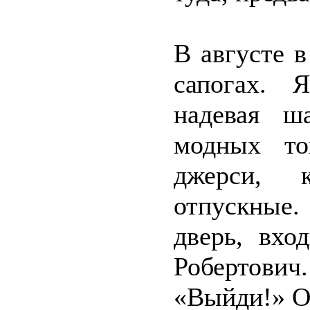
В августе 
сапогах. 
надевая ш
модных то
джерси, 
отпускные.
дверь, вхо
Робертови
«Выйди!» О