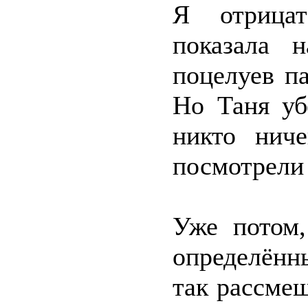
Я отрицат
показала 
поцелуев па
Но Таня уб
никто нич
посмотрели
Уже потом,
определённ
так рассме