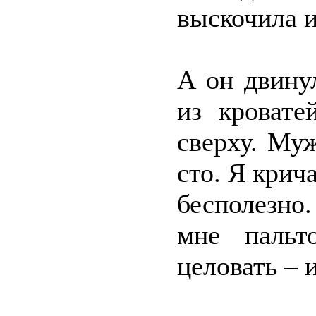
выскочила и
А он двину
из кровате
сверху. Му
сто. Я крич
бесполезно.
мне пальт
целовать – 