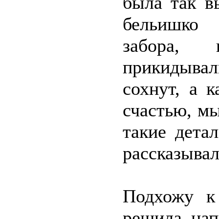
была так в
бельишко 
забора, 
прикидывал
сохнут, а 
счастью, мы
такие дета
рассказывал
Подхожу к 
решила нап