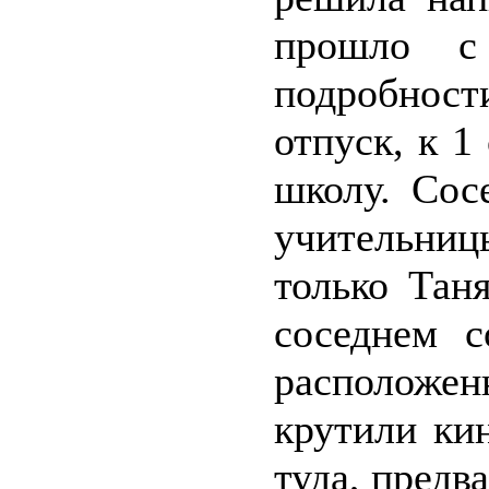
прошло с
подробнос
отпуск, к 1
школу. Сос
учительниц
только Тан
соседнем с
расположен
крутили ки
туда, предв