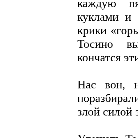
каждую п
куклами и 
крики «гор
Тосино вы
кончатся эт
Нас вон, н
поразбирал
злой силой 