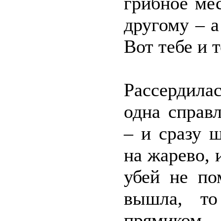
грибное мес
другому – а
Вот тебе и 
Рассердила
одна справ
– и сразу 
на жарево, 
убей не по
вышла, то
прямиком