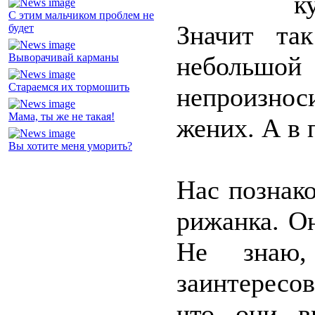
к
С этим мальчиком проблем не
Значит та
будет
Выворачивай карманы
небольшо
Стараемся их тормошить
непроизнос
Мама, ты же не такая!
жених. А в 
Вы хотите меня уморить?
Нас познак
рижанка. Он
Не знаю
заинтересо
что они в