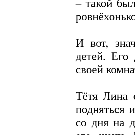
– такой бы
ровнёхонько
И вот, зна
детей. Его
своей комна
Тётя Лина 
подняться и
со дня на 