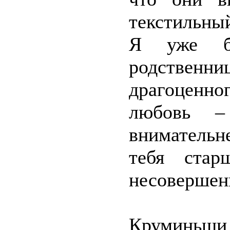
текстильны
Я уже бы
родственни
драгоценно
любовь 
внимательн
тебя стар
несовершен
Круминьши 