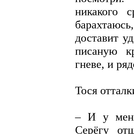
никакого с
барахтаю
доставит уд
писаную к
гневе, и ря
Тося отталк
– И у мен
Серёгу от