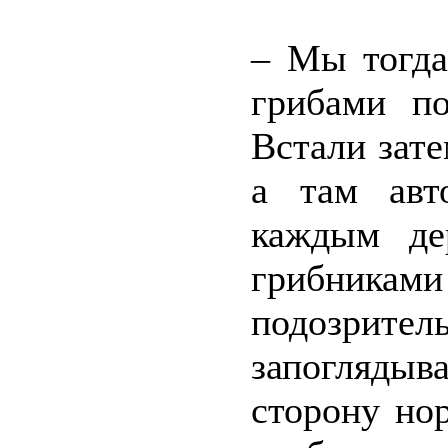
– Мы тогда
грибами по
Встали зате
а там авт
каждым де
грибника
подозри
запоглядыв
сторону нор