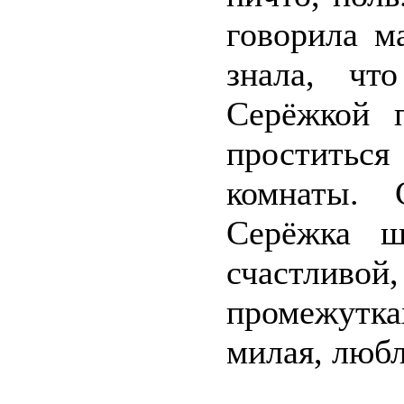
говорила м
знала, чт
Серёжкой 
проститьс
комнаты. 
Серёжка ш
счастливой
промежутка
милая, лю