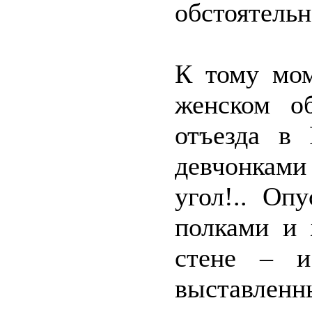
обстоятель
К тому мом
женском о
отъезда в
девчонкам
угол!.. Оп
полками и 
стене – и
выставленн