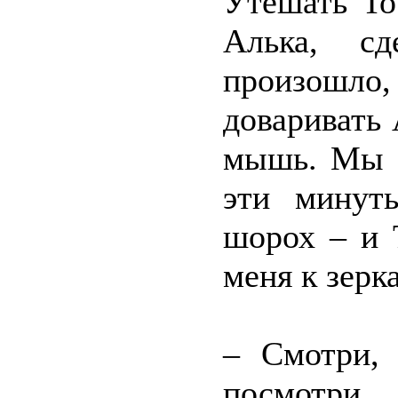
Утешать То
Алька, с
произошло
доваривать 
мышь. Мы 
эти минут
шорох – и 
меня к зерка
– Смотри, 
посмотри.