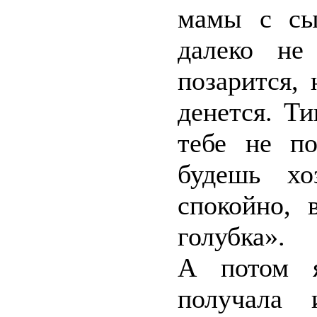
мамы с сы
далеко не
позарится, 
денется. Т
тебе не п
будешь х
спокойно, 
голубка».
А потом я
получала