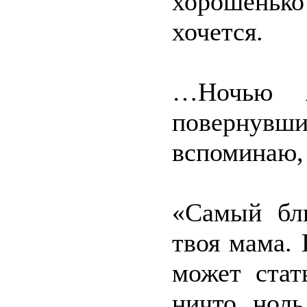
хорошенько
хочется.
…Ночью 
поверну
вспоминаю,
«Самый бли
твоя мама.
может стат
ничто, ноль