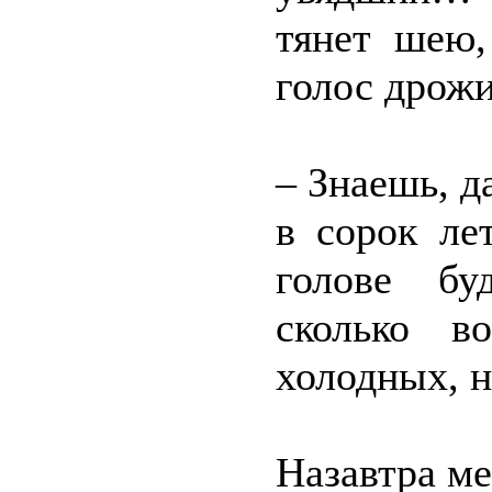
тянет шею,
голос дрожи
– Знаешь, д
в сорок ле
голове бу
сколько в
холодных, 
Назавтра ме