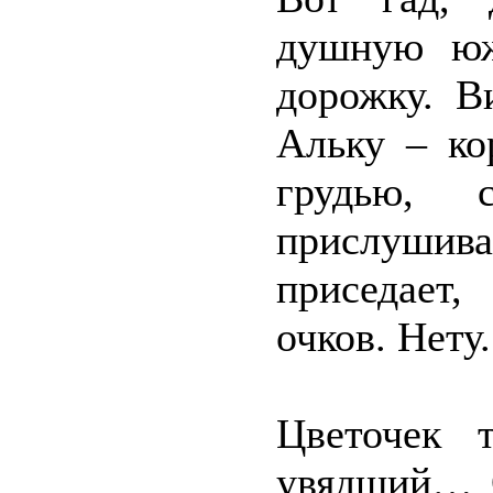
душную юж
дорожку. В
Альку – ко
грудью, 
прислушива
приседает
очков. Нету
Цветочек 
увядший… О