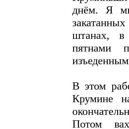
днём. Я м
закатанных
штанах, в
пятнами 
изъеденным
В этом раб
Крумине на
окончател
Потом вах