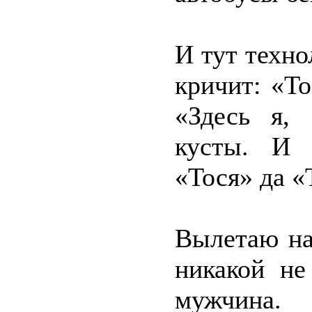
И тут техн
кричит: «То
«Здесь я, 
кусты. И 
«Тося» да «
Вылетаю на
никакой не
мужчина.