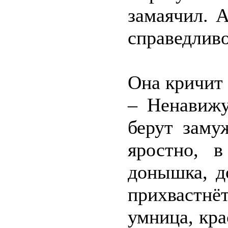
замаячил. А
справедлив
Она кричит
– Ненавижу
берут заму
яростно, 
донышка, д
прихвастн
умница, кра