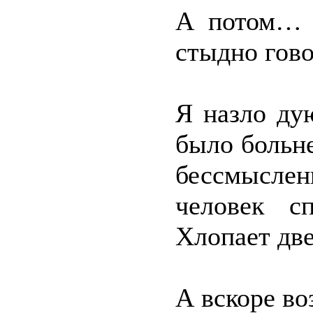
А потом… 
стыдно гово
Я назло ду
было больне
бессмыслен
человек с
Хлопает две
А вскоре в