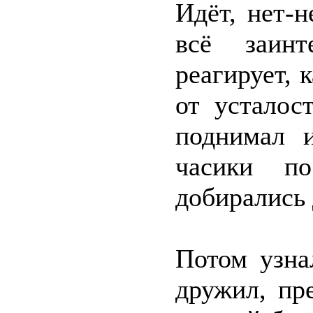
Идёт, нет-н
всё заинт
реагирует,
от усталос
поднимал 
часики п
добирались 
Потом узна
дружил, пр