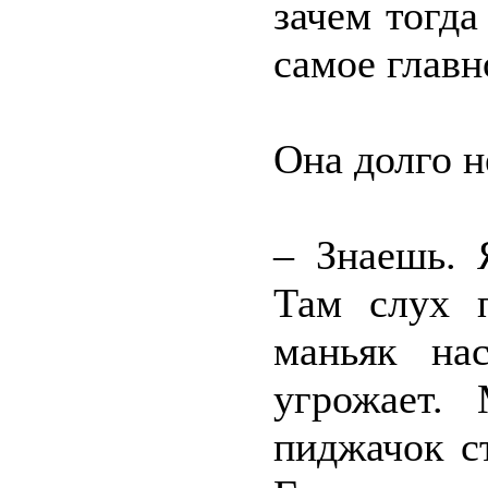
зачем тогда
самое главно
Она долго н
– Знаешь. 
Там слух п
маньяк на
угрожает.
пиджачок с