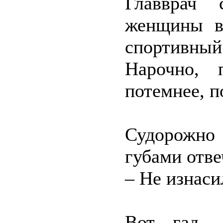
Главврач 
женщины в
спортивны
Нарочно, 
потемнее, п
Судорожно
губами отве
– Не изнаси
Вот гад, 