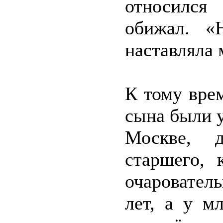
относился
обижал. «
наставляла 
К тому вре
сына были у
Москве, 
старшего, 
очаровател
лет, а у м