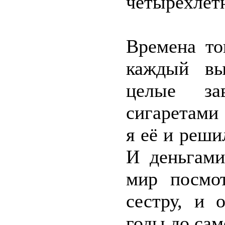
четырёхлет
Времена то
каждый вы
целые за
сигаретами
я её и реши
И деньгами
мир посмо
сестру, и 
годы до са