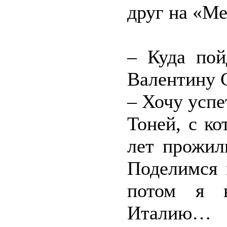
друг на «Ме
– Куда пой
Валентину С
– Хочу успе
Тоней, с ко
лет прожил
Поделимся 
потом я 
Италию…