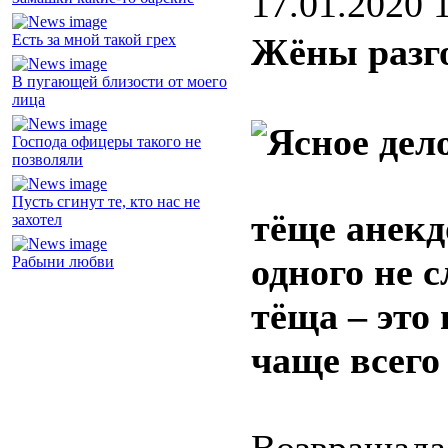
17.01.2020 
Есть за мной такой грех
Жёны разг
В пугающей близости от моего
лица
Господа офицеры такого не
позволяли
Пусть сгинут те, кто нас не
тёще анекд
захотел
одного не 
Рабыни любви
тёща – это 
чаще всего