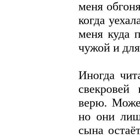
меня обгон
когда уехал
меня куда 
чужой и для
Иногда чит
свекровей 
верю. Може
но они лиш
сына остаё