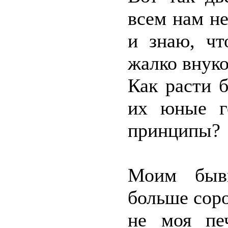
всем нам н
и знаю, чт
жалко внуко
Как расти б
их юные г
принципы?
Моим бывш
больше соро
не моя пе