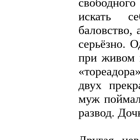
свободного
искать се
баловство, 
серьёзно. 
при живом 
«тореадора
двух прекр
муж поймал 
развод. Доч