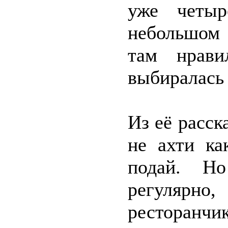
уже четыр
небольшом 
там нрав
выбиралась 
Из её расск
не ахти ка
подай. Н
регулярн
ресторанчи