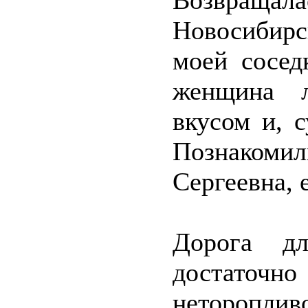
Возвращал
Новосибирс
моей сосед
женщина л
вкусом и, 
Познакоми
Сергеевна, 
Дорога дл
достаточ
неторопли