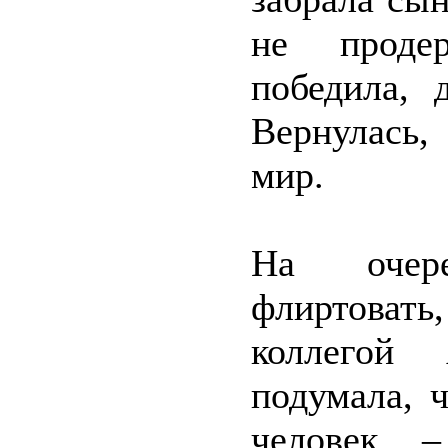
не проде
победила, 
Вернулась,
мир.
На очере
флиртоват
коллегой
подумала, ч
человек –