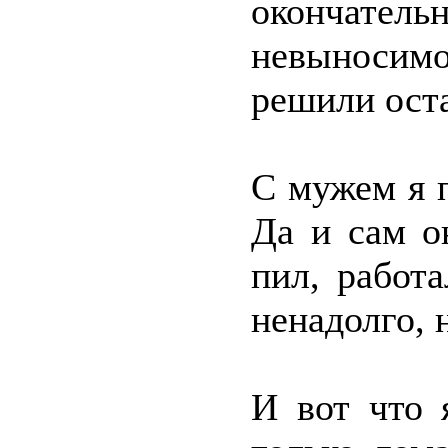
окончател
невыносим
решили оста
С мужем я п
Да и сам о
пил, работ
ненадолго, 
И вот что 