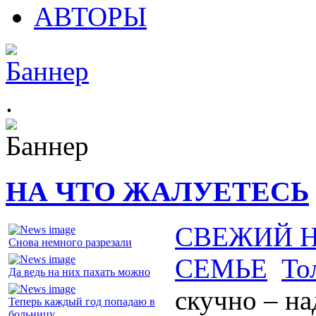
АВТОРЫ
.
НА ЧТО ЖАЛУЕТЕСЬ
СВЕЖИЙ 
Снова немного разрезали
СЕМЬЕ
То
Да ведь на них пахать можно
скучно – н
Теперь каждый год попадаю в
больницу