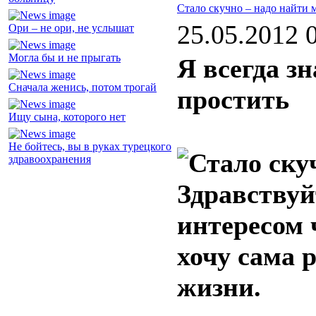
Стало скучно – надо найти
25.05.2012 
Ори – не ори, не услышат
Могла бы и не прыгать
Я всегда зн
Сначала женись, потом трогай
простить
Ищу сына, которого нет
Не бойтесь, вы в руках турецкого
здравоохранения
Здравствуй
интересом 
хочу сама 
жизни.