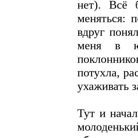
нет). Всё
меняться: п
вдруг понял
меня в ю
поклоннико
потухла, ра
ухаживать з
Тут и нача
молоденьки