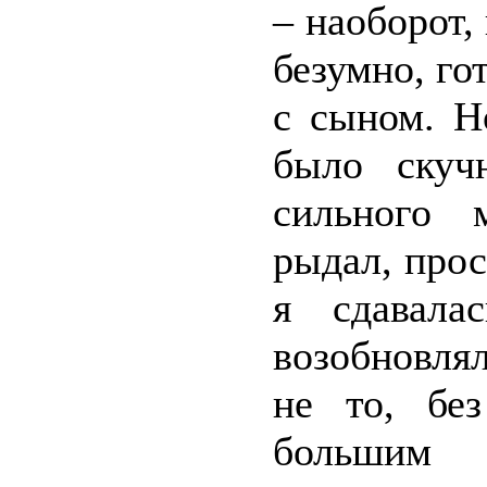
– наоборот,
безумно, го
с сыном. Н
было скуч
сильного 
рыдал, прос
я сдавала
возобновля
не то, бе
большим 