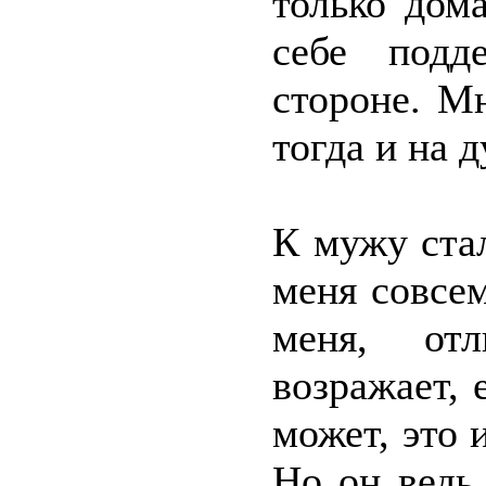
только дом
себе под
стороне. М
тогда и на 
К мужу ста
меня совсе
меня, отл
возражает, 
может, это 
Но он ведь