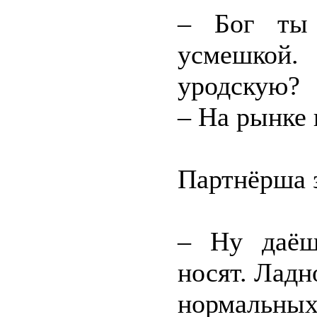
– Бог ты 
усмешкой.
уродскую?
– На рынке 
Партнёрша з
– Ну даёш
носят. Ладн
нормальны