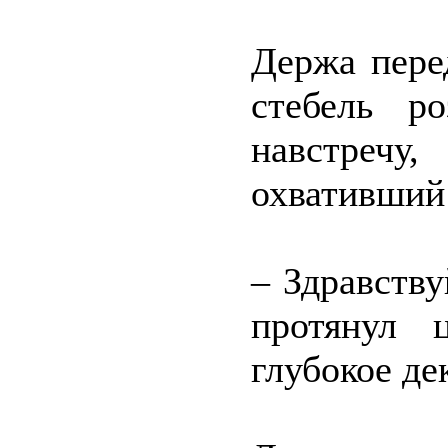
Держа пере
стебель р
навстречу,
охвативший
– Здравству
протянул 
глубокое де