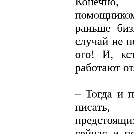
Конечно,
помощником
раньше биз
случай не п
ого! И, кс
работают от
– Тогда и 
писать, –
предстоящ
сейчас и п