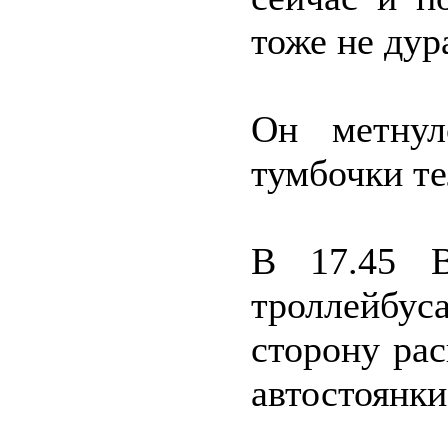
тоже не дур
Он метнул
тумбочки т
В 17.45 В
троллейбу
сторону ра
автостоянки