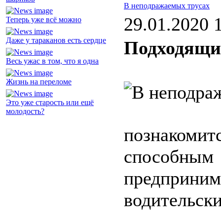
В неподражаемых трусах
29.01.2020 
Теперь уже всё можно
Даже у тараканов есть сердце
Подходящий
Весь ужас в том, что я одна
Жизнь на переломе
Это уже старость или ещё
молодость?
познакоми
способным
предприни
водительск