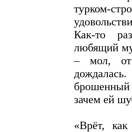
турком-стр
удовольств
Как-то ра
любящий му
– мол, от
дождалась
брошенный 
зачем ей шу
«Врёт, как