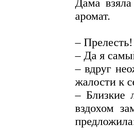
Дама взяла
аромат.
– Прелесть!
– Да я сам
– вдруг не
жалости к с
– Близкие 
вздохом за
предложила: