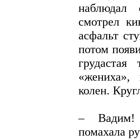
наблюдал 
смотрел ки
асфальт сту
потом появ
грудастая
«жениха»,
колен. Кру
– Вадим!
помахала ру