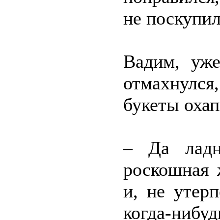
не поскупил
Вадим, уж
отмахнулс
букеты охап
– Да ладн
роскошная 
и, не утер
когда-нибуд