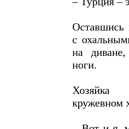
– Турция – 
Оставшись 
с охальным
на диване,
ноги.
Хозяйка 
кружевном х
– Вот и я, 