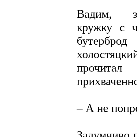
Вадим, за
кружку с ч
бутербро
холостяцки
прочитал
прихваченно
– А не попр
Задумчиво 