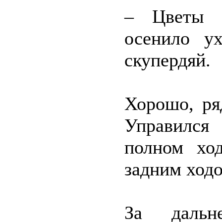
– Цветы н
осенило у
скупердяй.
Хорошо, ря
Управился
полном ход
задним ходо
За дальн