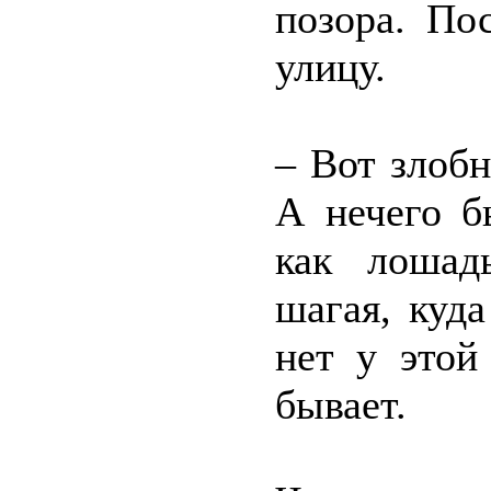
позора. По
улицу.
– Вот злобн
А нечего б
как лошад
шагая, куда
нет у этой
бывает.