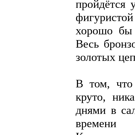
пройдётся 
фигуристо
хорошо бы 
Весь бронз
золотых цеп
В том, что
круто, ник
днями в са
времени п