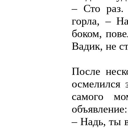
– Сто раз.
горла, – Н
боком, пов
Вадик, не с
После неск
осмелился 
самого мо
объявление:
– Надь, ты в