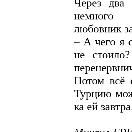
Через два 
немного у
любовник з
– А чего я 
не стоило
перенервнич
Потом всё 
Турцию мож
ка ей завтра