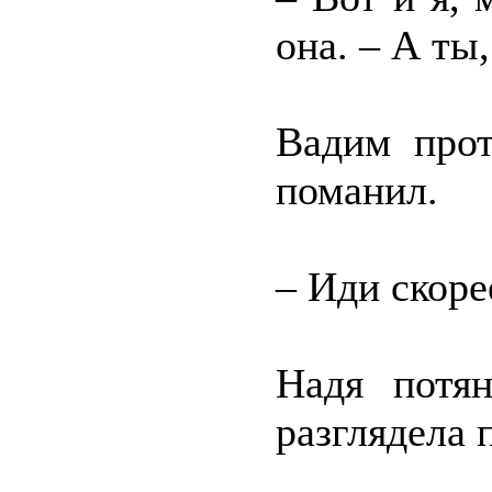
она. – А ты
Вадим прот
поманил.
– Иди скоре
Надя потя
разглядела 