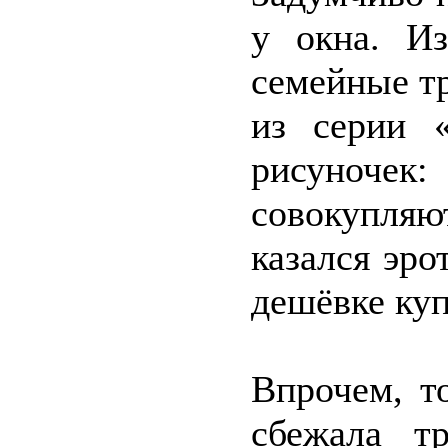
у окна. И
семейные т
из серии 
рисуночек
совокупляю
казался эр
дешёвке куп
Впрочем, т
сбежала т