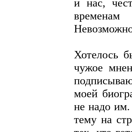
и нас, че
времена
Невозможно 
Хотелось б
чужое мнен
подписываю
моей биогр
не надо им.
тему на ст