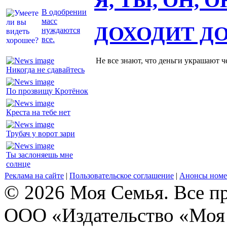
Я, ТЫ, ОН, 
В одобрении
масс
ДОХОДИТ Д
нуждаются
все.
Не все знают, что деньги украшают ч
Никогда не сдавайтесь
По прозвищу Кротёнок
Креста на тебе нет
Трубач у ворот зари
Ты заслоняешь мне
солнце
Реклама на сайте
|
Пользовательское соглашение
|
Анонсы номе
© 2026 Моя Семья. Все п
ООО «Издательство «Моя 