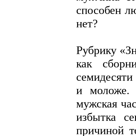
способен л
нет?
Рубрику «Зн
как сборн
семидесяти 
и моложе. 
мужская час
избытка се
причиной т