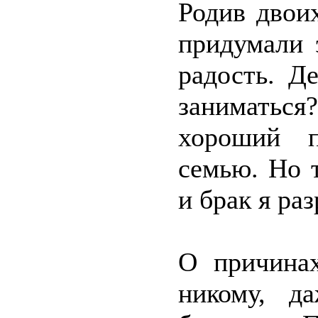
Родив двоих
придумали 
радость. Д
заниматьс
хороший п
семью. Но 
и брак я ра
О причинах
никому, д