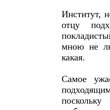
Институт, н
отцу подх
покладистый
мною не л
какая.
Самое ужа
подходящи
поскольк