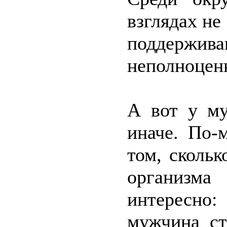
взглядах не
поддержива
неполноцен
А вот у му
иначе. По-
том, скольк
организм
интересно:
мужчина ст