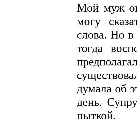
Мой муж ок
могу сказ
слова. Но в
тогда восп
предполаг
существова
думала об э
день. Супр
пыткой.