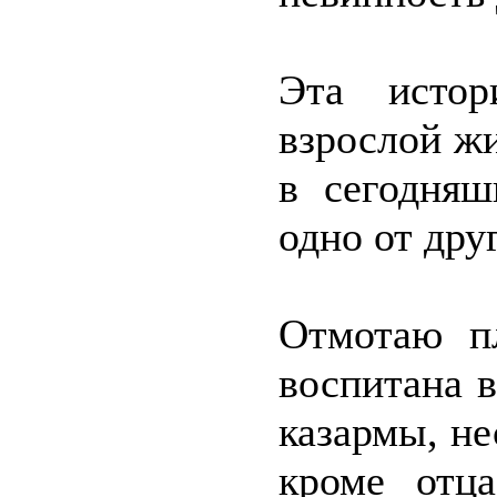
Эта истор
взрослой ж
в сегодняш
одно от дру
Отмотаю пл
воспитана 
казармы, не
кроме отц