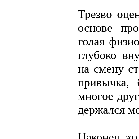
Трезво оце
основе пр
голая физио
глубоко вн
на смену с
привычка, 
многое друг
держался мо
Наконец эт