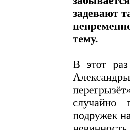
забывается
задевают т
непременно
тему.
В этот раз
Александ
перегрызёт
случайно 
подружек н
невинность 