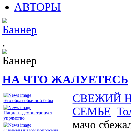
АВТОРЫ
.
НА ЧТО ЖАЛУЕТЕСЬ
СВЕЖИЙ 
Это образ обычной бабы
СЕМЬЕ
То
Пациент демонстрирует
упрямство
мачо сбежа
С умным видом попросила